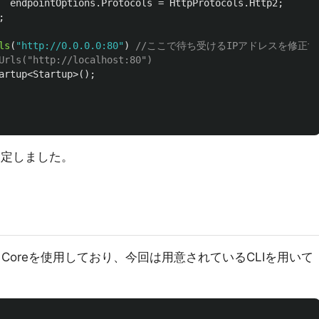
endpointOptions
.
Protocols
=
HttpProtocols
.
Http2
;
;
ls
(
"http://0.0.0.0:80"
)
//ここで待ち受けるIPアドレスを修正す
Urls("http://localhost:80")
artup
<
Startup
>();
設定しました。
 Coreを使用しており、今回は用意されているCLIを用いて