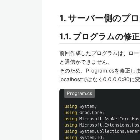
1. サーバー側のプ
1.1. プログラムの修正
前回作成したプログラムは、ロー
と通信ができません。
そのため、Program.csを修
localhostではなく0.0.0.0:8
Program.cs
using
System
;
using
Grpc.Core
;
using
Microsoft.AspNetCore.Hos
using
Microsoft.Extensions.Hos
using
System.Collections.Gener
using
System.IO
;