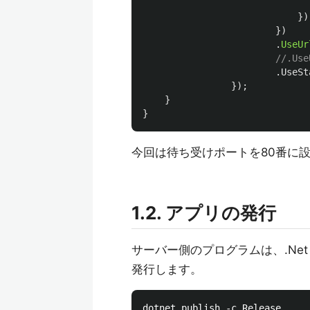
})
})
.
UseUr
//.Use
.
UseSt
});
}
}
今回は待ち受けポートを80番に
1.2. アプリの発行
サーバー側のプログラムは、.Net
発行します。