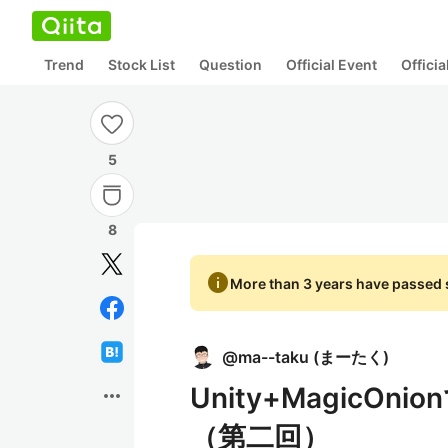
Trend
Stock List
Question
Official Event
Offici
5
8
info
More than 3 years have passed s
@
ma--taku
(
まーたく
)
Unity+Magic
more_horiz
（第二回）