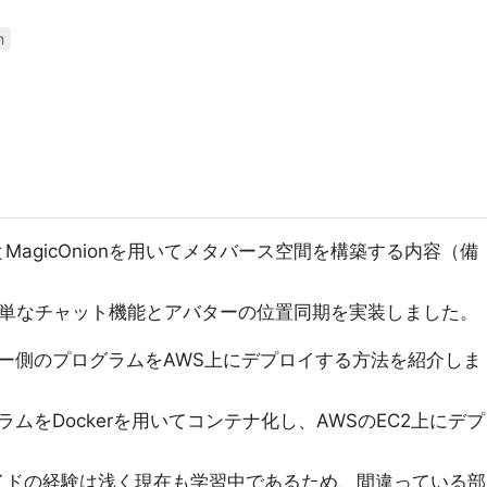
n
とMagicOnionを用いてメタバース空間を構築する内容（備
ionで簡単なチャット機能とアバターの位置同期を実装しました。
ー側のプログラムをAWS上にデプロイする方法を紹介しま
ムをDockerを用いてコンテナ化し、AWSのEC2上にデプ
サイドの経験は浅く現在も学習中であるため、間違っている部