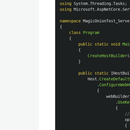
using
System.Threading.Tasks
;
using
Microsoft.AspNetCore.Ser
namespace
MagicOnionTest_Serve
{
class
Program
{
public
static
void
Mai
{
CreateHostBuilder
(
}
public
static
IHostBui
Host
.
CreateDefault
.
ConfigureWebH
{
webBuilder
.
UseKe
{
//
op
{