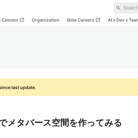
search
open_in_new
open_in_new
al Column
Organization
Qiita Careers
AI x Dev x Tea
ince last update.
Onionでメタバース空間を作ってみる