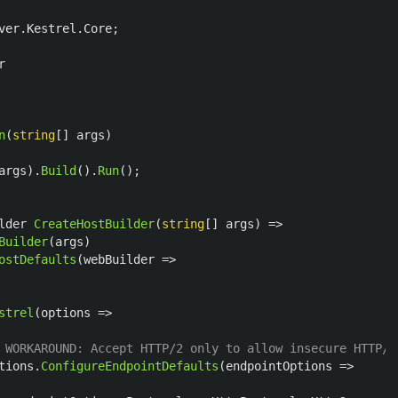
ver.Kestrel.Core
;
r
n
(
string
[]
args
)
args
).
Build
().
Run
();
lder
CreateHostBuilder
(
string
[]
args
)
=>
Builder
(
args
)
ostDefaults
(
webBuilder
=>
strel
(
options
=>
 WORKAROUND: Accept HTTP/2 only to allow insecure HTTP/2
tions
.
ConfigureEndpointDefaults
(
endpointOptions
=>