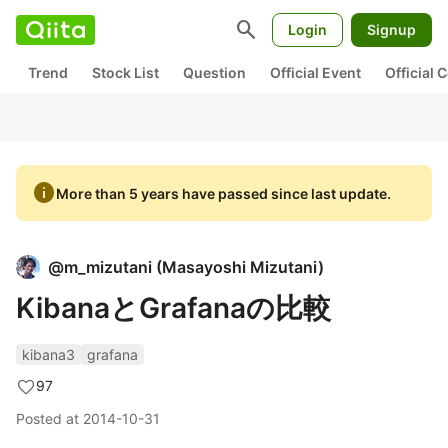
search
Login
Signup
Trend
Stock List
Question
Official Event
Official
info
More than 5 years have passed since last update.
@
m_mizutani
(
Masayoshi Mizutani
)
KibanaとGrafanaの比較
kibana3
grafana
97
Posted at
2014-10-31