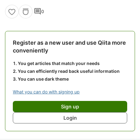
comment
0
Register as a new user and use Qiita more
conveniently
You get articles that match your needs
You can efficiently read back useful information
You can use dark theme
What you can do with signing up
Sign up
Login