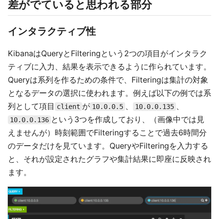
差がでていると思われる部分
インタラクティブ性
KibanaはQueryとFilteringという2つの項目がインタラク
ティブに入力、結果を表示できるように作られています。
Queryは系列を作るための条件で、Filteringは集計の対象
となるデータの選択に使われます。例えば以下の例では系
列として項目
が
、
、
client
10.0.0.5
10.0.0.135
という3つを作成しており、（画像中では見
10.0.0.136
えませんが）時刻範囲でFilteringすることで過去6時間分
のデータだけを見ています。QueryやFilteringを入力する
と、それが設定されたグラフや集計結果に即座に反映され
ます。