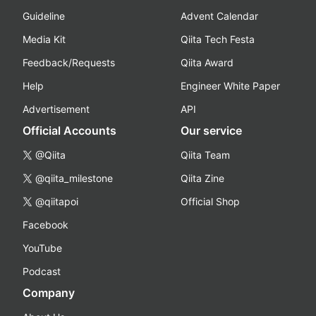
Guideline
Advent Calendar
Media Kit
Qiita Tech Festa
Feedback/Requests
Qiita Award
Help
Engineer White Paper
Advertisement
API
Official Accounts
Our service
@Qiita
Qiita Team
@qiita_milestone
Qiita Zine
@qiitapoi
Official Shop
Facebook
YouTube
Podcast
Company