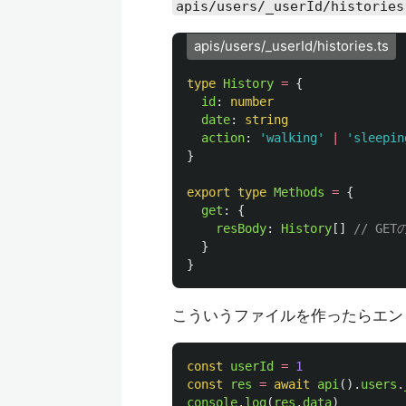
apis/users/_userId/histories
apis/users/_userId/histories.ts
type
History
=
{
id
:
number
date
:
string
action
:
'
walking
'
|
'
sleepin
}
export
type
Methods
=
{
get
:
{
resBody
:
History
[]
// GE
}
}
こういうファイルを作ったらエン
const
userId
=
1
const
res
=
await
api
().
users
.
console
.
log
(
res
.
data
)