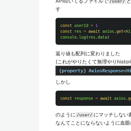
API叩いてるファイルで
/user/
す
const
userId
=
1
const
res
=
await
axios
.
get
<
Hi
console
.
log
(
res
.
data
)
返り値も配列に変わりました
(これがやりたくて無理やりhisto
しかし
const
response
=
await
axios
.
g
のように
にマッチしない
/user/
なんてことにならないように血眼