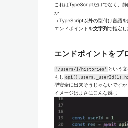
これはTypeScriptだけでな
か
（TypeScript以外の型付け
エンドポイントを
文字列
で指定し
エンドポイントをプ
という文
'/users/1/histories'
もし
api().users._userId(1).h
型安全に出来そうじゃないですか
イメージはまさにこんな感じ