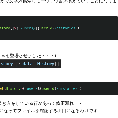
とかで文字列検索して一つずつ書き換えていくことになりま
story
[]
>
(
`/users/
${
userId
}
/histories`
)
riesを登場させました・・・)
et
<
History
>
(
`user/
${
userId
}
/histories`
)
書き方をしている行があって修正漏れ・・・
になってファイルを確認する羽目になるわけです