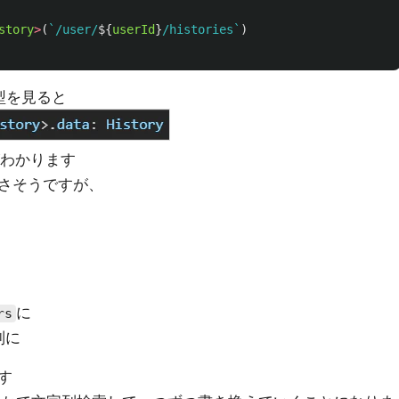
story
>
(
`/user/
${
userId
}
/histories`
)
型を見ると
わかります
さそうですが、
に
rs
列に
す