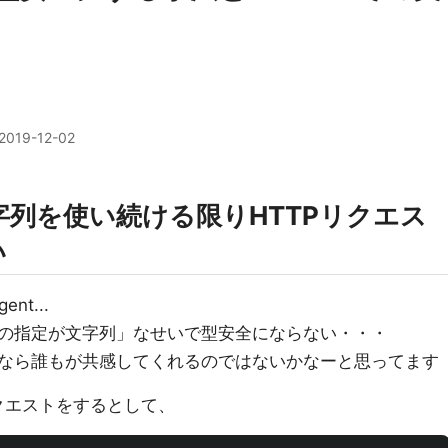
2019-12-02
列を使い続ける限りHTTPリクエス
い
gent...
の指定が文字列」なせいで型安全にならない・・・
ーザーなら誰もが共感してくれるのではないかなーと思ってます
リクエストをするとして、