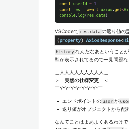
const
userId
=
1
const
res
=
await
axios
.
get
<
Hi
console
.
log
(
res
.
data
)
VSCodeで
の返り値の
res.data
なんだなあということが
History
型が表示されてるので一見問題な
＿人人人人人人人人人＿
＞
突然の仕様変更
＜
￣Y^Y^Y^Y^Y^Y^Y^￣
エンドポイントの
が
user
use
返り値がオブジェクトから配
なんてことはまあよくあるわけで