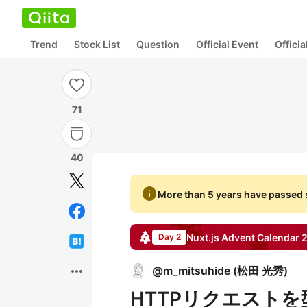
Trend
Stock List
Question
Official Event
Offici
71
40
info
More than 5 years have passed s
Nuxt.js
Advent Calendar
Day 2
more_horiz
@
m_mitsuhide
(
松田 光秀
)
HTTPリクエストを