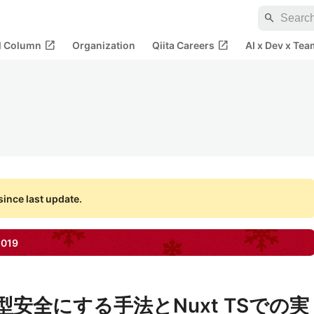
search
open_in_new
open_in_new
al Column
Organization
Qiita Careers
AI x Dev x Tea
ince last update.
2019
型安全にする手法とNuxt TSでの実