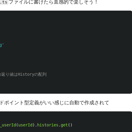
ファイルに書けたら直感的で楽しそう！
.ts
g
'
Tの返り値はHistoryの配列
ドポイント型定義がいい感じに自動で作成されて
_userId
(
userId
).
histories
.
get
()