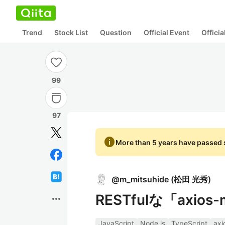
Trend
Stock List
Question
Official Event
Offici
99
97
info
More than 5 years have passed s
@
m_mitsuhide
(
松田 光秀
)
RESTfulな「axios
more_horiz
JavaScript
Node.js
TypeScript
axi