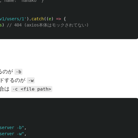
, name: 'hanako' }
v1/users/1
'
).
catch
((
e
)
=>
{
s
)
// 404 (axios本体はモックされてない)
るのが
-b
ルドするのが
-w
場合は
-c <file path>
server -b"
,
server -w"
,