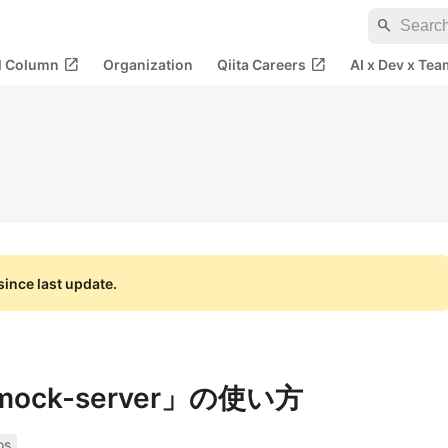
search
open_in_new
open_in_new
al Column
Organization
Qiita Careers
AI x Dev x Tea
ince last update.
-mock-server」の使い方
os