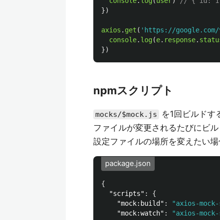
console
.
log
(
user
)
// { id: 1
})
axios
.
get
(
'
https://google.com/
console
.
log
(
e
.
response
.
statu
})
npmスクリプト
を1回ビルドす
mocks/$mock.js
ファイルが変更されるたびにビ
設定ファイルの場所を変えたい
package.json
{
"scripts"
:
{
"mock:build"
:
"axios-mock-
"mock:watch"
:
"axios-mock-