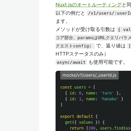
Nuxt.jsのオートルーティング
と同
以下の例だと
/v1/users/:userI
ます。
メソッドが受け取る引数は
{ va
コア部分、paramsはURLクエリパラメ
で、返り値は
クエストconfig）
HTTPステータスのみ）
も使用可能です。
async/await
mocks/v1/users/_userId.js
const
users
=
[
{
id
:
0
,
name
:
'
taro
'
},
{
id
:
1
,
name
:
'
hanako
'
}
]
export
default
{
get
({
values
})
{
return
[
200
,
users
.
find
(
us