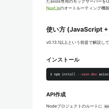
たaxios専用のモックサーバーを
Nuxt.js
のオートルーティング機
使い方 (JavaScript +
v0.13.1以上という前提で解説し
インストール
$ 
npm 
install
--save-dev
API作成
Nodeプロジェクトのルートに
mo