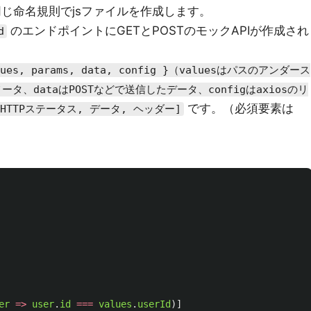
じ命名規則でjsファイルを作成します。
のエンドポイントにGETとPOSTのモックAPIが作成され
d
lues, params, data, config }（valuesはパスのアンダース
ータ、dataはPOSTなどで送信したデータ、configはaxiosのリ
です。（必須要素は
[HTTPステータス, データ, ヘッダー]
er
=>
user
.
id
===
values
.
userId
)]