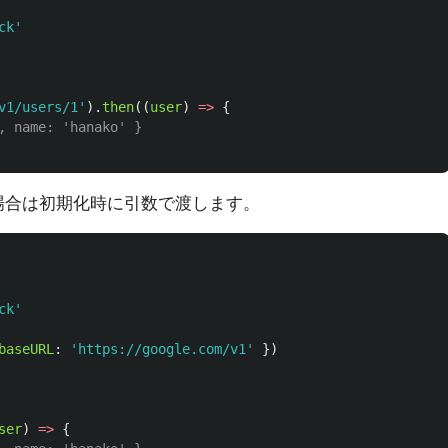
ck
'
v1/users/1
'
).
then
((
user
)
=>
{
, name: 'hanako' }
したい場合は初期化時に引数で渡します。
ck
'
baseURL
:
'
https://google.com/v1
'
})
ser
)
=>
{