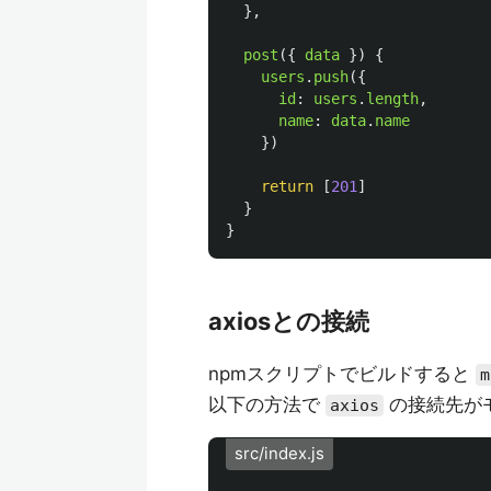
},
post
({
data
})
{
users
.
push
({
id
:
users
.
length
,
name
:
data
.
name
})
return
[
201
]
}
}
axiosとの接続
npmスクリプトでビルドすると
m
以下の方法で
の接続先が
axios
src/index.js