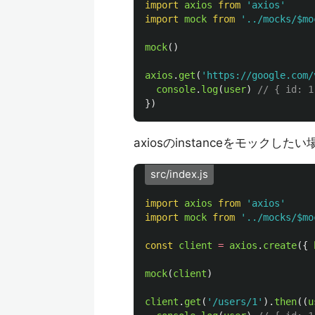
import
axios
from
'
axios
'
import
mock
from
'
../mocks/$mo
mock
()
axios
.
get
(
'
https://google.com/
console
.
log
(
user
)
// { id: 1
})
axiosのinstanceをモック
src/index.js
import
axios
from
'
axios
'
import
mock
from
'
../mocks/$mo
const
client
=
axios
.
create
({
mock
(
client
)
client
.
get
(
'
/users/1
'
).
then
((
u