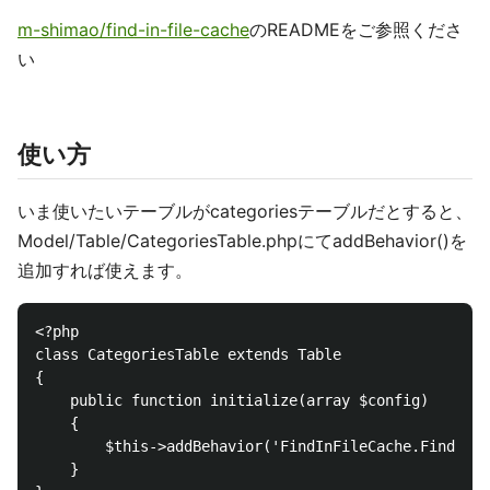
m-shimao/find-in-file-cache
のREADMEをご参照くださ
い
使い方
いま使いたいテーブルがcategoriesテーブルだとすると、
Model/Table/CategoriesTable.phpにてaddBehavior()を
追加すれば使えます。
<?php

class CategoriesTable extends Table

{

    public function initialize(array $config)

    {

        $this->addBehavior('FindInFileCache.FindInFi
    }
