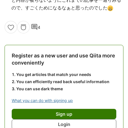
と内容が被らないようにこれまでの記事を一通りみる
ので、すごくためになるなぁと思ったのでした
comment
4
Register as a new user and use Qiita more
conveniently
You get articles that match your needs
You can efficiently read back useful information
You can use dark theme
What you can do with signing up
Sign up
Login