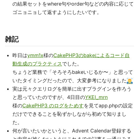
の結果セットをwhere句やorder句などの内容に応じて
ゴニョニョして返すようにしたいです。
雑記
昨日は
ymm1x
様の
CakePHP3のbakeによるコード自
動生成のプラクティス
でした。
ちょうど業務で「そろそろbakeいじるか〜」と思って
いたタイミングだったので、大変参考になりました
実は元々クエリログを簡単に出すプラグインを作ろう
と思っていたのですが、4日目の
YKEI_mrn
様の
CakePHP3 のログをためす
を見てapp.phpの設定
だけでできることを恥ずかしながら初めて知りまし
た。
何が言いたいかというと、Advent Calendar登録する