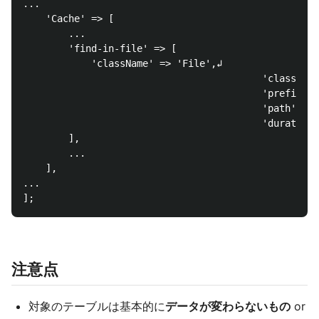
...

    'Cache' => [

        ...

        'find-in-file' => [

            'className' => 'File',↲

　　　　　　　　　　　　　　　　　　　　　　　　'className' =>
　　　　　　　　　　　　　　　　　　　　　　　　'prefix' => 'myap
　　　　　　　　　　　　　　　　　　　　　　　　'path' => CACHE 
　　　　　　　　　　　　　　　　　　　　　　　　'duration' => 
        ],

        ...

    ],

...

注意点
対象のテーブルは基本的に
データが変わらないもの
or