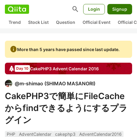
search
Login
Signup
Trend
Stock List
Question
Official Event
Official
info
More than 5 years have passed since last update.
CakePHP3
Advent Calendar
2016
Day 10
@
m-shimao
(
SHIMAO MASANORI
)
CakePHP3で簡単にFileCache
からfindできるようにするプラ
グイン
PHP
AdventCalendar
cakephp3
AdventCalendar2016