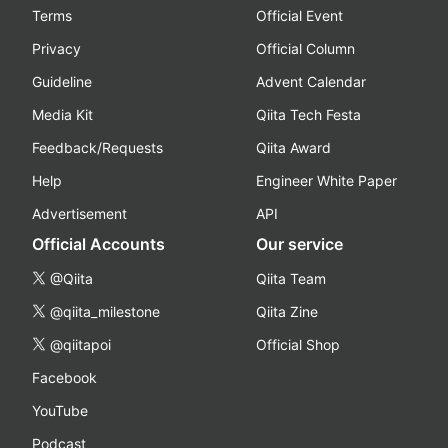
Terms
Official Event
Privacy
Official Column
Guideline
Advent Calendar
Media Kit
Qiita Tech Festa
Feedback/Requests
Qiita Award
Help
Engineer White Paper
Advertisement
API
Official Accounts
Our service
@Qiita
Qiita Team
@qiita_milestone
Qiita Zine
@qiitapoi
Official Shop
Facebook
YouTube
Podcast