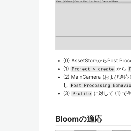
(0) AssetStoreからPost P
(1)
から
Project > create
(2) MainCamera (および
し
Post Processing Behavi
(3)
に対して (1) で生
Profile
Bloomの適応