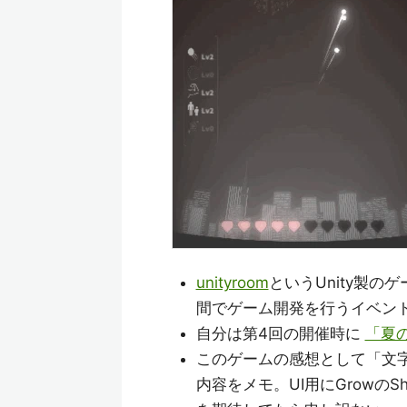
unityroom
というUnity製の
間でゲーム開発を行うイベン
自分は第4回の開催時に
「夏
このゲームの感想として「文
内容をメモ。UI用にGrowの