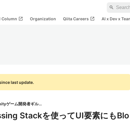
search
open_in_new
open_in_new
al Column
Organization
Qiita Careers
AI x Dev x Tea
ince last update.
Unityゲーム開発者ギルド
ocessing Stackを使ってUI要素にもBlo