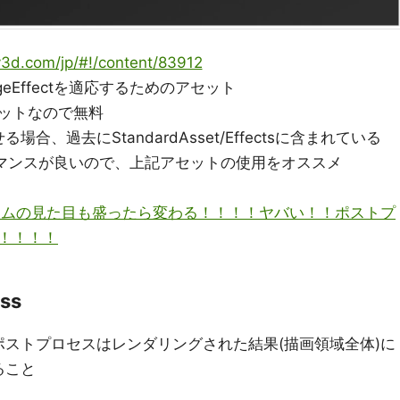
y3d.com/jp/#!/content/83912
はImageEffectを適応するためのアセット
セットなので無料
、過去にStandardAsset/Effectsに含まれている
パフォーマンスが良いので、上記アセットの使用をオススメ
kyo】ゲームの見た目も盛ったら変わる！！！！ヤバい！！ポストプ
！！！！
ess
ストプロセスはレンダリングされた結果(描画領域全体)に
ること