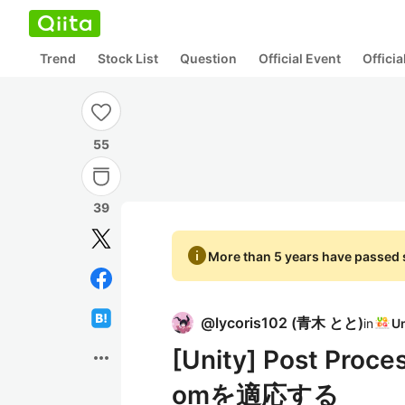
Trend
Stock List
Question
Official Event
Offici
55
39
info
More than 5 years have passed s
@
lycoris102
(
青木 とと
)
in
[Unity] Post Pr
more_horiz
omを適応する