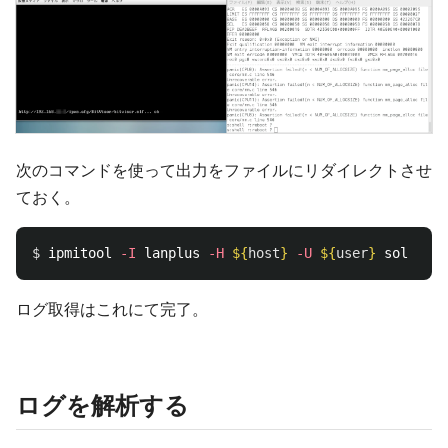
次のコマンドを使って出力をファイルにリダイレクトさせ
ておく。
$ 
ipmitool 
-I
 lanplus 
-H
${
host
}
-U
${
user
}
 sol acti
ログ取得はこれにて完了。
ログを解析する