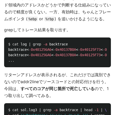
ド領域内のアドレスかどうかで判断する仕組みになってい
るので精度が良くない。一方、有効時は、ちゃんとフレー
ムポインタ (
or
) を追いかけるようになる。
%ebp
%rbp
grepしてトレース結果を取り出す。
$ 
cat 
log | 
grep
-a
 backtrace

backtrace<
-0x401256A6
<
-0x40137B0A
<
-0x40125F73
<
-0x401
backtrace<
-0x401256A6
<
-0x40137B0A
<
-0x40125F73
<
-0x401
リターンアドレスが表示されるが、これだけでは識別でき
ないのでaddr2lineでソースコードとの対応付けを行う。
今回は、
すべてのコアが同じ箇所で死亡している
ので、1
つ取り出して調べてみる。
$ 
cat 
sol.log3 | 
grep
-a
 backtrace | 
head
-1
 | 
\