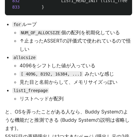
832
LIST1_HEAD_INIT
(
list1_freepage
833
}
ループ
for
個の配列を初期化している
NUM_OF_ALLOCSIZE
↑止まったASSERTの評価式で使われているので怪
しい
allocsize
4096をシフトした値が入っている
みたいな感じ
[ 4096, 8192, 16384, ...]
見た目と名前からして、メモリサイズっぽい
list1_freepage
リストヘッドが配列
と、OSを弄ったことがある人なら、Buddy Systemのよ
うな機能だと推測できる (Buddy Systemの説明は省略し
ます)。
551行目の再帰呼出しは1つ大きなページ (呼出し元の2倍