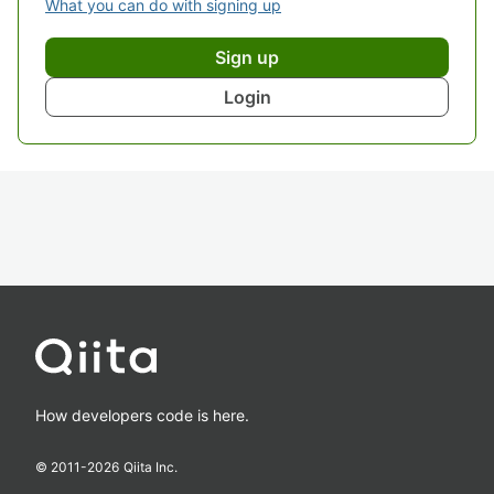
What you can do with signing up
Sign up
Login
How developers code is here.
© 2011-
2026
Qiita Inc.