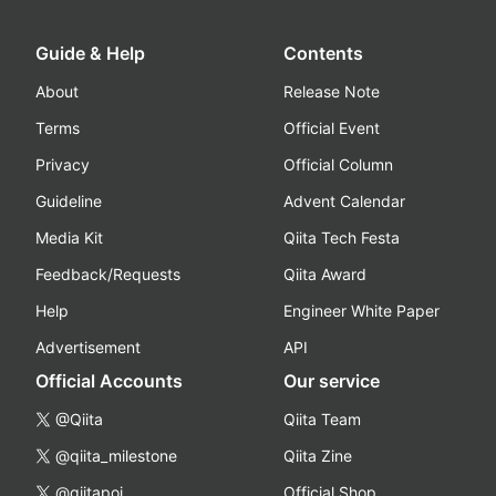
Guide & Help
Contents
About
Release Note
Terms
Official Event
Privacy
Official Column
Guideline
Advent Calendar
Media Kit
Qiita Tech Festa
Feedback/Requests
Qiita Award
Help
Engineer White Paper
Advertisement
API
Official Accounts
Our service
@Qiita
Qiita Team
@qiita_milestone
Qiita Zine
@qiitapoi
Official Shop