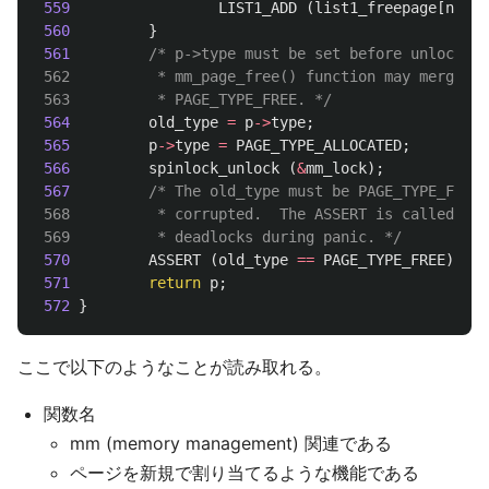
559
LIST1_ADD
(
list1_freepage
[
n
],
q
560
}
561
/* p->type must be set before unlock, b
 562          * mm_page_free() function may merge bl
 563          * PAGE_TYPE_FREE. */
564
old_type
=
p
->
type
;
565
p
->
type
=
PAGE_TYPE_ALLOCATED
;
566
spinlock_unlock
(
&
mm_lock
);
567
/* The old_type must be PAGE_TYPE_FREE,
 568          * corrupted.  The ASSERT is called aft
 569          * deadlocks during panic. */
570
ASSERT
(
old_type
==
PAGE_TYPE_FREE
);
571
return
p
;
572
}
ここで以下のようなことが読み取れる。
関数名
mm (memory management) 関連である
ページを新規で割り当てるような機能である