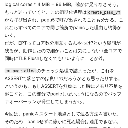
logical cores * 4 MiB = 96 MiB。確かに足りなさそう。
もっと辿っていくと、この初期化処理は
create_pass_vm
から呼び出され、pcpu5で呼び出されることも分かる。こ
れならすべてのコアで同じ箇所でpanicした理由も納得が
いく。
だが、EPTってコア数分用意するんやっけ?という疑問が
残るが、動作したので細かいことは気にしない (全コアで
同時にTLB Flushしなくてもいいように、とか?)。
のチェック処理で詰まったが、これを
mm_page_alloc
ASSERTで落とすのは良いのだろうかとも思ったりする。
というのも、もしASSERTを無効にした時にメモリ不足を
起こすと、この部分でpanicしないようになるのでバッフ
ァオーバーランが発生してしまうから。
今回は、panicをスタート地点として辿る方法を書いた。
そのため、panicせずに静かに死ぬ場合は適用できない。