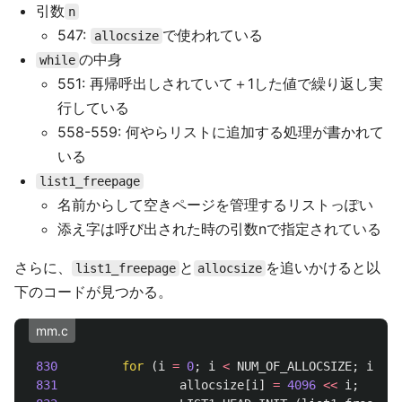
引数
n
547:
で使われている
allocsize
の中身
while
551: 再帰呼出しされていて＋1した値で繰り返し実
行している
558-559: 何やらリストに追加する処理が書かれて
いる
list1_freepage
名前からして空きページを管理するリストっぽい
添え字は呼び出された時の引数nで指定されている
さらに、
と
を追いかけると以
list1_freepage
allocsize
下のコードが見つかる。
mm.c
830
for
(
i
=
0
;
i
<
NUM_OF_ALLOCSIZE
;
i
++
)
831
allocsize
[
i
]
=
4096
<<
i
;