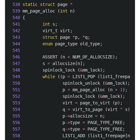
538
static
struct
page
*
539
mm_page_alloc
(
int
n
)
540
{
541
int
s
;
542
virt_t
virt
;
543
struct
page
*
p
,
*
q
;
544
enum
page_type
old_type
;
545
546
ASSERT
(
n
<
NUM_OF_ALLOCSIZE
);
547
s
=
allocsize
[
n
];
548
spinlock_lock
(
&
mm_lock
);
549
while
((
p
=
LIST1_POP
(
list1_freepage
[
n
550
spinlock_unlock
(
&
mm_lock
);
551
p
=
mm_page_alloc
(
n
+
1
);
552
spinlock_lock
(
&
mm_lock
);
553
virt
=
page_to_virt
(
p
);
554
q
=
virt_to_page
(
virt
^
s
);
555
p
->
allocsize
=
n
;
556
p
->
type
=
PAGE_TYPE_FREE
;
557
q
->
type
=
PAGE_TYPE_FREE
;
558
LIST1_ADD
(
list1_freepage
[
n
],
p