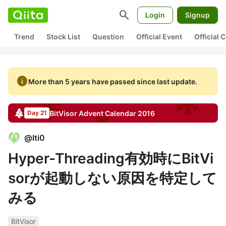
search
Login
Signup
Trend
Stock List
Question
Official Event
Official
info
More than 5 years have passed since last update.
BitVisor
Advent Calendar
2016
Day 21
@
lti0
Hyper-Threading有効時にBitVi
sorが起動しない原因を特定して
みる
BitVisor