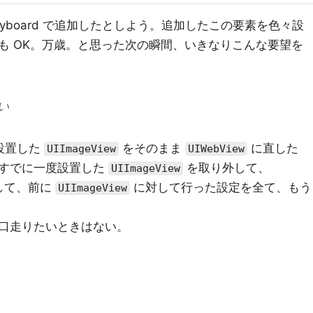
oryboard で追加したとしよう。追加したこの要素を色々設
も OK。万歳。と思った次の瞬間、いきなりこんな要望を
い
で設置した
をそのまま
に直した
UIImageView
UIWebView
。すでに一度設置した
を取り外して、
UIImageView
して、前に
に対して行った設定を全て、もう
UIImageView
口走りたいときはない。