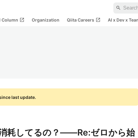
search
open_in_new
open_in_new
al Column
Organization
Qiita Careers
AI x Dev x Tea
ince last update.
rd で消耗してるの？——Re:ゼロから始