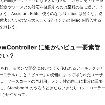
 だけでも画面がキッツキツになるというのに、さらにその上右側
ロパティー設定やソースとの対応を確認するのは至難の技に近い。う
istant Editor 使うのなら Utilities は開くな。逆
したいのなら大人しく 27 インチの iMac を購入する
を買おう。
wController に細かいビュー要素管
ない？
なんであれ、モダンな開発においてよく使われるアーキテクチャ
ーモデル）」と「ビュー」の分離によって得られたユーザ
は、ソースコードの再利用／メンテ性の向上に非常に重要
Storyboard のやろうときたらいきなりコントローラ
画面設計させやがって。