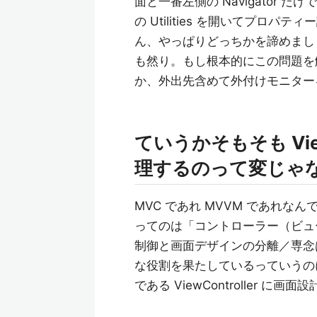
面と一番左側の Navigator
の Utilities を開いてプ
ん、やっぱりどっちかを諦めましょう。Ass
も然り。もし根本的にこの問題を解決
か、外出先含めて外付けモニター
ていうかそもそも Vie
理するのって変じゃ
MVC であれ MVVM であれ
ってのは「コントローラー（ビュ
制御と画面デザインの分離／専念
な役割を果たしているっていうのに、
である ViewController に