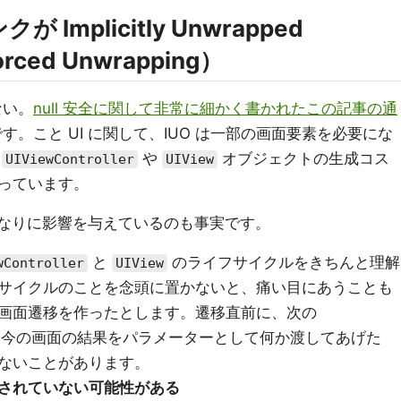
mplicitly Unwrapped
rced Unwrapping）
ない。
null 安全に関して非常に細かく書かれたこの記事の通
です。こと UI に関して、IUO は一部の画面要素を必要にな
で
や
オブジェクトの生成コス
UIViewController
UIView
っています。
にそれなりに影響を与えているのも事実です。
と
のライフサイクルをきちんと理解
wController
UIView
サイクルのことを念頭に置かないと、痛い目にあうことも
画面遷移を作ったとします。遷移直前に、次の
今の画面の結果をパラメーターとして何か渡してあげた
ないことがあります。
されていない可能性がある