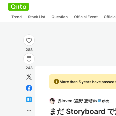
Trend
Stock List
Question
Official Event
Offici
288
243
info
More than 5 years have passed s
@
lovee
(
星野 恵瑠
)
in
ゆめみ
まだ Storyboa
more_horiz