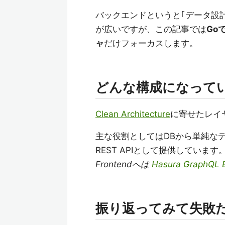
バックエンドというと｢データ設計
が広いですが、この記事では
Go
ャ
だけフォーカスします。
どんな構成になって
Clean Architecture
に寄せたレイ
主な役割としてはDBから単純な
REST APIとして提供しています
Frontendへは
Hasura GraphQL 
振り返ってみて失敗