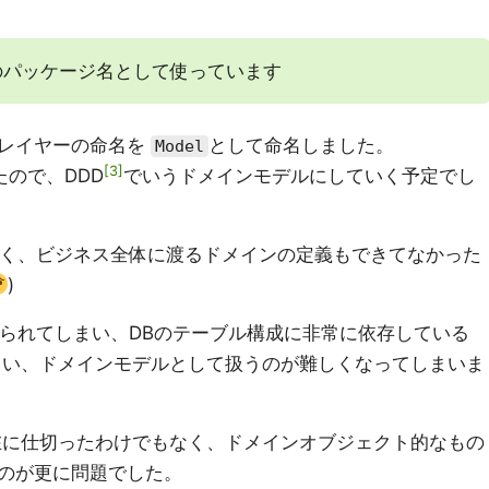
のパッケージ名として使っています
るレイヤーの命名を
として命名しました。
Model
3
たので、DDD
でいうドメインモデルにしていく予定でし
低く、ビジネス全体に渡るドメインの定義もできてなかった
)
られてしまい、DBのテーブル構成に非常に依存している
まい、ドメインモデルとして扱うのが難しくなってしまいま
在に仕切ったわけでもなく、ドメインオブジェクト的なもの
のが更に問題でした。