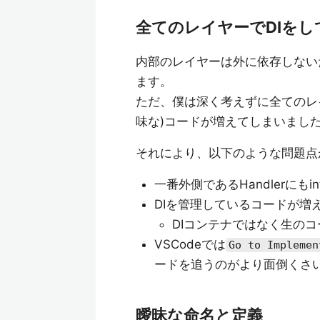
全てのレイヤーでDI
をし
内部のレイヤーは外に依存しないため
ます。
ただ、僕は深く考えずに全てのレイヤ
味な)コードが増えてしまいまし
それにより、以下のような問題点
一番外側であるHandlerにもi
DIを管理しているコードが増
DIコンテナではなく生の
VSCodeでは
Go to Implemen
ードを追うのがより面倒くさ
曖昧な命名と定義