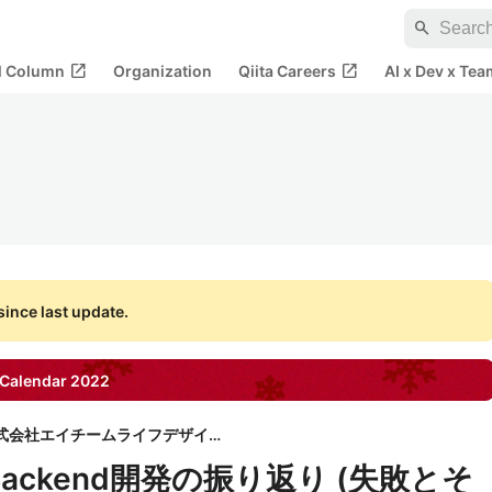
search
open_in_new
open_in_new
al Column
Organization
Qiita Careers
AI x Dev x Tea
ince last update.
Calendar
2022
株式会社エイチームライフデザイン
ackend開発の振り返り (失敗とそ