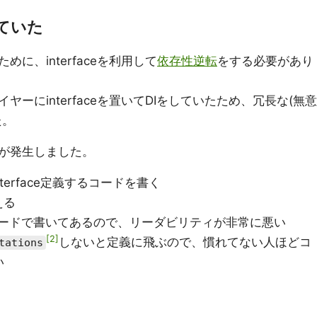
ていた
に、interfaceを利用して
依存性逆転
をする必要があり
ーにinterfaceを置いてDIをしていたため、冗長な(無意
た。
が発生しました。
nterface定義するコードを書く
える
コードで書いてあるので、リーダビリティが非常に悪い
2
しないと定義に飛ぶので、慣れてない人ほどコ
tations
い