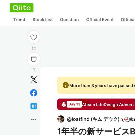
Trend
Stock List
Question
Official Event
Offici
11
1
info
More than 3 years have passed s
Ateam LifeDesign
Advent 
Day 13
more_horiz
@
lostfind
(
キム デウク
)
in
1年半の新サービスB