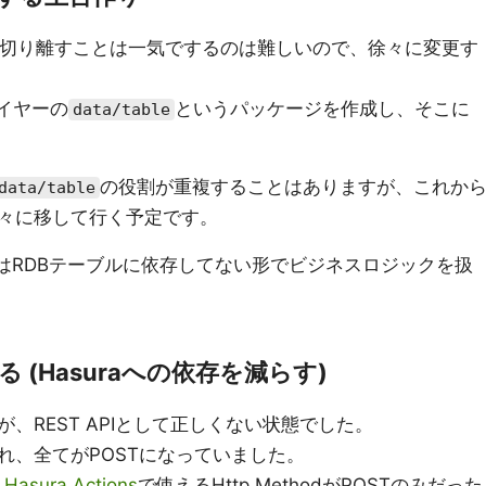
と切り離すことは一気でするのは難しいので、徐々に変更す
イヤーの
というパッケージを作成し、そこに
data/table
の役割が重複することはありますが、これか
data/table
々に移して行く予定です。
はRDBテーブルに依存してない形でビジネスロジックを扱
る (Hasuraへの依存を減らす)
、REST APIとして正しくない状態でした。
れ、全てがPOSTになっていました。
、
Hasura Actions
で使えるHttp MethodがPOSTのみだった