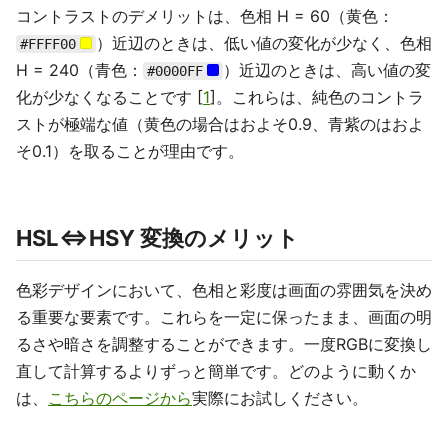
コントラストのデメリットは、色相 H = 60（黄色：
）近辺のときは、低い値の変化が少なく、色相
#FFFF00
H = 240（青色：
）近辺のときは、高い値の変
#0000FF
化が少なくなることです [
1
]。これらは、純色のコントラ
ストが極端な値（黄色の場合はおよそ0.9、青紫のはおよ
そ0.1）を取ることが理由です。
HSL⇔HSY 変換のメリット
色彩デザインにおいて、色相と彩度は画面の雰囲気を決め
る重要な要素です。これらを一定に保ったまま、画面の明
るさや暗さを調整することができます。一度RGBに変換し
直して計算するよりずっと簡単です。どのように動くか
は、
こちらのページから
実際にお試しください。