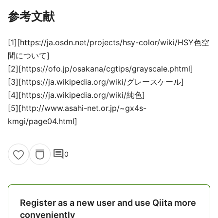
参考文献
[1][https://ja.osdn.net/projects/hsy-color/wiki/HSY色空
間について]
[2][https://ofo.jp/osakana/cgtips/grayscale.phtml]
[3][https://ja.wikipedia.org/wiki/グレースケール]
[4][https://ja.wikipedia.org/wiki/純色]
[5][http://www.asahi-net.or.jp/~gx4s-
kmgi/page04.html]
comment
0
Register as a new user and use Qiita more
conveniently