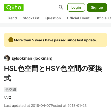
search
Login
Signup
Trend
Stock List
Question
Official Event
Official
info
More than 5 years have passed since last update.
@
lookman
(
lookman
)
HSL色空間とHSY色空間の変換
式
色空間
2
Last updated at
2018-04-07
Posted at
2018-01-23