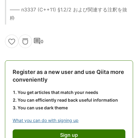
—— n3337 (C++11) §1.2/2 および関連する注釈を抜
粋
comment
0
Register as a new user and use Qiita more
conveniently
You get articles that match your needs
You can efficiently read back useful information
You can use dark theme
What you can do with signing up
Sign up