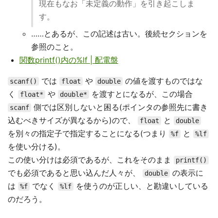
現在もなお「未定義の動作」を引き起こしま
す。
……とあるが、この記述は古い。後続セクションを
参照のこと。
関数printf()内の%lf | 配電盤
では
や
の値を渡すものではな
scanf()
float
double
く
や
を渡すとになるが、この場合
float*
double*
側では区別しないと困る(ポインタの参照先に書き
scanf
込むべきサイズが異なるから)ので、
と
float
double
を別々の指定子で指定することになる(つまり
と
%f
%lf
を使い分ける)。
この使い分けは必須であるが、これをそのまま
printf()
でも必須であると思い込んだ人々が、
の表示に
double
は
でなく
を使うのが正しい、と勘違いしている
%f
%lf
のだろう。