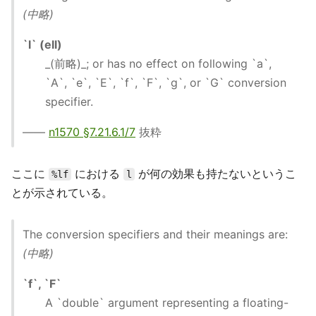
(中略)
`l` (ell)
_(前略)_; or has no effect on following `a`,
`A`, `e`, `E`, `f`, `F`, `g`, or `G` conversion
specifier.
——
n1570 §7.21.6.1/7
抜粋
ここに
における
が何の効果も持たないというこ
%lf
l
とが示されている。
The conversion specifiers and their meanings are:
(中略)
`f`, `F`
A `double` argument representing a floating-