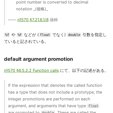
point number is converted to decimal
notation _(後略)_
——
n1570 §7.21.6.1/8
抜粋
や
などが (
でなく)
引数を指定し
%f
%F
float
double
ていると記されている。
default argument promotion
n1570 §6.5.2.2 Function calls
にて、以下の記述がある。
If the expression that denotes the called function
has a type that does not include a prototype, the
integer promotions are performed on each
argument, and arguments that have type
float
are promoted to
. These are called the
double