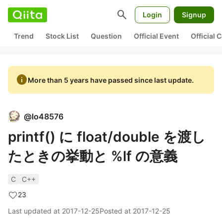
search
Login
Signup
Trend
Stock List
Question
Official Event
Official
info
More than 5 years have passed since last update.
@
lo48576
printf() に float/double を渡し
たときの挙動と %lf の意義
C
C++
23
Last updated at
2017-12-25
Posted at
2017-12-25