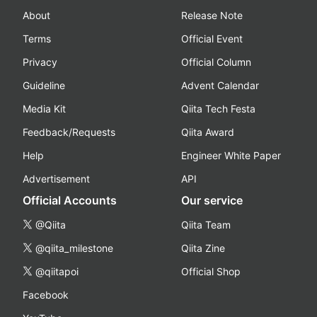
About
Release Note
Terms
Official Event
Privacy
Official Column
Guideline
Advent Calendar
Media Kit
Qiita Tech Festa
Feedback/Requests
Qiita Award
Help
Engineer White Paper
Advertisement
API
Official Accounts
Our service
@Qiita
Qiita Team
@qiita_milestone
Qiita Zine
@qiitapoi
Official Shop
Facebook