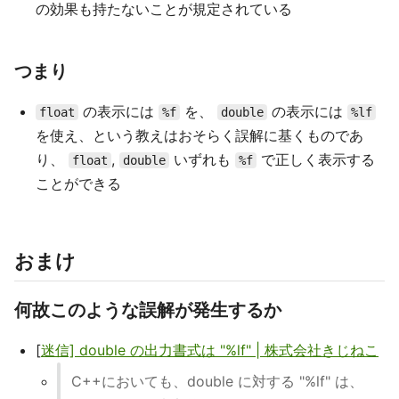
の効果も持たないことが規定されている
つまり
の表示には
を、
の表示には
float
%f
double
%lf
を使え、という教えはおそらく誤解に基くものであ
り、
,
いずれも
で正しく表示する
float
double
%f
ことができる
おまけ
何故このような誤解が発生するか
[
迷信] double の出力書式は "%lf" | 株式会社きじねこ
C++においても、double に対する "%lf" は、