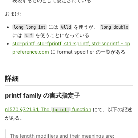
表現するものとして規定されている
おまけ:
には
を使うが、
long long int
%lld
long double
には
を使うことになっている
%Lf
std::printf, std::fprintf, std::sprintf, std::snprintf - cp
preference.com
に format specifier の一覧がある
詳細
printf family の書式指定子
n1570 §7.21.6.1, The
function
にて、以下の記述
fprintf
がある。
The length modifiers and their meanings are: