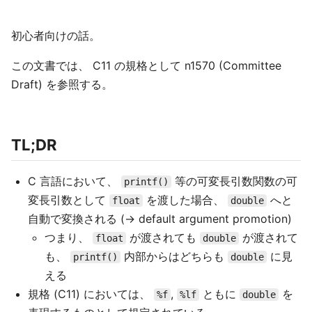
初心者向けの話。
この文書では、 C11 の規格として n1570 (Committee
Draft) を参照する。
TL;DR
C 言語において、
等の可変長引数関数の可
printf()
変長引数として
を渡した場合、
へと
float
double
自動で変換される (→ default argument promotion)
つまり、
が渡されても
が渡されて
float
double
も、
内部からはどちらも
に見
printf()
double
える
規格 (C11) においては、
,
ともに
を
%f
%lf
double