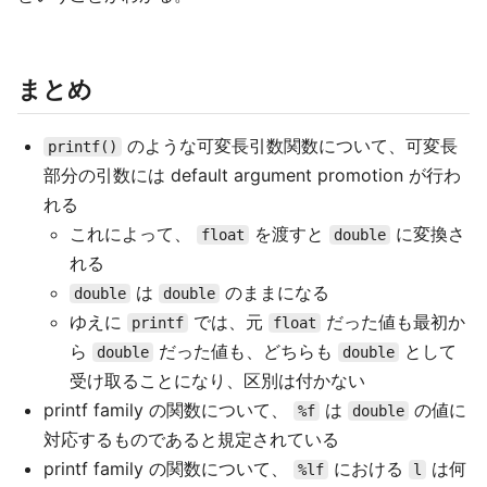
まとめ
のような可変長引数関数について、可変長
printf()
部分の引数には default argument promotion が行わ
れる
これによって、
を渡すと
に変換さ
float
double
れる
は
のままになる
double
double
ゆえに
では、元
だった値も最初か
printf
float
ら
だった値も、どちらも
として
double
double
受け取ることになり、区別は付かない
printf family の関数について、
は
の値に
%f
double
対応するものであると規定されている
printf family の関数について、
における
は何
%lf
l