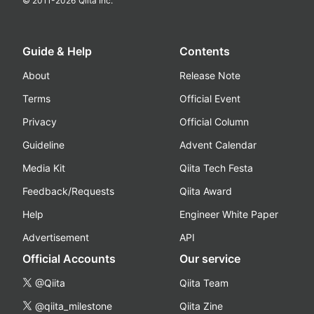
© 2011-
2026
Qiita Inc.
Guide & Help
Contents
About
Release Note
Terms
Official Event
Privacy
Official Column
Guideline
Advent Calendar
Media Kit
Qiita Tech Festa
Feedback/Requests
Qiita Award
Help
Engineer White Paper
Advertisement
API
Official Accounts
Our service
@Qiita
Qiita Team
@qiita_milestone
Qiita Zine