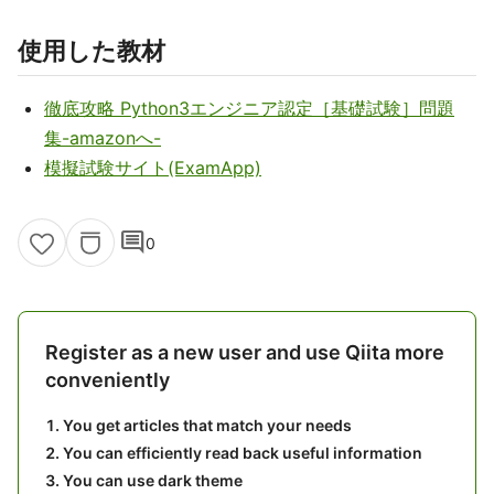
使用した教材
徹底攻略 Python3エンジニア認定［基礎試験］問題
集-amazonへ-
模擬試験サイト(ExamApp)
comment
0
Register as a new user and use Qiita more
conveniently
You get articles that match your needs
You can efficiently read back useful information
You can use dark theme