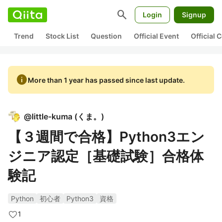
search
Login
Signup
Trend
Stock List
Question
Official Event
Official
info
More than 1 year has passed since last update.
@
little-kuma
(
くま。
)
【３週間で合格】Python3エン
ジニア認定［基礎試験］合格体
験記
Python
初心者
Python3
資格
1