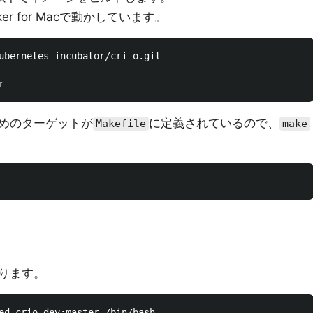
r for Macで動かしています。
ubernetes-incubator/cri-o.git

めのターゲットが
に定義されているので、
Makefile
make
ります。