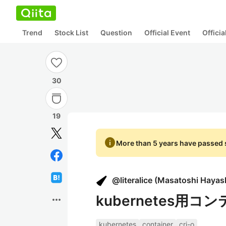
Trend
Stock List
Question
Official Event
Offici
30
19
info
More than 5 years have passed s
@
literalice
(
Masatoshi Hayas
kubernetes用コ
more_horiz
kubernetes
container
cri-o