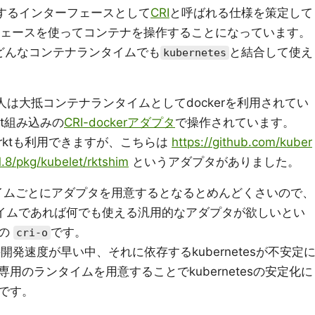
するインターフェースとして
CRI
と呼ばれる仕様を策定して
ェースを使ってコンテナを操作することになっています。
、どんなコンテナランタイムでも
と結合して使え
kubernetes
人は大抵コンテナランタイムとしてdockerを利用されてい
et組み込みの
CRI-dockerアダプタ
で操作されています。
くrktも利用できますが、こちらは
https://github.com/kuber
.8/pkg/kubelet/rktshim
というアダプタがありました。
ランタイムごとにアダプタを用意するとなるとめんどくさいので、
イムであれば何でも使える汎用的なアダプタが欲しいとい
この
です。
cri-o
の開発速度が早い中、それに依存するkubernetesが不安定
用のランタイムを用意することでkubernetesの安定化に
です。