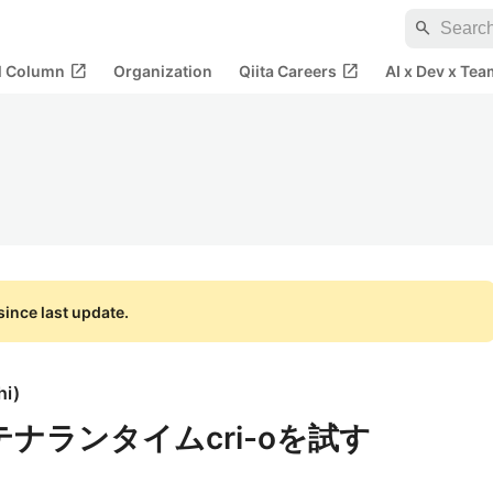
search
open_in_new
open_in_new
al Column
Organization
Qiita Careers
AI x Dev x Tea
ince last update.
hi
)
ンテナランタイムcri-oを試す