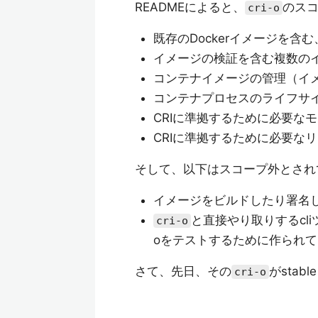
READMEによると、
のス
cri-o
既存のDockerイメージを
イメージの検証を含む複数の
コンテナイメージの管理（イ
コンテナプロセスのライフサ
CRIに準拠するために必要な
CRIに準拠するために必要な
そして、以下はスコープ外とされ
イメージをビルドしたり署名し
と直接やり取りするcl
cri-o
oをテストするために作られ
さて、先日、その
がsta
cri-o