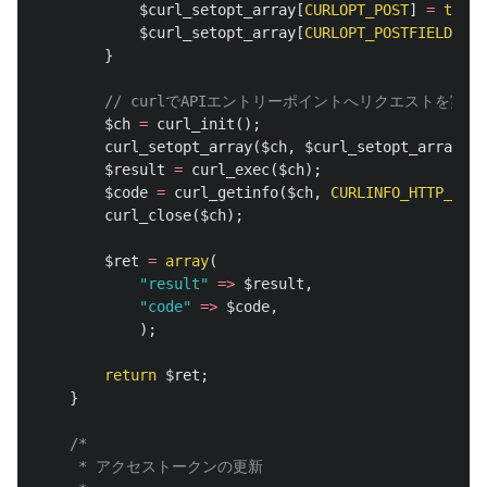
$curl_setopt_array
[
CURLOPT_POST
]
=
true
;
$curl_setopt_array
[
CURLOPT_POSTFIELDS
]
=
}
// curlでAPIエントリーポイントへリクエストを実行
$ch
=
curl_init
();
curl_setopt_array
(
$ch
,
$curl_setopt_array
);
$result
=
curl_exec
(
$ch
);
$code
=
curl_getinfo
(
$ch
,
CURLINFO_HTTP_CODE
curl_close
(
$ch
);
$ret
=
array
(
"result"
=>
$result
,
"code"
=>
$code
,
);
return
$ret
;
}
/*

	 * アクセストークンの更新
