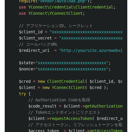
require
(
"vendor/autoload.php"
);
use
YConnect\Credential\ClientCredential
;
use
YConnect\YConnectClient
;
// アプリケーションID, シークレット
$client_id
=
"xxxxxxxxxxxxxxxxxxxxxxxxxxxxxxxxxx
$client_secret
=
"xxxxxxxxxxxxxxxxxxxxxxxxxxxxxx
// コールバックURL
$redirect_uri
=
"http://yoursite.azurewebsites.
$state
=
"xxxxxxxxxxxxxxxxxxxxxxxxxxxxx"
;
$nonce
=
"xxxxxxxxxxxxxxxxxxxxxxxxxxxxx"
;
$cred
=
new
ClientCredential
(
$client_id
,
$clien
$client
=
new
YConnectClient
(
$cred
);
try
{
// Authorization Codeを取得
$code_result
=
$client
->
getAuthorizationCode
// Tokenエンドポイントにリクエスト
$client
->
requestAccessToken
(
$redirect_uri
,
// アクセストークン, リフレッシュトークンを取得
$access_token
=
$client
->
getAccessToken
();