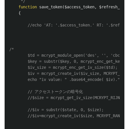
	 */
function
save_token
(
$access_token
,
$refresh_toke
{
//echo 'AT: '.$access_token.' RT: '.$refresh
/*

		$td = mcrypt_module_open('des', '', 'cbc', '');

		$key = substr($key, 0, mcrypt_enc_get_key_size($td));

		$iv_size = mcrypt_enc_get_iv_size($td);

		$iv = mcrypt_create_iv($iv_size, MCRYPT_RAND);

		echo "iv value: " .base64_encode( $iv)."\n";

		// アクセストークンの暗号化

		//$size = mcrypt_get_iv_size(MCRYPT_RIJNDAEL_128, MCRYPT_MODE_CBC);

		//$iv = substr($state, 0, $size);

		//$iv=mcrypt_create_iv($size, MCRYPT_RAND);
