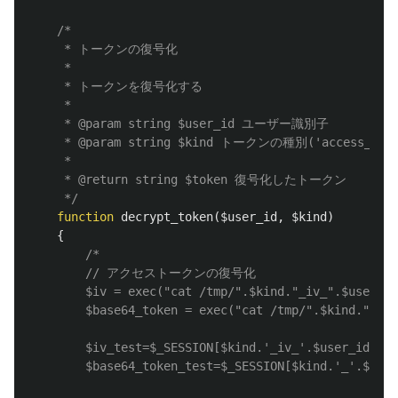
/*

	 * トークンの復号化

	 * 

	 * トークンを復号化する

	 * 

	 * @param string $user_id ユーザー識別子

	 * @param string $kind トークンの種別('access_token' or 'refresh_token')

	 * 

	 * @return string $token 復号化したトークン

	 */
function
decrypt_token
(
$user_id
,
$kind
)
{
/*

		// アクセストークンの復号化

		$iv = exec("cat /tmp/".$kind."_iv_".$user_id);

		$base64_token = exec("cat /tmp/".$kind."_".$user_id);

		$iv_test=$_SESSION[$kind.'_iv_'.$user_id];

		$base64_token_test=$_SESSION[$kind.'_'.$user_id];
