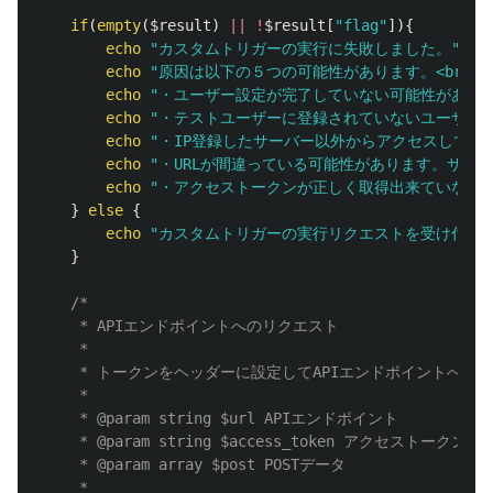
if
(
empty
(
$result
)
||
!
$result
[
"flag"
]){
echo
"カスタムトリガーの実行に失敗しました。"
;
echo
"原因は以下の５つの可能性があります。<br>"
;
echo
"・ユーザー設定が完了していない可能性があります
echo
"・テストユーザーに登録されていないユーザーでログ
echo
"・IP登録したサーバー以外からアクセスしている可
echo
"・URLが間違っている可能性があります。サンプ
echo
"・アクセストークンが正しく取得出来ていない可能性
}
else
{
echo
"カスタムトリガーの実行リクエストを受け付けま
}
/*

	 * APIエンドポイントへのリクエスト

	 * 

	 * トークンをヘッダーに設定してAPIエンドポイントへリクエストする

	 * 

	 * @param string $url APIエンドポイント

	 * @param string $access_token アクセストークン

	 * @param array $post POSTデータ

	 * 
