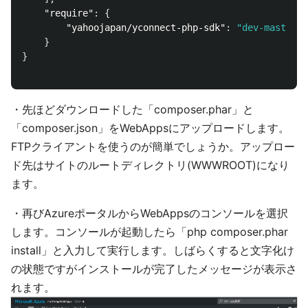
"require"
:
{
"yahoojapan/yconnect-php-sdk"
:
"dev-master"
}
}
・先ほどダウンロードした「composer.phar」と
「composer.json」をWebAppsにアップロードします。
FTPクライアントを使うのが簡単でしょうか。アップロー
ド先はサイトのルートディレクトリ(WWWROOT)になり
ます。
・再びAzureポータルからWebAppsのコンソールを選択
します。コンソールが起動したら「php composer.phar
install」と入力して実行します。しばらくすると文字化け
の状態ですがインストールが完了したメッセージが表示さ
れます。