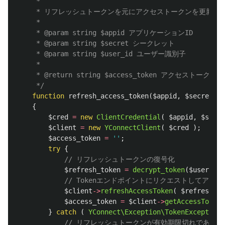
	 * 

	 * リフレッシュトークンを元にアクセストークンを更新する

	 * 

	 * @param string $appid アプリケーションID

	 * @param string $secret シークレット

	 * @param string $user_id ユーザー識別子

	 * 

	 * @return string $access_token アクセストークン

	 */
function
refresh_access_token
(
$appid
,
$secret
,
$
{
$cred
=
new
ClientCredential
(
$appid
,
$secre
$client
=
new
YConnectClient
(
$cred
);
$access_token
=
''
;
try
{
// リフレッシュトークンの復号化
$refresh_token
=
decrypt_token
(
$user_id
,
// Tokenエンドポイントにリクエストしてアク
$client
->
refreshAccessToken
(
$refresh_to
$access_token
=
$client
->
getAccessToken
(
}
catch
(
YConnect\Exception\TokenException
// リフレッシュトークンが有効期限切れである