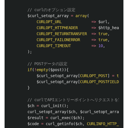
// curlのオプション設定
$curl_setopt_array
=
array
(
CURLOPT_URL
=>
$url
,
CURLOPT_HTTPHEADER
=>
$http_header
,
CURLOPT_RETURNTRANSFER
=>
true
,
CURLOPT_FAILONERROR
=>
true
,
CURLOPT_TIMEOUT
=>
10
,
);
// POSTデータの設定
if
(
!
empty
(
$post
)){
$curl_setopt_array
[
CURLOPT_POST
]
=
true
;
$curl_setopt_array
[
CURLOPT_POSTFIELDS
]
=
}
// curlでAPIエントリーポイントへリクエストを実行
$ch
=
curl_init
();
curl_setopt_array
(
$ch
,
$curl_setopt_array
);
$result
=
curl_exec
(
$ch
);
$code
=
curl_getinfo
(
$ch
,
CURLINFO_HTTP_CODE