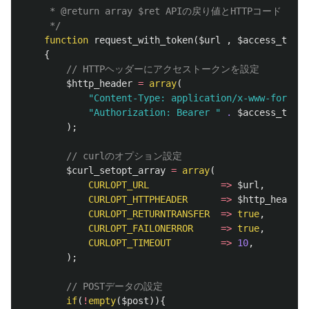
	 * @return array $ret APIの戻り値とHTTPコード

	 */
function
request_with_token
(
$url
,
$access_token
{
// HTTPヘッダーにアクセストークンを設定
$http_header
=
array
(
"Content-Type: application/x-www-form-ur
"Authorization: Bearer "
.
$access_token
);
// curlのオプション設定
$curl_setopt_array
=
array
(
CURLOPT_URL
=>
$url
,
CURLOPT_HTTPHEADER
=>
$http_header
,
CURLOPT_RETURNTRANSFER
=>
true
,
CURLOPT_FAILONERROR
=>
true
,
CURLOPT_TIMEOUT
=>
10
,
);
// POSTデータの設定
if
(
!
empty
(
$post
)){