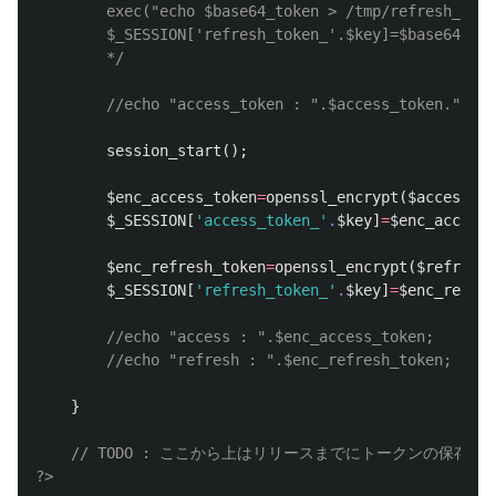
		exec("echo $base64_token > /tmp/refresh_token_$key");

		$_SESSION['refresh_token_'.$key]=$base64_token;

		*/
//echo "access_token : ".$access_token."\n";
session_start
();
$enc_access_token
=
openssl_encrypt
(
$access_to
$_SESSION
[
'access_token_'
.
$key
]
=
$enc_access_
$enc_refresh_token
=
openssl_encrypt
(
$refresh_
$_SESSION
[
'refresh_token_'
.
$key
]
=
$enc_refres
//echo "access : ".$enc_access_token;
//echo "refresh : ".$enc_refresh_token;
}
// TODO : ここから上はリリースまでにトークンの保存方
?>