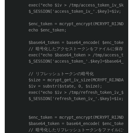
		exec("echo $iv > /tmp/access_token_iv_$key");

		$_SESSION['access_token_iv_'.$key]=$iv;

		$enc_token = mcrypt_encrypt(MCRYPT_RIJNDAEL_128, $key, $access_token, MCRYPT_MODE_CBC, $iv);

		echo $enc_token;

		$base64_token = base64_encode( $enc_token );

		// 暗号化したアクセストークンをファイルに保存（本来は外部からアクセスできない環境で保管してください）

		exec("echo $base64_token > /tmp/access_token_$key");

		$_SESSION['access_token_'.$key]=$base64_token;

		// リフレッシュトークンの暗号化

		$size = mcrypt_get_iv_size(MCRYPT_RIJNDAEL_128, MCRYPT_MODE_CBC);

		$iv = substr($state, 0, $size);

		exec("echo $iv > /tmp/refresh_token_iv_$key");

		$_SESSION['refresh_token_iv_'.$key]=$iv;

		$enc_token = mcrypt_encrypt(MCRYPT_RIJNDAEL_128, $key, $refresh_token, MCRYPT_MODE_CBC, $iv)	;

		$base64_token = base64_encode( $enc_token );

		// 暗号化したリフレッシュトークンをファイルに保存（本来は外部からアクセスできない環境で保管してください）
