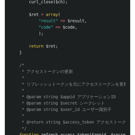
curl_close
(
$ch
);
$ret
=
array
(
"result"
=>
$result
,
"code"
=>
$code
,
);
return
$ret
;
}
/*

	 * アクセストークンの更新

	 * 

	 * リフレッシュトークンを元にアクセストークンを更新する

	 * 

	 * @param string $appid アプリケーションID

	 * @param string $secret シークレット

	 * @param string $user_id ユーザー識別子

	 * 

	 * @return string $access_token アクセストークン

	 */
function
refresh_access_token
(
$appid
,
$secret
,
$