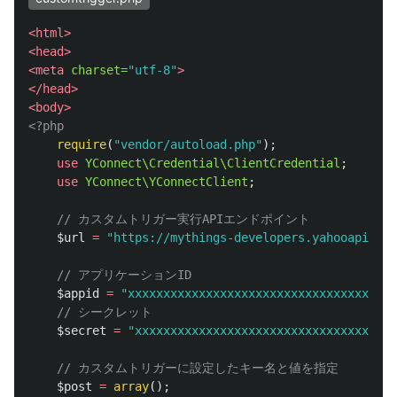
<html>
<head>
<meta
charset=
"utf-8"
>
</head>
<body>
<?php
require
(
"vendor/autoload.php"
);
use
YConnect\Credential\ClientCredential
;
use
YConnect\YConnectClient
;
// カスタムトリガー実行APIエンドポイント
$url
=
"https://mythings-developers.yahooapis.jp
// アプリケーションID
$appid
=
"xxxxxxxxxxxxxxxxxxxxxxxxxxxxxxxxxxxxxx
// シークレット
$secret
=
"xxxxxxxxxxxxxxxxxxxxxxxxxxxxxxxxxxxxx
// カスタムトリガーに設定したキー名と値を指定
$post
=
array
();