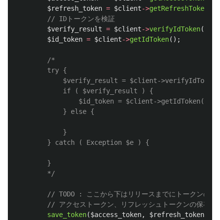
$refresh_token
=
$client
->
getRefreshToken
();
// IDトークンを検証
$verify_result
=
$client
->
verifyIdToken
(
$no
$id_token
=
$client
->
getIdToken
();
/*

		try {

			$verify_result = $client->verifyIdToken( $nonce );

			if ( $verify_result ) {

				$id_token = $client->getIdToken();

			} else {

			}

		} catch ( Exception $e ) {

		}

		*/
// TODO : ここから下はリリースまでにトークンの保
// アクセストークン、リフレッシュトークンの保存
save_token
(
$access_token
,
$refresh_token
,
$i