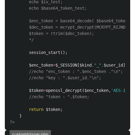
		echo $iv_test;

		echo $base64_token_test;

		$enc_token = base64_decode( $base64_token );

		$dec_token = mcrypt_decrypt(MCRYPT_RIJNDAEL_128, $user_id, $enc_token, MCRYPT_MODE_CBC, $iv);

		$token = rtrim($dec_token);

		*/
session_start
();
$enc_token
=
$_SESSION
[
$kind
.
"_"
.
$user_id
];
//echo "enc_token : ".$enc_token ."\n";
//echo "key : ".$user_id."\n";
$token
=
openssl_decrypt
(
$enc_token
,
'AES-128-C
//echo "token : ".$token;
return
$token
;
}
?>
customtrigger.php