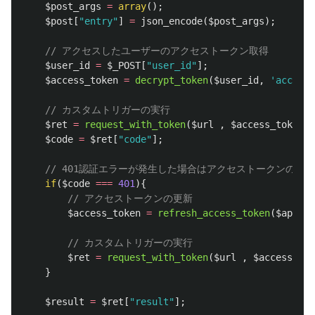
$post_args
=
array
();
$post
[
"entry"
]
=
json_encode
(
$post_args
);
// アクセスしたユーザーのアクセストークン取得
$user_id
=
$_POST
[
"user_id"
];
$access_token
=
decrypt_token
(
$user_id
,
'access_
// カスタムトリガーの実行
$ret
=
request_with_token
(
$url
,
$access_token
,
$code
=
$ret
[
"code"
];
// 401認証エラーが発生した場合はアクセストークンの有
if
(
$code
===
401
){
// アクセストークンの更新
$access_token
=
refresh_access_token
(
$appid
,
// カスタムトリガーの実行
$ret
=
request_with_token
(
$url
,
$access_tok
}
$result
=
$ret
[
"result"
];