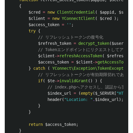
{
$cred
=
new
ClientCredential
(
$appid
,
$secre
$client
=
new
YConnectClient
(
$cred
);
$access_token
=
''
;
try
{
// リフレッシュトークンの復号化
$refresh_token
=
decrypt_token
(
$user_id
,
// Tokenエンドポイントにリクエストしてアク
$client
->
refreshAccessToken
(
$refresh_to
$access_token
=
$client
->
getAccessToken
(
}
catch
(
YConnect\Exception\TokenException
// リフレッシュトークンが有効期限切れである
if
(
$te
->
invalidGrant
()
)
{
// index.phpへアクセスし、認証から実
$index_url
=
(
empty
(
$_SERVER
[
"HTTPS"
header
(
"Location: "
.
$index_url
);
}
}
return
$access_token
;
}