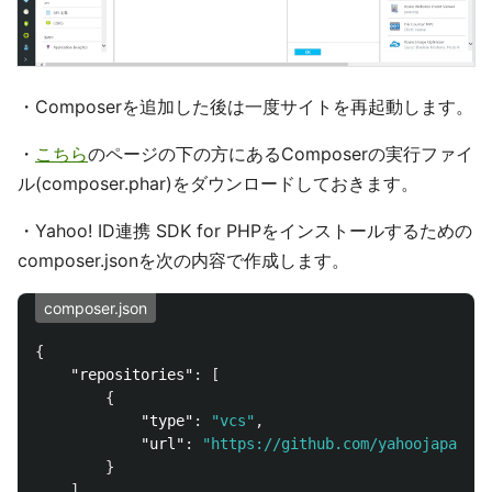
・Composerを追加した後は一度サイトを再起動します。
・
こちら
のページの下の方にあるComposerの実行ファイ
ル(composer.phar)をダウンロードしておきます。
・Yahoo! ID連携 SDK for PHPをインストールするための
composer.jsonを次の内容で作成します。
composer.json
{
"repositories"
:
[
{
"type"
:
"vcs"
,
"url"
:
"https://github.com/yahoojapan/yc
}
],