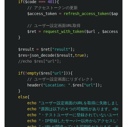
if
(
$code
===
401
){
// アクセストークンの更新
$access_token
=
refresh_access_token
(
$appid
,
// ユーザー設定画面URL取得
$ret
=
request_with_token
(
$url
,
$access_tok
}
$result
=
$ret
[
"result"
];
$res
=
json_decode
(
$result
,
true
);
//echo $res["url"];
if
(
!
empty
(
$res
[
"url"
])){
// ユーザー設定画面にリダイレクト
header
(
"Location: "
.
$res
[
"url"
]);
}
else
{
echo
"ユーザー設定画面のURLを取得に失敗しました。<
echo
"原因は以下の４つの可能性があります。<br>"
;
echo
"・テストユーザーに登録されていないユーザーでログ
echo
"・IP登録したサーバー以外からアクセスしている可
echo
"・URLが間違っている可能性があります。サンプ