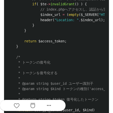
if
(
$te
->
invalidGrant
()
)
{
// index.phpへアクセスし、認証から実
$index_url
=
(
empty
(
$_SERVER
[
"HTTPS"
header
(
"Location: "
.
$index_url
);
}
}
return
$access_token
;
}
/*

	 * トークンの復号化

	 * 

	 * トークンを復号化する

	 * 

	 * @param string $user_id ユーザー識別子

	 * @param string $kind トークンの種別('access_token' or 'refresh_token')

	 * 

	 * @return string $token 復号化したトークン

more_horiz
	 */
function
decrypt_token
(
$user_id
,
$kind
)