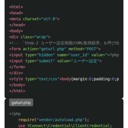
<html>
<head>
<meta
charset=
"utf-8"
>
</head>
<body>
<div
class=
"wrap"
>
<!-- 「Step.2 ユーザー設定画面のURL取得処理」を呼び出す -
<form
action=
"geturl.php"
method=
"POST"
>
<input
type=
"hidden"
name=
"user_id"
value=
"
<?php
ech
<input
type=
"submit"
value=
"ユーザー設定"
>
</form>
</div>
<style 
type=
"text/css"
>body
{
margin
:
0
;
padding
:
0
;
posit
</body>
</html>
geturl.php
<?php
require
(
"vendor/autoload.php"
);
use
YConnect\Credential\ClientCredential
;