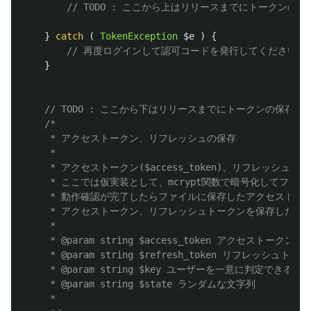
// TODO : ここから上はリリースまでにトークンの保
}
catch
(
TokenException
$e
)
{
// 再度ログインして認可コードを発行してください
}
// TODO : ここから下はリリースまでにトークンの保存方法
/*

	 * アクセストークン、リフレッシュの保存

	 * 

	 * アクセストークン($access_token)、リフレッシュトークン($refresh_token)は安全な場所に保管してください。

	 * ここでは仮実装として、mcrypt関数で暗号化してファイルに保存しています。

	 * 動作確認が完了したらファイルに保存したアクセストークン、リフレッシュトークンは必ず削除してください。

	 * アクセストークン、リフレッシュトークンを保存したファイルは/tmpに配置されます。

	 * 

	 * @param string $access_token アクセストークン

	 * @param string $refresh_token リフレッシュトークン

	 * @param string $key ユーザーを一意に判定できるキー

	 * @param string $state ランダムな文字列

	 * 
