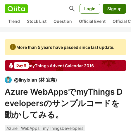
search
Login
Signup
Trend
Stock List
Question
Official Event
Official
info
More than 5 years have passed since last update.
myThings
Advent Calendar
2016
Day 9
@
linyixian
(
林 宜憲
)
Azure WebAppsでmyThings D
evelopersのサンプルコードを
動かしてみる。
Azure
WebApps
myThingsDevelopers