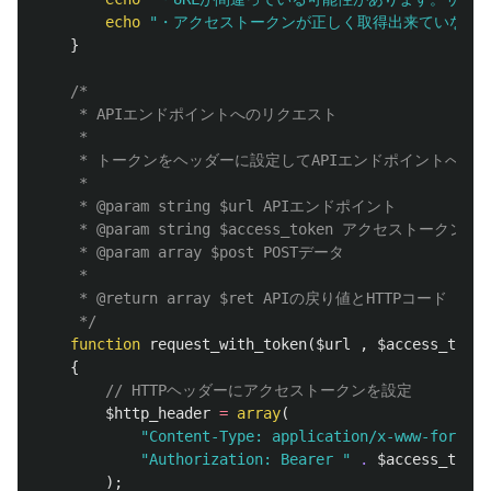
echo
"・アクセストークンが正しく取得出来ていない可能性
}
/*

	 * APIエンドポイントへのリクエスト

	 * 

	 * トークンをヘッダーに設定してAPIエンドポイントへリクエストする

	 * 

	 * @param string $url APIエンドポイント

	 * @param string $access_token アクセストークン

	 * @param array $post POSTデータ

	 * 

	 * @return array $ret APIの戻り値とHTTPコード

	 */
function
request_with_token
(
$url
,
$access_token
{
// HTTPヘッダーにアクセストークンを設定
$http_header
=
array
(
"Content-Type: application/x-www-form-ur
"Authorization: Bearer "
.
$access_token
);