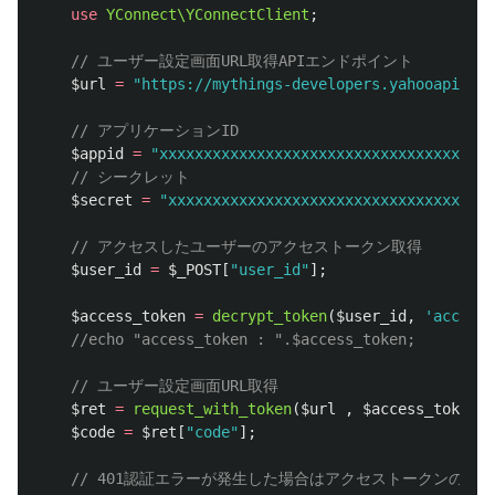
use
YConnect\YConnectClient
;
// ユーザー設定画面URL取得APIエンドポイント
$url
=
"https://mythings-developers.yahooapis.jp
// アプリケーションID
$appid
=
"xxxxxxxxxxxxxxxxxxxxxxxxxxxxxxxxxxxxxx
// シークレット
$secret
=
"xxxxxxxxxxxxxxxxxxxxxxxxxxxxxxxxxxxxx
// アクセスしたユーザーのアクセストークン取得
$user_id
=
$_POST
[
"user_id"
];
$access_token
=
decrypt_token
(
$user_id
,
'access_
//echo "access_token : ".$access_token;
// ユーザー設定画面URL取得
$ret
=
request_with_token
(
$url
,
$access_token
);
$code
=
$ret
[
"code"
];
// 401認証エラーが発生した場合はアクセストークンの有