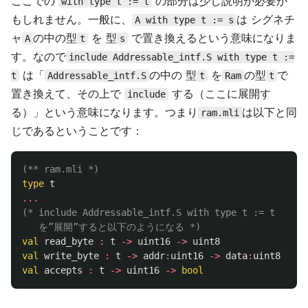
ここでの
の部分は少し説明が必要か
with type t := t
もしれません。一般に、
は シグネチ
A with type t := s
ャ
の中の型
を 型
で置き換えるという意味になりま
A
t
s
す。なので
include Addressable_intf.S with type t :=
は「
の中の 型
を
の型
で
t
Addressable_intf.S
t
Ram
t
置き換えて、その上で
する（ここに展開す
include
る）」という意味になります。つまり
は以下と同
ram.mli
じであるということです：
(** ram.mli *)
type
t
...
(* include Addressable_intf.S with type t := t

   を”展開”すると以下のようになる *)
val
read_byte
:
t
->
uint16
->
uint8
val
write_byte
:
t
->
addr
:
uint16
->
data
:
uint8
->
u
val
accepts
:
t
->
uint16
->
bool