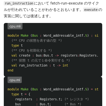
において fetch-run-execute のサイク
run_instruction
ルが行われていることがわかるとおもいます。
の
execute
実装に関しては後述します。
cpu.mli
module
Make
(
Bus
:
Word_addressable_intf
.
S
)
:
sig
(** CPU の状態を表す値の型 *)
type
t
(** CPU を初期化する *)
val
create
:
bus
:
Bus
.
t
->
registers
:
Registers
.
t
->
(** 状態 t の元で１命令実行する *)
val
run_instruction
:
t
->
int
end
cpu.ml
module
Make
(
Bus
:
Word_addressable_intf
.
S
)
=
struct
type
t
=
{
registers
:
Registers
.
t
;
(* レジスタ *)
bus
:
Bus
.
t
;
(* Bus *)