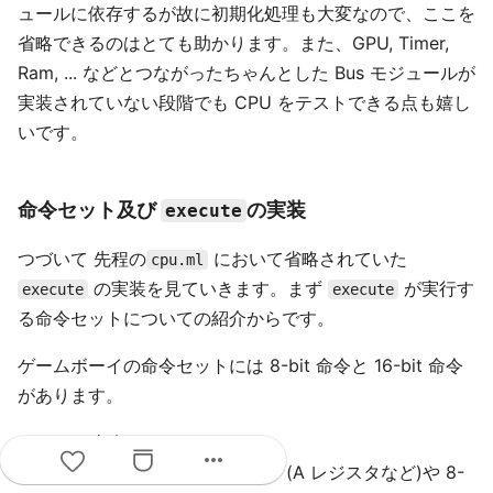
ュールに依存するが故に初期化処理も大変なので、ここを
省略できるのはとても助かります。また、GPU, Timer,
Ram, ... などとつながったちゃんとした Bus モジュールが
実装されていない段階でも CPU をテストできる点も嬉し
いです。
命令セット及び
の実装
execute
つづいて 先程の
において省略されていた
cpu.ml
の実装を見ていきます。まず
が実行す
execute
execute
る命令セットについての紹介からです。
ゲームボーイの命令セットには 8-bit 命令と 16-bit 命令
があります。
8-bit 命令:
more_horiz
引数部分に 8-bit レジスタ (A レジスタなど)や 8-