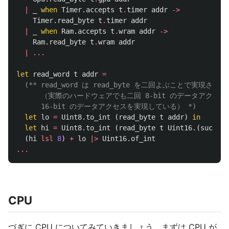
|
_
when
Timer
.
accepts
t
.
timer
addr
->
Timer
.
read_byte
t
.
timer
addr
|
_
when
Ram
.
accepts
t
.
wram
addr
->
Ram
.
read_byte
t
.
wram
addr
|
...
let
read_word
t
addr
=
(** read_word は read_byte を二回よぶことで実現される。
      （実際のハードウェアでも二回 8-bit のデータアクセ
      16-bit のデータアクセスを実現している） *)
let
lo
=
Uint8
.
to_int
(
read_byte
t
addr
)
in
let
hi
=
Uint8
.
to_int
(
read_byte
t
Uint16
.(
succ
ad
(
hi
lsl
8
)
+
lo
|>
Uint16
.
of_int
...
CPU
づぎに CPU についてみていきましょう。まずは CPU が