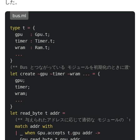
した。
bus.ml
type
t
=
{
gpu
:
Gpu
.
t
;
timer
:
Timer
.
t
;
wram
:
Ram
.
t
;
...
}
(** Bus とつながっている モジュールを初期化のときに渡す *
let
create
~
gpu
~
timer
~
wram
...
=
{
gpu
;
timer
;
wram
;
...
}
let
read_byte
t
addr
=
(** 与えられたアドレスに応じて適切な モジュールの `read_b
match
addr
with
|
_
when
Gpu
.
accepts
t
.
gpu
addr
->
Gpu
.
read_byte
t
.
gpu
addr