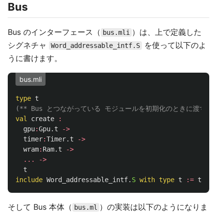
Bus
Bus のインターフェース（
）は、上で定義した
bus.mli
シグネチャ
を使って以下のよ
Word_addressable_intf.S
うに書けます。
bus.mli
type
t
(** Bus とつながっている モジュールを初期化のときに渡す *
val
create
:
gpu
:
Gpu
.
t
->
timer
:
Timer
.
t
->
wram
:
Ram
.
t
->
...
->
t
include
Word_addressable_intf
.
S
with
type
t
:=
t
そして Bus 本体（
）の実装は以下のようになりま
bus.ml