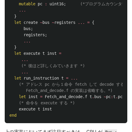
mutable
pc
:
uint16
;
(*プログラムカウンタ*)
...
}
let
create
~
bus
~
registers
...
=
{
bus
;
registers
;
...
}
let
execute
t
inst
=
...
(* 後ほど詳しくみていきます *)
...
let
run_instruction
t
=
...
(* アドレス pc から１命令 fetch して decode する。

       Fetch_and_decode.f の実装は省略する。*)
let
inst
=
Fetch_and_decode
.
f
t
.
bus
~
pc
:
t
.
pc
in
(* 命令を execute する *)
execute
t
inst
end
上の実装においてまず注目すべきは、 CPU が