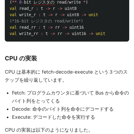
(
**
8
-
bit
レジスタの
read
/
write
*
)
val
read_r
:
t
->
r
->
uint8
val
write_r
:
t
->
r
->
uint8
->
unit
(*16-bit レジスタの read/write*)
val
read_rr
:
t
->
rr
->
uint16
val
write_rr
:
t
->
rr
->
uint16
->
unit
CPU の実装
CPU は基本的に fetch-decode-execute という３つのス
テップを繰り返しています。
Fetch: プログラムカウンタに基づいて Bus から命令の
バイト列をとってくる
Decode: 命令のバイト列を命令にデコードする
Execute: デコードした命令を実行する
CPU の実装は以下のようになりました。