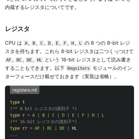
内蔵するレジスタについてです。
レジスタ
CPU は
,
,
,
,
,
,
,
の 8 つの 8-bit レジ
A
B
C
D
E
F
H
L
スタを持ちます。これら 8-bit レジスタは二つくっつけて
,
,
,
という 16-bit レジスタとして読み書き
AF
BC
DE
HL
することもできます。以下
モジュールのイン
Regsiters
ターフェースだけ載せておきます（実装は省略）。
registers.mli
type
t
(** 8-bit レジスタの識別子 *)
type
r
=
A
|
B
|
C
|
D
|
E
|
F
|
H
|
L
(** 16-bit レジスタの識別子*)
type
rr
=
AF
|
BC
|
DE
|
HL
...