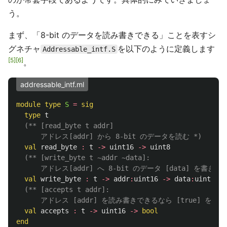
う。
まず、「8-bit のデータを読み書きできる」ことを表すシ
グネチャ
を以下のように定義します
Addressable_intf.S
5
6
。
addressable_intf.ml
module
type
S
=
sig
type
t
(** [read_byte t addr]

      アドレス[addr] から 8-bit のデータを読む *)
val
read_byte
:
t
->
uint16
->
uint8
(** [write_byte t ~addr ~data]:

      アドレス[addr] へ 8-bit のデータ [data] を書き込む
val
write_byte
:
t
->
addr
:
uint16
->
data
:
uint8
->
(** [accepts t addr]:

      アドレス [addr] を読み書きできるなら [true] を返
val
accepts
:
t
->
uint16
->
bool
end