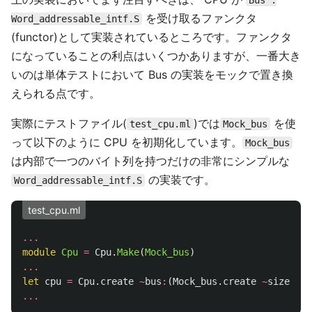
Bus :
を受け取るファンクタ
Word_addressable_intf.S
(functor)として実装されているところです。ファンクタ
になっていることの利点はいくつかありますが、一番大き
いのは単体テストにおいて Bus の実装をモックで置き換
えられる点です。
実際にテストファイル(
)では
を使
test_cpu.ml
Mock_bus
って以下のように CPU を初期化しています。
Mock_bus
は内部で一つのバイト列を持つだけの非常にシンプルな
の実装です。
Word_addressable_intf.S
test_cpu.ml
...
module
Cpu
=
Cpu
.
Make
(
Mock_bus
)
...
let
cpu
=
Cpu
.
create
~
bus
:
(
Mock_bus
.
create
~
size
:
0xF
...