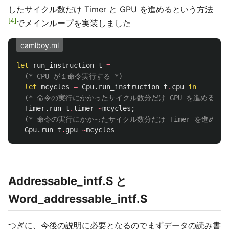
したサイクル数だけ Timer と GPU を進めるという方法
4
でメインループを実装しました
camlboy.ml
let
run_instruction
t
=
(* CPU が１命令実行する *)
let
mcycles
=
Cpu
.
run_instruction
t
.
cpu
in
(* 命令の実行にかかったサイクル数分だけ GPU を進める *)
Timer
.
run
t
.
timer
~
mcycles
;
(* 命令の実行にかかったサイクル数分だけ Timer を進める 
Gpu
.
run
t
.
gpu
~
mcycles
Addressable_intf.S と
Word_addressable_intf.S
つぎに、今後の説明に必要となるのでまずデータの読み書