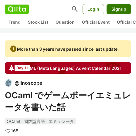
search
Login
Signup
Trend
Stock List
Question
Official Event
Official
info
More than 3 years have passed since last update.
ML (Meta Languages)
Advent Calendar
2021
Day 11
@
linoscope
OCaml でゲームボーイエミュレ
ータを書いた話
OCaml
関数型言語
エミュレータ
165