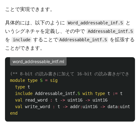
ことで実現できます。
具体的には、以下のように
と
Word_addressable_inf.S
いうシグネチャを定義し、その中で
Addressable_intf.S
を
することで
を拡張する
include
Addressabble_intf.S
ことができます。
word_addressable_intf.ml
(** 8-bit の読み書きに加えて 16-bit の読み書きができるシ
module
type
S
=
sig
type
t
include
Addressable_intf
.
S
with
type
t
:=
t
val
read_word
:
t
->
uint16
->
uint16
val
write_word
:
t
->
addr
:
uint16
->
data
:
uint16
-
end