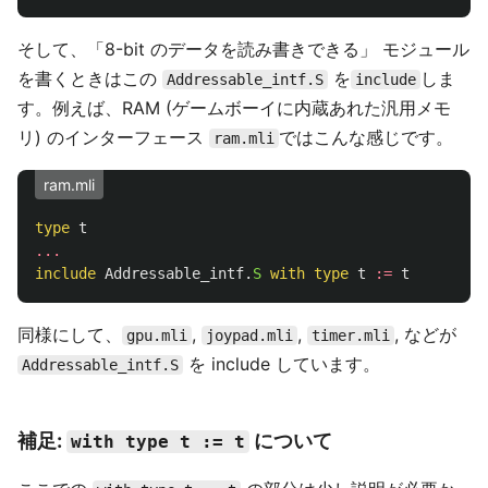
そして、「8-bit のデータを読み書きできる」 モジュール
を書くときはこの
を
しま
Addressable_intf.S
include
す。例えば、RAM (ゲームボーイに内蔵あれた汎用メモ
リ) のインターフェース
ではこんな感じです。
ram.mli
ram.mli
type
t
...
include
Addressable_intf
.
S
with
type
t
:=
t
同様にして、
,
,
, などが
gpu.mli
joypad.mli
timer.mli
を include しています。
Addressable_intf.S
補足:
について
with type t := t