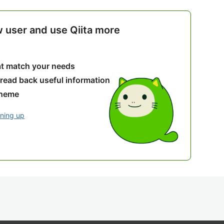
w user and use Qiita more
hat match your needs
 read back useful information
theme
gning up