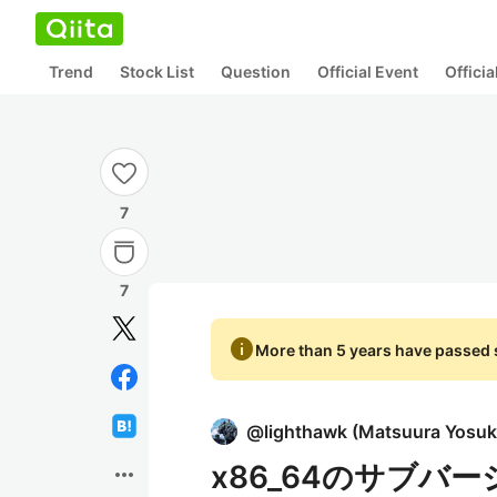
Trend
Stock List
Question
Official Event
Offici
7
7
info
More than 5 years have passed s
@
lighthawk
(
Matsuura Yosu
x86_64のサブバ
more_horiz