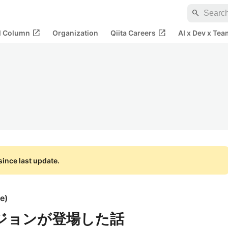
search
open_in_new
open_in_new
al Column
Organization
Qiita Careers
AI x Dev x Tea
ince last update.
ke
)
ージョンが登場した話