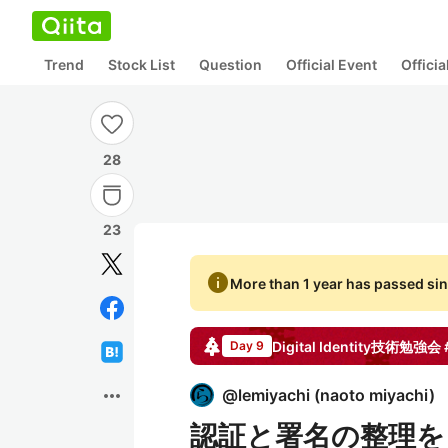
Trend
Stock List
Question
Official Event
Offici
28
23
info
More than 1 year has passed sin
Digital Identity技術勉強会 
Day 9
more_horiz
@
lemiyachi
(
naoto miyachi
)
認証と署名の整理を