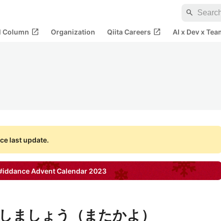
search
open_in_new
open_in_new
al Column
Organization
Qiita Careers
AI x Dev x Tea
ce last update.
#iddance
Advent Calendar
2023
しましょう（またかよ）