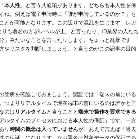
「
本人性
」と言う共通項があります。どちらも本人性を保
すね。例えば電子申請時に「誰が申請しているのか？」を
ことが可能となります。この辺りで混乱を生じます。レガ
よりも署名の方がレベルが上」と言ったり、ID業界の人たち
分」みたいなことを言ったりします。ちょっと乱暴です
方やリスクを判断しましょう。と言うのがこの記事の目的
の箇所を確認してみましょう。認証では「端末の前にいる
。つまりリアルタイムで現在端末の前にいるのは誰かと言
なのは
リアルタイム
と言うことと
端末で操作を要求できる
アルタイムのプロセスにおける本人性の保証」です。一方
あり
時間の概念は入っていません
が、あえて言えば「過去
性の保証」になります。なお署名は対象データの保証であ