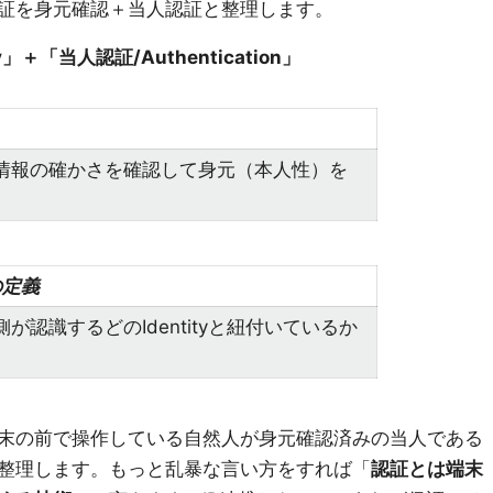
証を身元確認＋当人認証と整理します。
」＋「当人認証/Authentication」
情報の確かさを確認して身元（本人性）を
の定義
認識するどのIdentityと紐付いているか
末の前で操作している自然人が身元確認済みの当人である
整理します。もっと乱暴な言い方をすれば「
認証とは端末