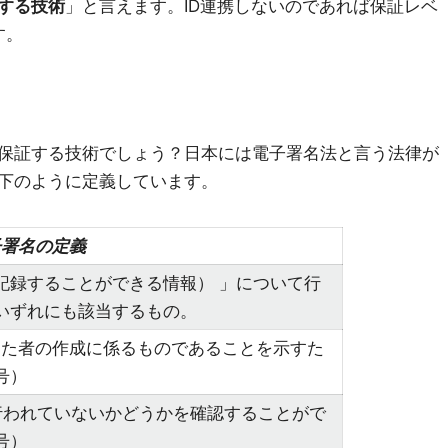
する技術
」と言えます。ID連携しないのであれば保証レベ
す。
保証する技術でしょう？日本には電子署名法と言う法律が
下のように定義しています。
⼦署名の定義
記録することができる情報） 」について⾏
いずれにも該当するもの。
⾏った者の作成に係るものであることを⽰すた
号）
が⾏われていないかどうかを確認することがで
号）