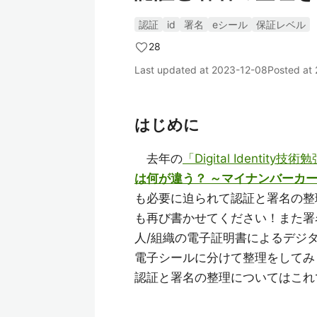
認証
id
署名
eシール
保証レベル
28
Last updated at
2023-12-08
Posted at
はじめに
去年の
「Digital Identity技術
は何が違う？ ～マイナンバーカ
も必要に迫られて認証と署名の整
も再び書かせてください！また署
人/組織の電子証明書によるデジ
電子シールに分けて整理をしてみ
認証と署名の整理についてはこれ