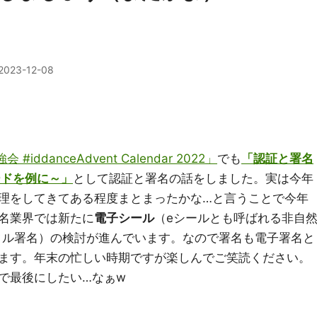
2023-12-08
勉強会 #iddanceAdvent Calendar 2022」
でも
「認証と署名
ードを例に～」
として認証と署名の話をしました。実は今年
理をしてきてある程度まとまったかな…と言うことで今年
名業界では新たに
電子シール
（eシールとも呼ばれる非自
タル署名）の検討が進んでいます。なので署名も電子署名と
ます。年末の忙しい時期ですが楽しんでご笑読ください。
で最後にしたい…なぁw