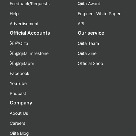
Feedback/Requests
Qiita Award
Help
Engineer White Paper
Advertisement
API
Official Accounts
Our service
@Qiita
Qiita Team
@qiita_milestone
Qiita Zine
@qiitapoi
Official Shop
Facebook
YouTube
Podcast
Company
About Us
Careers
Qiita Blog