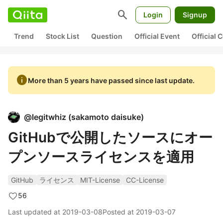
search
Login
Signup
Trend
Stock List
Question
Official Event
Official
info
More than 5 years have passed since last update.
@
legitwhiz
(
sakamoto daisuke
)
GitHubで公開したソースにオー
プンソースライセンスを適用
GitHub
ライセンス
MIT-License
CC-License
56
Last updated at
2019-03-08
Posted at
2019-03-07