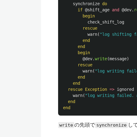
synchronize
do
if
@shift_age
and
@dev
.
r
begin
check_shift_log
rescue
warn
(
"log shifting f
end
end
begin
@dev
.
write
(
message
)
rescue
warn
(
"log writing fail
end
end
rescue
Exception
=>
ignored
warn
(
"log writing failed. 
end
end
の先頭で
し
write
synchronize