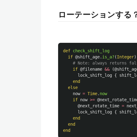
ローテーションする
def
check_shift_log
if
@shift_age
.
is_a?
(
Integer
)
# Note: always returns fal
if
@filename
&&
(
@shift_ag
lock_shift_log
{
shift_l
end
else
now
=
Time
.
now
if
now
>=
@next_rotate_tim
@next_rotate_time
=
next
lock_shift_log
{
shift_l
end
end
end