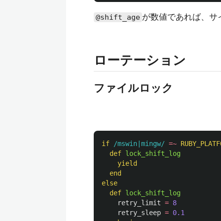
が数値であれば、サ
@shift_age
ローテーション
ファイルロック
if
/mswin|mingw/
=~
RUBY_PLATF
def
lock_shift_log
yield
end
else
def
lock_shift_log
retry_limit
=
8
retry_sleep
=
0.1