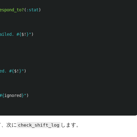
espond_to?
(
:stat
)
ailed. 
#{
$!
}
"
)
ed. 
#{
$!
}
"
)
#{
ignored
}
"
)
て、次に
します。
check_shift_log