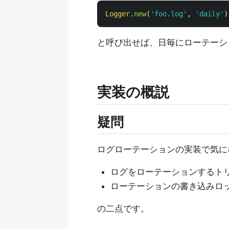
Logger
.
new
(
'foo.log'
,
'daily'
)
と呼び出せば、日毎にローテーシ
実装の概説
疑問
ログローテーションの実装で気に
ログをローテーションするト
ローテーションの書き込みロ
の二点です。