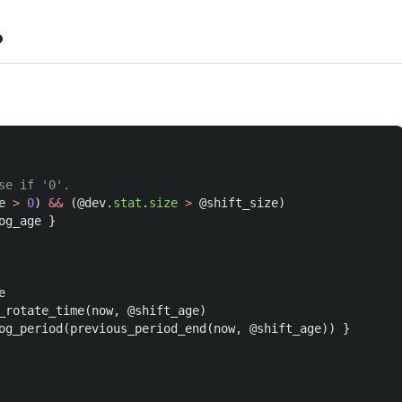
？
se if '0'.
e
>
0
)
&&
(
@dev
.
stat
.
size
>
@shift_size
)
og_age
}
e
_rotate_time
(
now
,
@shift_age
)
og_period
(
previous_period_end
(
now
,
@shift_age
))
}