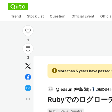
Trend
Stock List
Question
Official Event
Offici
1
3
info
More than 5 years have passed s
@
ledsun
(
中島 滋
)
in
Rubyでのログロー
more_horiz
Ruby
Rails
Sinatra