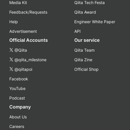
Media Kit
Qiita Tech Festa
Feedback/Requests
Qiita Award
Help
Engineer White Paper
Advertisement
API
Official Accounts
Our service
@Qiita
Qiita Team
@qiita_milestone
Qiita Zine
@qiitapoi
Official Shop
Facebook
YouTube
Podcast
Company
About Us
Careers