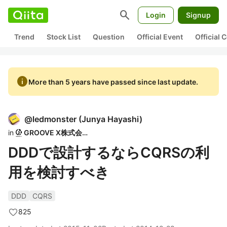
search
Login
Signup
Trend
Stock List
Question
Official Event
Official
info
More than 5 years have passed since last update.
@
ledmonster
(
Junya Hayashi
)
in
GROOVE X株式会社
DDDで設計するならCQRSの利
用を検討すべき
DDD
CQRS
825