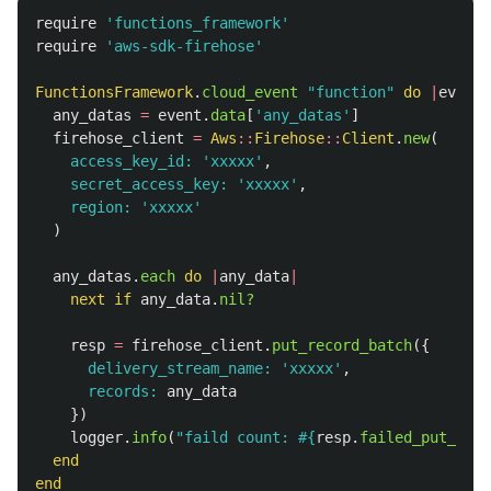
require
'functions_framework'
require
'aws-sdk-firehose'
FunctionsFramework
.
cloud_event
"function"
do
|
event
|
any_datas
=
event
.
data
[
'any_datas'
]
firehose_client
=
Aws
::
Firehose
::
Client
.
new
(
access_key_id: 
'xxxxx'
,
secret_access_key: 
'xxxxx'
,
region: 
'xxxxx'
)
any_datas
.
each
do
|
any_data
|
next
if
any_data
.
nil?
resp
=
firehose_client
.
put_record_batch
({
delivery_stream_name: 
'xxxxx'
,
records: 
any_data
})
logger
.
info
(
"faild count: 
#{
resp
.
failed_put_coun
end
end