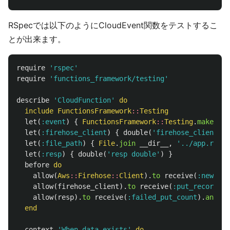
RSpecでは以下のようにCloudEvent関数をテストするこ
とが出来ます。
require
'rspec'
require
'functions_framework/testing'
describe
'CloudFunction'
do
include
FunctionsFramework
::
Testing
let
(
:event
)
{
FunctionsFramework
::
Testing
.
make_clo
let
(
:firehose_client
)
{
double
(
'firehose_client do
let
(
:file_path
)
{
File
.
join
__dir__
,
'../app.rb'
}
let
(
:resp
)
{
double
(
'resp double'
)
}
before
do
allow
(
Aws
::
Firehose
::
Client
).
to
receive
(
:new
).
an
allow
(
firehose_client
).
to
receive
(
:put_record_ba
allow
(
resp
).
to
receive
(
:failed_put_count
).
and_re
end
context
'When data exists'
do