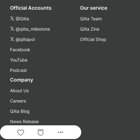
Official Accounts
Our service
@Qiita
Qiita Team
@qiita_milestone
Qiita Zine
@qiitapoi
Official Shop
Facebook
YouTube
Podcast
Company
About Us
Careers
Qiita Blog
News Release
more_horiz