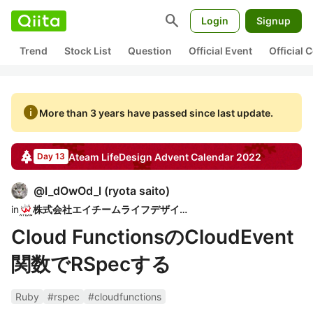
search
Login
Signup
Trend
Stock List
Question
Official Event
Official
info
More than 3 years have passed since last update.
Ateam LifeDesign
Advent Calendar
2022
Day 13
@
l_dOwOd_l
(
ryota saito
)
in
株式会社エイチームライフデザイン
Cloud FunctionsのCloudEvent
関数でRSpecする
Ruby
#rspec
#cloudfunctions