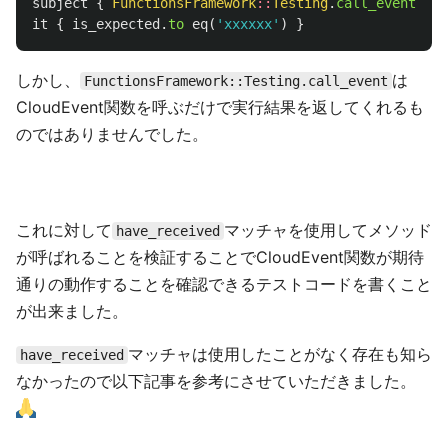
subject
{
FunctionsFramework
::
Testing
.
call_event
(
'fu
it
{
is_expected
.
to
eq
(
'xxxxxx'
)
}
しかし、
は
FunctionsFramework::Testing.call_event
CloudEvent関数を呼ぶだけで実行結果を返してくれるも
のではありませんでした。
これに対して
マッチャを使用してメソッド
have_received
が呼ばれることを検証することでCloudEvent関数が期待
通りの動作することを確認できるテストコードを書くこと
が出来ました。
マッチャは使用したことがなく存在も知ら
have_received
なかったので以下記事を参考にさせていただきました。