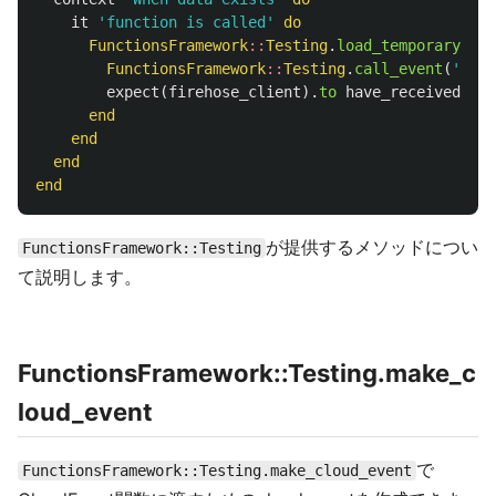
it
'function is called'
do
FunctionsFramework
::
Testing
.
load_temporary
fil
FunctionsFramework
::
Testing
.
call_event
(
'func
expect
(
firehose_client
).
to
have_received
(
:pu
end
end
end
end
が提供するメソッドについ
FunctionsFramework::Testing
て説明します。
FunctionsFramework::Testing.make_c
loud_event
で
FunctionsFramework::Testing.make_cloud_event