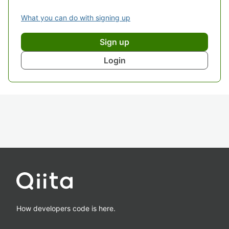
What you can do with signing up
Sign up
Login
How developers code is here.