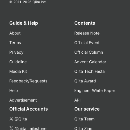
© 2011-
2026
Qiita Inc.
Guide & Help
Contents
About
Release Note
Terms
Official Event
Privacy
Official Column
Guideline
Advent Calendar
Media Kit
Qiita Tech Festa
Feedback/Requests
Qiita Award
Help
Engineer White Paper
Advertisement
API
Official Accounts
Our service
@Qiita
Qiita Team
@qiita_milestone
Qiita Zine