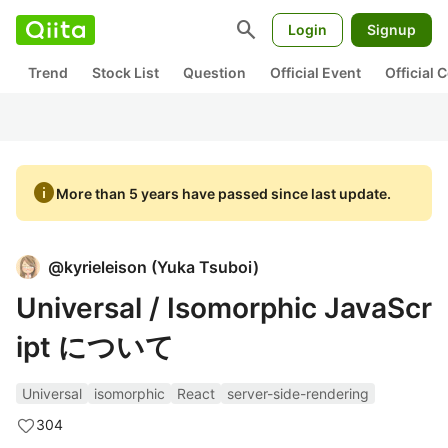
search
Login
Signup
Trend
Stock List
Question
Official Event
Official
info
More than 5 years have passed since last update.
@
kyrieleison
(
Yuka Tsuboi
)
Universal / Isomorphic JavaScr
ipt について
Universal
isomorphic
React
server-side-rendering
304