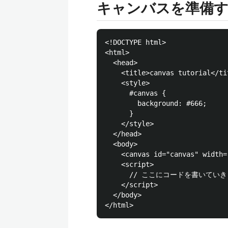
キャンバスを準備
<!DOCTYPE html>

<html>

  <head>

    <title>canvas tutorial</tit
    <style>

      #canvas {

        background: #666;

      }

    </style>

  </head>

  <body>

    <canvas id="canvas" width=
    <script>

      // ここにコードを書いていき
    </script>

  </body>
