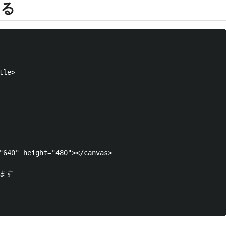
する
le>

"640" height="480"></canvas>

ます
