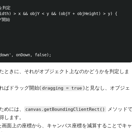
判定

idth) > x && objY < y && (objY + objHeight) > y) {

グ開始

たときに、それがオブジェクト上なのかどうかを判定しま
ればドラッグ開始(
)と見なし、オブジェ
dragging = true
ためには、
メソッド
canvas.getBoundingClientRect()
得します。
た画面上の座標から、キャンバス座標を減算することでキャ