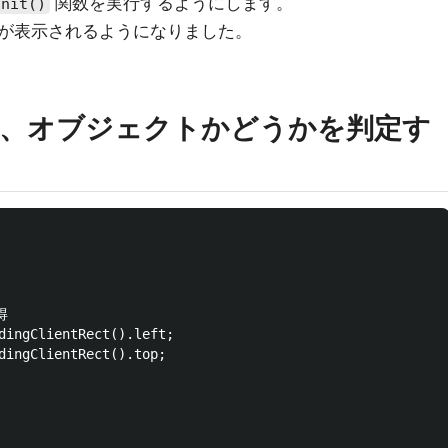
関数を実行するようにします。
init()
が表示されるようになりました。
し、オブジェクトかどうかを判定す


dingClientRect().left;

dingClientRect().top;
