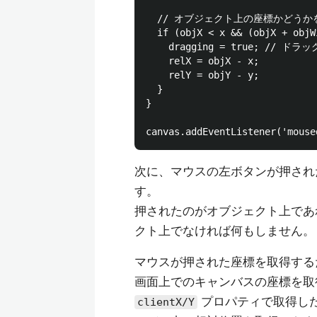
  // オブジェクト上の座標かどうかを
  if (objX < x && (objX + objW
    dragging = true; // ドラッ
    relX = objX - x;

    relY = objY - y;

  }

}

次に、マウスの左ボタンが押され
す。
押されたのがオブジェクト上であ
クト上でなければ何もしません。
マウスが押された座標を取得する
画面上でのキャンバスの座標を取
プロパティで取得し
clientX/Y