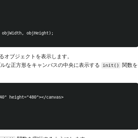
 objWidth, objHeight);

るオブジェクトを表示します。
のシンプルな正方形をキャンバスの中央に表示する
関数を
init()
40" height="480"></canvas>
