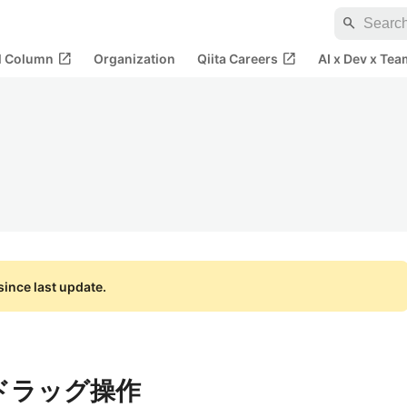
search
open_in_new
open_in_new
al Column
Organization
Qiita Careers
AI x Dev x Tea
ince last update.
 でドラッグ操作