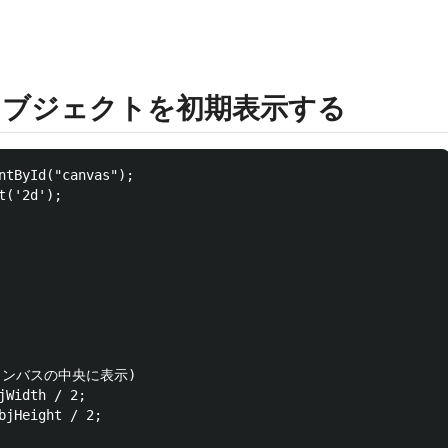
オブジェクトを初期表示する
ntById("canvas");

('2d');

ャンバスの中央に表示)

jWidth / 2;

bjHeight / 2;
