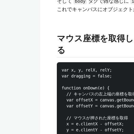
そして
タグで雑な感じに
body
これでキャンバスにオブジェクト
マウス座標を取得
る
var x, y, relX, relY;

var dragging = false;

function onDown(e) {

  // キャンバスの左上端の座標を取得
  var offsetX = canvas.getBoun
  var offsetY = canvas.getBoun
  // マウスが押された座標を取得

  x = e.clientX - offsetX;

  y = e.clientY - offsetY;
