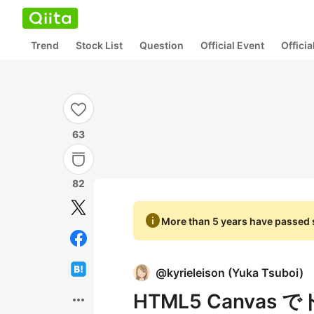
Trend
Stock List
Question
Official Event
Offici
63
82
info
More than 5 years have passed s
@
kyrieleison
(
Yuka Tsuboi
)
HTML5 Canvas
more_horiz