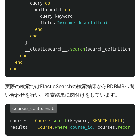
query
do
multi_match
do
query
keyword
fields
%w(name description)
end
end
}
__elasticsearch__
.
search
(
search_definition
)
end
end
end
実際の検索ではElasticSearchの検索結果からRDBMSへ問
い合わせを行い、検索結果に肉付けをしています。
courses_controller.rb
courses
=
Course
.
search
(
keyword
,
SEARCH_LIMIT
)
results
=
Course
.
where
course_id: 
courses
.
records
.
t