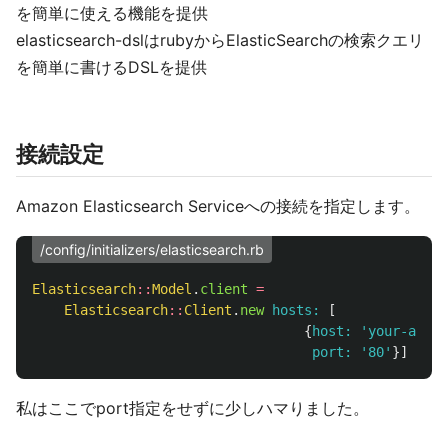
を簡単に使える機能を提供
elasticsearch-dslはrubyからElasticSearchの検索クエリ
を簡単に書けるDSLを提供
接続設定
Amazon Elasticsearch Serviceへの接続を指定します。
/config/initializers/elasticsearch.rb
Elasticsearch
::
Model
.
client
=
Elasticsearch
::
Client
.
new
hosts: 
[
{
host: 
'your-aws-e
port: 
'80'
}]
私はここでport指定をせずに少しハマりました。