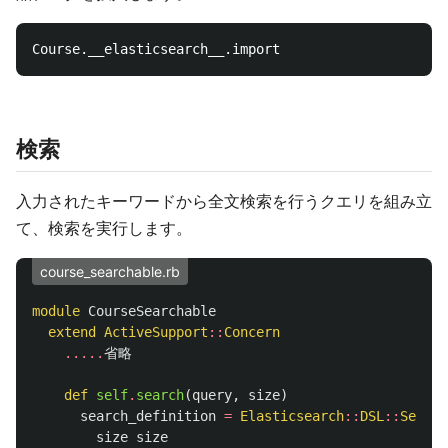
検索
入力されたキーワードから全文検索を行うクエリを組み立
て、検索を実行します。
course_searchable.rb
module
CourseSearchable
extend
ActiveSupport
::
Concern
.....
省略
def
self
.
search
(
query
,
size
)
search_definition
=
Elasticsearch
::
DSL
::
Search
size
size