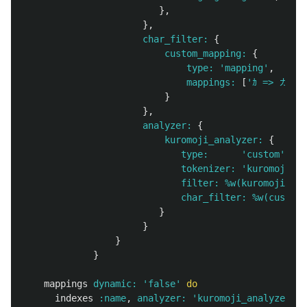
},
},
char_filter: 
{
custom_mapping: 
{
type: 
'mapping'
,
mappings: 
[
'ｶ => カ'
,
}
},
analyzer: 
{
kuromoji_analyzer: 
{
type:      
'custom'
,
tokenizer: 
'kuromoji_to
filter: 
%w(kuromoji_bas
char_filter: 
%w(custom_
}
}
}
}
mappings
dynamic: 
'false'
do
indexes
:name
,
analyzer: 
'kuromoji_analyzer'
,