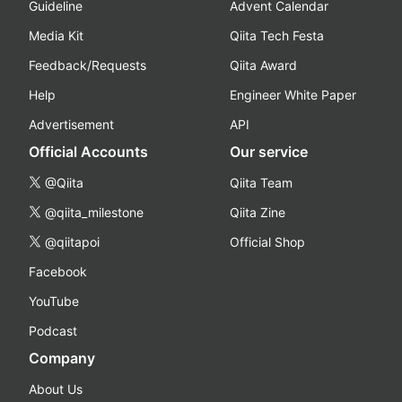
Guideline
Advent Calendar
Media Kit
Qiita Tech Festa
Feedback/Requests
Qiita Award
Help
Engineer White Paper
Advertisement
API
Official Accounts
Our service
@Qiita
Qiita Team
@qiita_milestone
Qiita Zine
@qiitapoi
Official Shop
Facebook
YouTube
Podcast
Company
About Us