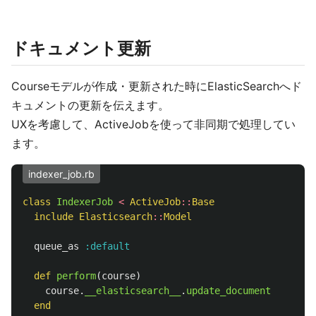
ドキュメント更新
Courseモデルが作成・更新された時にElasticSearchへド
キュメントの更新を伝えます。
UXを考慮して、ActiveJobを使って非同期で処理してい
ます。
indexer_job.rb
class
IndexerJob
<
ActiveJob
::
Base
include
Elasticsearch
::
Model
queue_as
:default
def
perform
(
course
)
course
.
__elasticsearch__
.
update_document
end