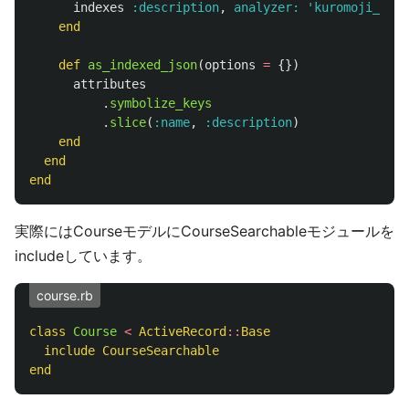
indexes
:description
,
analyzer: 
'kuromoji_anal
end
def
as_indexed_json
(
options
=
{})
attributes
.
symbolize_keys
.
slice
(
:name
,
:description
)
end
end
end
実際にはCourseモデルにCourseSearchableモジュールを
includeしています。
course.rb
class
Course
<
ActiveRecord
::
Base
include
CourseSearchable
end