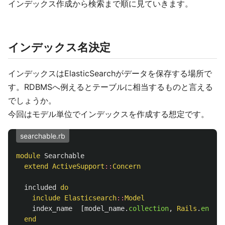
インデックス作成から検索まで順に見ていきます。
インデックス名決定
インデックスはElasticSearchがデータを保存する場所で
す。RDBMSへ例えるとテーブルに相当するものと言える
でしょうか。
今回はモデル単位でインデックスを作成する想定です。
searchable.rb
module
Searchable
extend
ActiveSupport
::
Concern
included
do
include
Elasticsearch
::
Model
index_name
[
model_name
.
collection
,
Rails
.
env
].
j
end