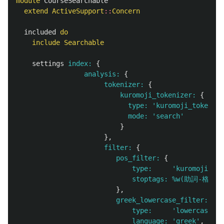
module
CourseSearchable
extend
ActiveSupport
::
Concern
included
do
include
Searchable
settings
index: 
{
analysis: 
{
tokenizer: 
{
kuromoji_tokenizer: 
{
type: 
'kuromoji_tokenize
mode: 
'search'
}
},
filter: 
{
pos_filter: 
{
type:     
'kuromoji_par
stoptags: 
%w(助詞-格助
},
greek_lowercase_filter: 
{
type:     
'lowercase'
,
language: 
'greek'
,