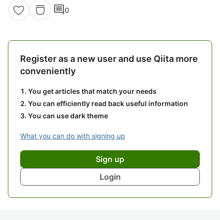
comment
0
Register as a new user and use Qiita more
conveniently
You get articles that match your needs
You can efficiently read back useful information
You can use dark theme
What you can do with signing up
Sign up
Login