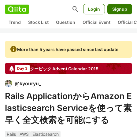
search
Login
Signup
Trend
Stock List
Question
Official Event
Official
info
More than 5 years have passed since last update.
クービック
Advent Calendar
2015
Day 3
@
kyouryu_
Rails ApplicationからAmazon E
lasticsearch Serviceを使って素
早く全文検索を可能にする
Rails
AWS
Elasticsearch