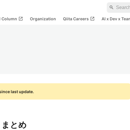
search
open_in_new
open_in_new
al Column
Organization
Qiita Careers
AI x Dev x Tea
ince last update.
 まとめ