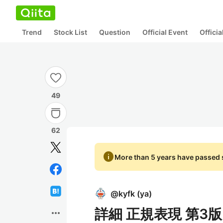
Trend
Stock List
Question
Official Event
Offici
49
62
info
More than 5 years have passed s
@
kyfk
(
ya
)
詳細 正規表現 第3版
more_horiz