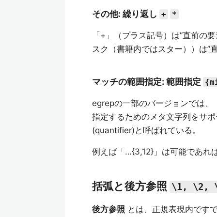
その他: 繰り返し
+
*
「+」（プラス記号）は”直前の
スク（書籍内ではスター））は”
マッチの範囲指定: 範囲指定
{m
egrepの一部のバージョンでは、
指定するためのメタ文字列をサポ
(quantifier)と呼ばれている。
例えば「…{3,12}」は可能であ
括弧と後方参照
\1, \2, 
後方参照
とは、正規表現内ですで