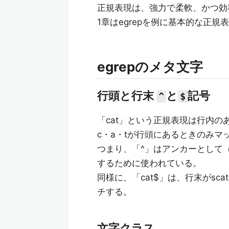
正規表現は、強力で柔軟、かつ効
1章はegrepを例に基本的な正
egrepのメタ文字
行頭と行末
と
記号
^
$
「cat」という正規表現は行内のあ
c・a・tが行頭にあるときのみマ
つまり、「^」はアンカーとして
するために使われている。
同様に、「cat$」は、行末がs
チする。
文字クラス