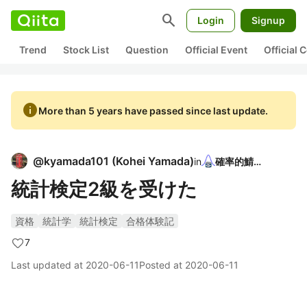
search
Login
Signup
Trend
Stock List
Question
Official Event
Official
info
More than 5 years have passed since last update.
@
kyamada101
(
Kohei Yamada
)
in
確率的鯖缶
統計検定2級を受けた
資格
統計学
統計検定
合格体験記
7
Last updated at
2020-06-11
Posted at
2020-06-11