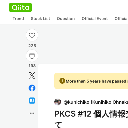
Trend
Stock List
Question
Official Event
Offici
225
193
info
More than 5 years have passed s
@
kunichiko
(
Kunihiko Ohnak
PKCS #12 個
more_horiz
て