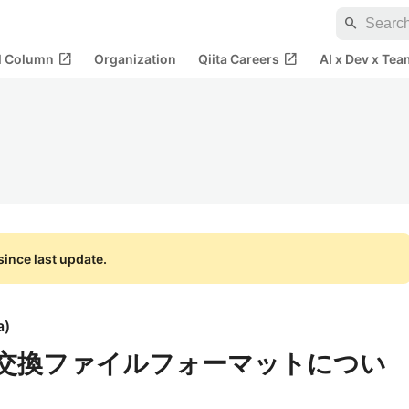
search
open_in_new
open_in_new
al Column
Organization
Qiita Careers
AI x Dev x Tea
ince last update.
a
)
人情報交換ファイルフォーマットについ