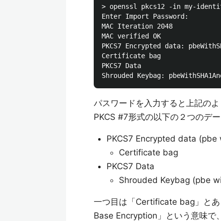
> openssl pkcs12 -in my-identi
Enter Import Password:

MAC Iteration 2048

MAC verified OK

PKCS7 Encrypted data: pbeWithS
Certificate bag

PKCS7 Data

パスワードを入力すると上記のよ
PKCS #7形式の以下の２つの
PKCS7 Encrypted data (pbe w
Certificate bag
PKCS7 Data
Shrouded Keybag (pbe wit
一つ目は「Certificate ba
Base Encryption」とい