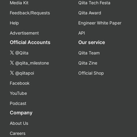
Media Kit
Qiita Tech Festa
Feedback/Requests
Qiita Award
Help
Engineer White Paper
Advertisement
API
Official Accounts
Our service
@Qiita
Qiita Team
@qiita_milestone
Qiita Zine
@qiitapoi
Official Shop
Facebook
YouTube
Podcast
Company
About Us
Careers