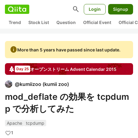
search
Login
Signup
Trend
Stock List
Question
Official Event
Official
info
More than 5 years have passed since last update.
オープンストリーム
Advent Calendar
2015
Day 25
@
kumiizoo
(
kumii zoo
)
mod_deflate の効果を tcpdum
p で分析してみた
Apache
tcpdump
1