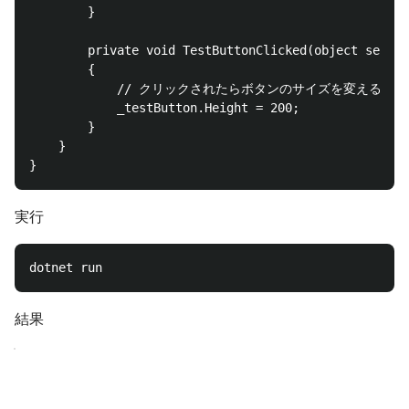
        }

        private void TestButtonClicked(object sender
        {

            // クリックされたらボタンのサイズを変える

            _testButton.Height = 200;

        }

    }

実行
結果