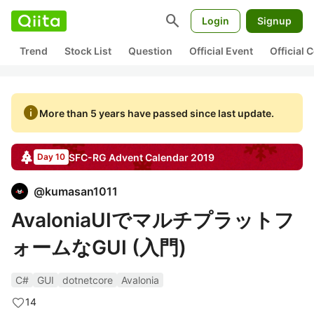
search
Login
Signup
Trend
Stock List
Question
Official Event
Official
info
More than 5 years have passed since last update.
SFC-RG
Advent Calendar
2019
Day 10
@
kumasan1011
AvaloniaUIでマルチプラットフ
ォームなGUI (入門)
C#
GUI
dotnetcore
Avalonia
14