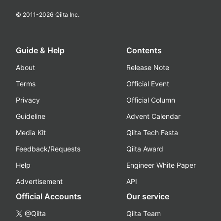
© 2011-
2026
Qiita Inc.
Guide & Help
Contents
About
Release Note
Terms
Official Event
Privacy
Official Column
Guideline
Advent Calendar
Media Kit
Qiita Tech Festa
Feedback/Requests
Qiita Award
Help
Engineer White Paper
Advertisement
API
Official Accounts
Our service
@Qiita
Qiita Team