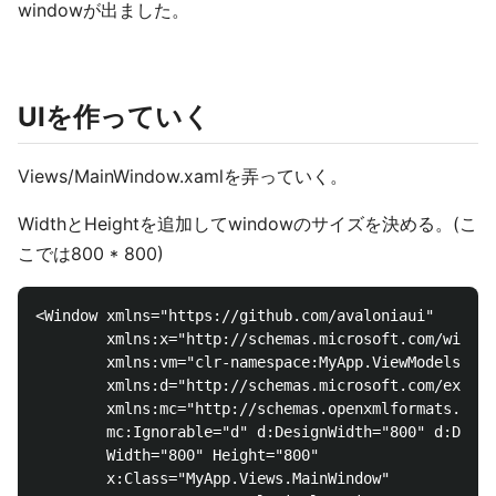
windowが出ました。
UIを作っていく
Views/MainWindow.xamlを弄っていく。
WidthとHeightを追加してwindowのサイズを決める。(こ
こでは800 * 800)
<Window xmlns="https://github.com/avaloniaui"

        xmlns:x="http://schemas.microsoft.com/winfx/
        xmlns:vm="clr-namespace:MyApp.ViewModels;ass
        xmlns:d="http://schemas.microsoft.com/expres
        xmlns:mc="http://schemas.openxmlformats.org/
        mc:Ignorable="d" d:DesignWidth="800" d:Desig
        Width="800" Height="800"

        x:Class="MyApp.Views.MainWindow"
