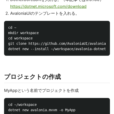
https://dotnet.microsoft.com/download
AvaloniaUIのテンプレートを入れる。
cd ~

mkdir workspace

cd workspace

git clone https://github.com/AvaloniaUI/avalonia-dot
プロジェクトの作成
MyAppという名前でプロジェクトを作成
cd ~/workspace

dotnet new avalonia.mvvm -o MyApp
