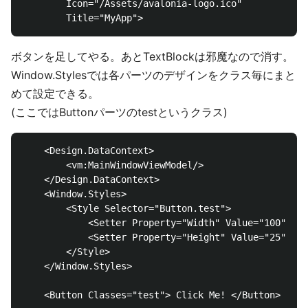
        Icon="/Assets/avalonia-logo.ico"

ボタンを足してやる。あとTextBlockは邪魔なので消す。
Window.Stylesでは各パーツのデザインをクラス毎にまと
めて設定できる。
(ここではButtonパーツのtestというクラス)
    <Design.DataContext>

        <vm:MainWindowViewModel/>

    </Design.DataContext>

    <Window.Styles>

        <Style Selector="Button.test">

            <Setter Property="Width" Value="100" />

            <Setter Property="Height" Value="25" />

        </Style>

    </Window.Styles>

    <Button Classes="test"> Click Me! </Button>
