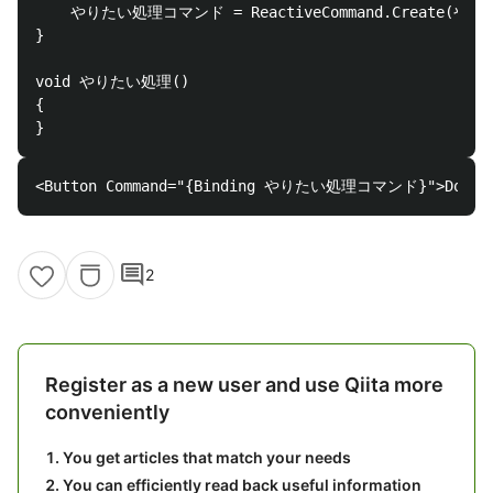
    やりたい処理コマンド = ReactiveCommand.Create(やり
}

void やりたい処理()

{

comment
2
Register as a new user and use Qiita more
conveniently
You get articles that match your needs
You can efficiently read back useful information