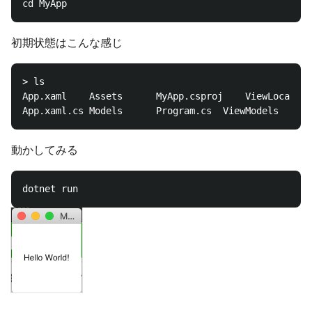
初期状態はこんな感じ
> ls

App.xaml	Assets		MyApp.csproj	ViewLocator.cs	Views

動かしてみる