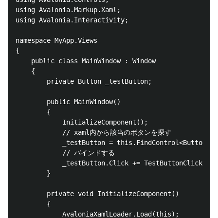
using Avalonia.Markup.Xaml;

using Avalonia.Interactivity;

namespace MyApp.Views

{

    public class MainWindow : Window

    {

        private Button _testButton;

        public MainWindow()

        {

            InitializeComponent();

            // xaml内から該当のボタンを探す

            _testButton = this.FindControl<Button>("
            // バインドする

            _testButton.Click += TestButtonClicked;

        }

        private void InitializeComponent()

        {

            AvaloniaXamlLoader.Load(this);
