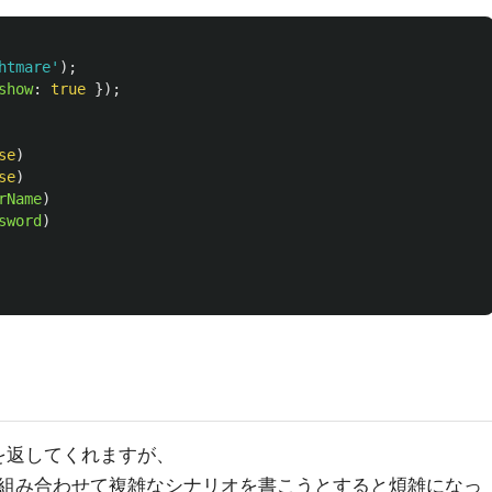
htmare
'
);
show
:
true
});
se
)
se
)
rName
)
sword
)
を返してくれますが、
組み合わせて複雑なシナリオを書こうとすると煩雑になっ