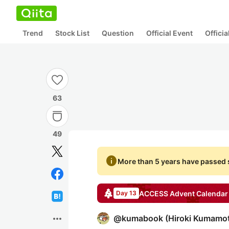
Trend
Stock List
Question
Official Event
Offici
63
49
info
More than 5 years have passed s
ACCESS
Advent Calendar
Day 13
more_horiz
@
kumabook
(
Hiroki Kumamo