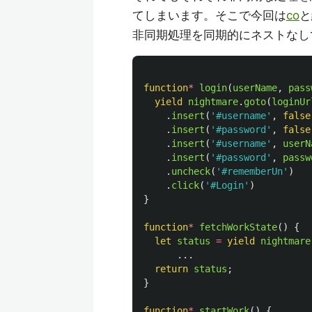
てしまいます。そこで今回は
co
と
非同期処理を同期的にネストなし
function
*
login
(
userName
,
pass
yield
nightmare
.
goto
(
loginUr
.
insert
(
'
#username
'
,
false
.
insert
(
'
#password
'
,
false
.
insert
(
'
#username
'
,
userN
.
insert
(
'
#password
'
,
passw
.
uncheck
(
'
#rememberUn
'
)
.
click
(
'
#Login
'
)
}
function
*
fetchWorkState
()
{
let
status
=
yield
nightmare
...
return
status
;
}
function
*
startWork
()
{