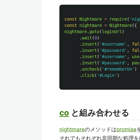
const
Nightmare
=
require
(
'
nig
const
nightmare
=
Nightmare
({
nightmare
.
goto
(
loginUrl
)
.
wait
(
0
)
.
insert
(
'
#username
'
,
fal
.
insert
(
'
#password
'
,
fal
.
insert
(
'
#username
'
,
use
.
insert
(
'
#password
'
,
pas
.
uncheck
(
'
#rememberUn
'
)
.
click
(
'
#Login
'
)
co
と組み合わせる
nightmare
のメソッドは
promise
それでもそれぞれ非同期な処理を