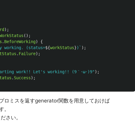
rd
);
WorkStatus
();
s
.
BeforeWorking
)
{
y working. (status=
${
workStatus
}
)`
);
tStatus
.
Failure
);
arting work!! Let's working!! (9｀･ω･)9
"
);
tatus
.
Success
);
ミスを返すgenerator関数を用意しておけば
す。
ください。