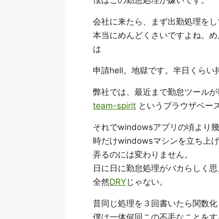
僕はこの勤怠処理が嫌いです。
会社に来たら、まず出勤処理をし
本当にめんどくさいですよね。め
は
申請hell。地獄です。半日くら
弊社では、最近まで勤怠ツールが独
team-spirit
というブラウザベー
それでwindowsアプリの頃よ
時だけwindowsマシンを立ち
弄るのには変わりません。
日に日に勤怠処理がバカらしく思
全然
DRY
じゃない。
昔同じ処理を３回書いたら関数化
僕は一体何回この不毛なことをす