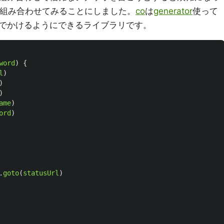
組み合わせてみることにしました。
co
は
generator
使って
でかけるようにできるライブラリです。
word
)
{
l
)
)
)
ame
)
ord
)
.
goto
(
statusUrl
)