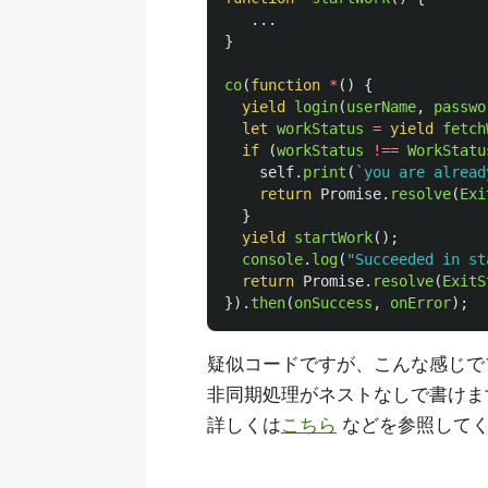
...
}
co
(
function
*
()
{
yield
login
(
userName
,
passwo
let
workStatus
=
yield
fetch
if 
(
workStatus
!==
WorkStatu
self
.
print
(
`you are alread
return
Promise
.
resolve
(
Exi
}
yield
startWork
();
console
.
log
(
"
Succeeded in st
return
Promise
.
resolve
(
ExitS
}).
then
(
onSuccess
,
onError
);
疑似コードですが、こんな感じでプロ
非同期処理がネストなしで書けま
詳しくは
こちら
などを参照して