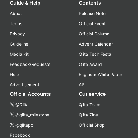
Guide & Help
Contents
About
Release Note
Terms
Official Event
Privacy
Official Column
Guideline
Advent Calendar
Media Kit
Qiita Tech Festa
Feedback/Requests
Qiita Award
Help
Engineer White Paper
Advertisement
API
Official Accounts
Our service
@Qiita
Qiita Team
@qiita_milestone
Qiita Zine
@qiitapoi
Official Shop
Facebook