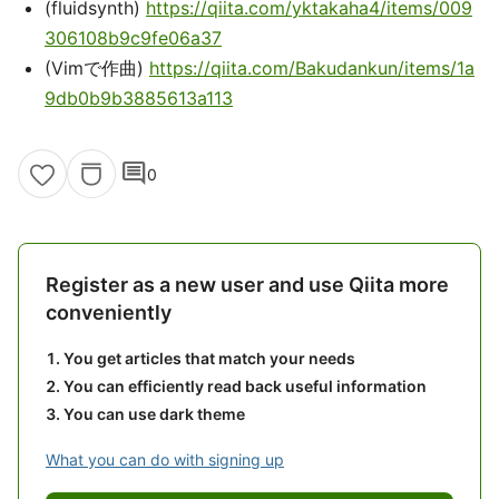
(fluidsynth)
https://qiita.com/yktakaha4/items/009
306108b9c9fe06a37
(Vimで作曲)
https://qiita.com/Bakudankun/items/1a
9db0b9b3885613a113
comment
0
Register as a new user and use Qiita more
conveniently
You get articles that match your needs
You can efficiently read back useful information
You can use dark theme
What you can do with signing up