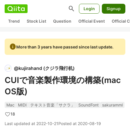
search
Login
Signup
Trend
Stock List
Question
Official Event
Official
info
More than 3 years have passed since last update.
@
kujirahand
(
クジラ飛行机
)
CUIで音楽製作環境の構築(mac
OS版)
Mac
MIDI
テキスト音楽「サクラ」
SoundFont
sakuramml
18
Last updated at
2022-10-21
Posted at
2020-08-19