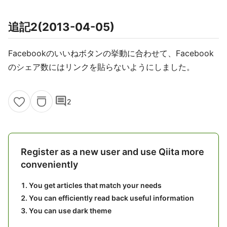
追記2(2013-04-05)
Facebookのいいねボタンの挙動に合わせて、Facebook
のシェア数にはリンクを貼らないようにしました。
comment
2
Register as a new user and use Qiita more
conveniently
You get articles that match your needs
You can efficiently read back useful information
You can use dark theme