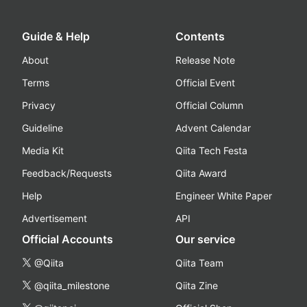
Guide & Help
Contents
About
Release Note
Terms
Official Event
Privacy
Official Column
Guideline
Advent Calendar
Media Kit
Qiita Tech Festa
Feedback/Requests
Qiita Award
Help
Engineer White Paper
Advertisement
API
Official Accounts
Our service
@Qiita
Qiita Team
@qiita_milestone
Qiita Zine