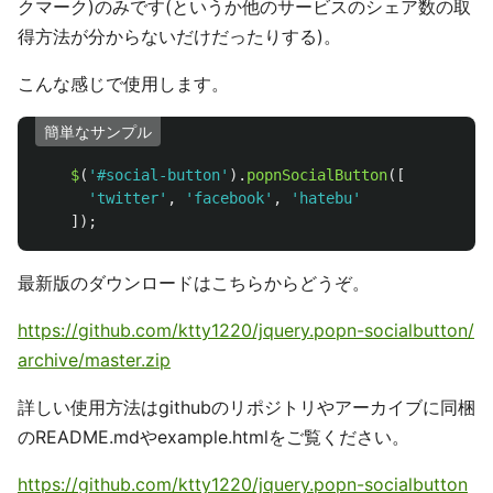
クマーク)のみです(というか他のサービスのシェア数の取
得方法が分からないだけだったりする)。
こんな感じで使用します。
簡単なサンプル
$
(
'
#social-button
'
).
popnSocialButton
([
'
twitter
'
,
'
facebook
'
,
'
hatebu
'
]);
最新版のダウンロードはこちらからどうぞ。
https://github.com/ktty1220/jquery.popn-socialbutton/
archive/master.zip
詳しい使用方法はgithubのリポジトリやアーカイブに同梱
のREADME.mdやexample.htmlをご覧ください。
https://github.com/ktty1220/jquery.popn-socialbutton