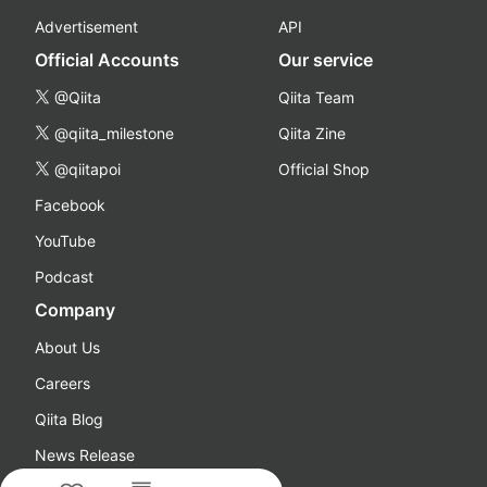
Advertisement
API
Official Accounts
Our service
@Qiita
Qiita Team
@qiita_milestone
Qiita Zine
@qiitapoi
Official Shop
Facebook
YouTube
Podcast
Company
About Us
Careers
Qiita Blog
News Release