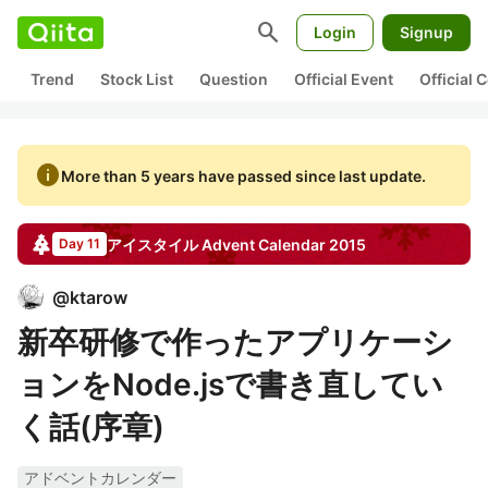
search
Login
Signup
Trend
Stock List
Question
Official Event
Official
info
More than 5 years have passed since last update.
アイスタイル
Advent Calendar
2015
Day 11
@
ktarow
新卒研修で作ったアプリケーシ
ョンをNode.jsで書き直してい
く話(序章)
アドベントカレンダー