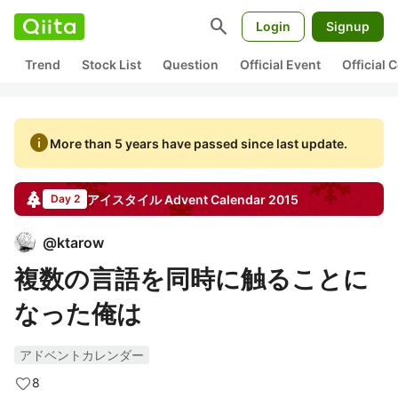
search
Login
Signup
Trend
Stock List
Question
Official Event
Official
info
More than 5 years have passed since last update.
アイスタイル
Advent Calendar
2015
Day 2
@
ktarow
複数の言語を同時に触ることに
なった俺は
アドベントカレンダー
8