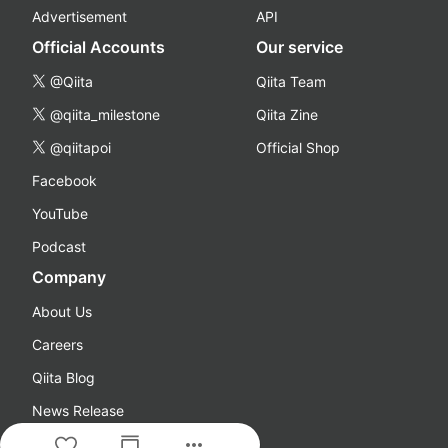
Advertisement
API
Official Accounts
Our service
@Qiita
Qiita Team
@qiita_milestone
Qiita Zine
@qiitapoi
Official Shop
Facebook
YouTube
Podcast
Company
About Us
Careers
Qiita Blog
News Release
more_horiz