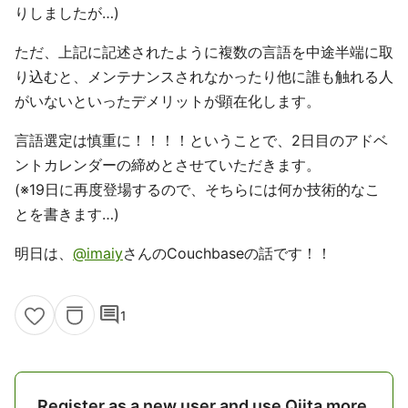
りしましたが…)
ただ、上記に記述されたように複数の言語を中途半端に取
り込むと、メンテナンスされなかったり他に誰も触れる人
がいないといったデメリットが顕在化します。
言語選定は慎重に！！！！ということで、2日目のアドベ
ントカレンダーの締めとさせていただきます。
(※19日に再度登場するので、そちらには何か技術的なこ
とを書きます…)
明日は、
@imaiy
さんのCouchbaseの話です！！
comment
1
Register as a new user and use Qiita more