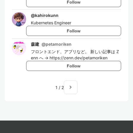
Follow
@
kahirokunn
Kubernetes Engineer
Follow
森建
@
petamoriken
フロントエンド、アプリなど。 新しい記事は Z
enn へ → https://zenn.dev/petamoriken
Follow
navigate_next
1
/
2