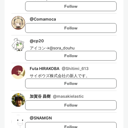
Follow
@
Comamoca
Follow
@
cp20
アイコン→@sora_douhu
Follow
Futa HIRAKOBA
@
Shitimi_613
サイボウズ株式会社の新人です。
Follow
加賀谷 昌樹
@
masakielastic
Follow
@
SNAMGN
Follow