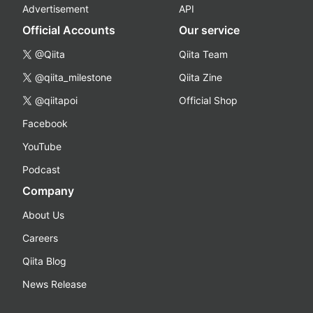
Advertisement
API
Official Accounts
Our service
@Qiita
Qiita Team
@qiita_milestone
Qiita Zine
@qiitapoi
Official Shop
Facebook
YouTube
Podcast
Company
About Us
Careers
Qiita Blog
News Release