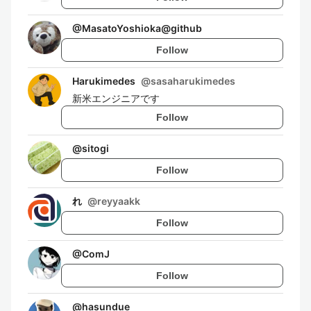
@
MasatoYoshioka@github
Follow
Harukimedes
@
sasaharukimedes
新米エンジニアです
Follow
@
sitogi
Follow
れ
@
reyyaakk
Follow
@
ComJ
Follow
@
hasundue