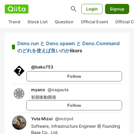
search
Login
Signup
Trend
Stock List
Question
Official Event
Official
Deno.run と Deno.spawn と Deno.Command
のどれを使えば良いのか
likers
@
baku753
Follow
myano
@
nagauta
初期衝動開発
Follow
Yuta Mizui
@
mziyut
Software, Infrastructure Engineer @ Founding
Base Co., Ltd.