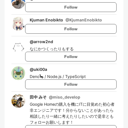
Follow
Kjuman Enobikto
@
KjumanEnobikto
Follow
@
arrow2nd
なにかつくったりもする
Follow
@
uki00a
Deno🦕 / Node.js / TypeScript
Follow
田中 みそ
@
miso_develop
Google Homeの購入を機にITに目覚めた初心者
非エンジニアです！分からないことがあったら
相談したり一緒に考えたりしたいので是非とも
フォローお願いします！