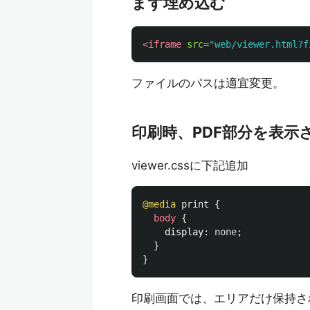
まず埋め込む
<iframe
src=
"web/viewer.html?f
ファイルのパスは適宜変更。
印刷時、PDF部分を表示
viewer.cssに下記追加
@media
print
{
body
{
display
:
none
;
}
}
印刷画面では、エリアだけ保持さ