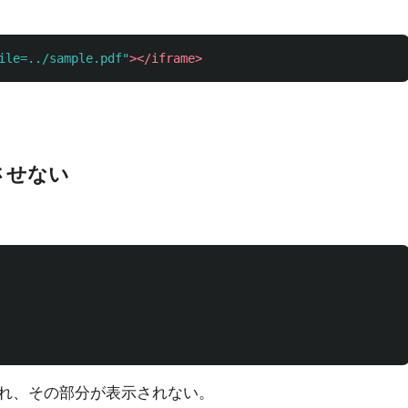
ile=../sample.pdf"
></iframe>
させない
れ、その部分が表示されない。