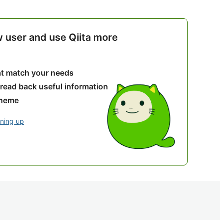
w user and use Qiita more
hat match your needs
 read back useful information
theme
gning up