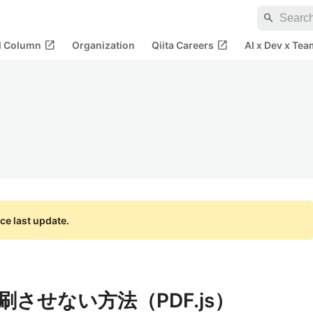
search
open_in_new
open_in_new
al Column
Organization
Qiita Careers
AI x Dev x Tea
ce last update.
刷させない方法（PDF.js）