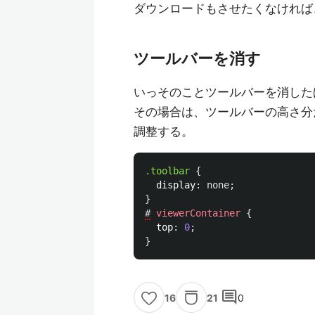
ダウンロードもさせたくなければ
ツールバーを消す
いっそのことツールバーを消した
その場合は、ツールバーの高さ分
調整する。
.toolbar
{
display
:
none
;
}
#
viewerContainer
{
top
:
0
;
}
comment
21
0
16