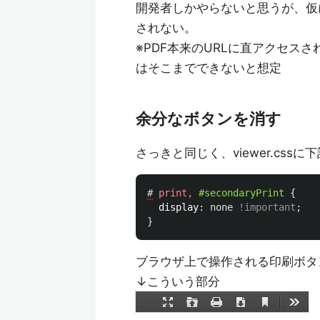
開発者しかやらないと思うが、仮
されない。
※PDF本来のURLに直アクセス
はそこまでできないと想定
余分なボタンを消す
さっきと同じく、viewer.cssに
#
print
,
#secondaryPrint
{
display
:
none
!important
;
}
ブラウザ上で操作される印刷ボタ
↓こういう部分