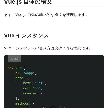
Vue.js 自体の構文
まず、Vue.js 自体の基本的な構文を整理します。
Vue インスタンス
Vue インスタンスの書き方は次のような感じです。
app.js
new
Vue
({
el
:
"
#app
"
,
data
:
{
name
:
"
Kei
"
,
age
:
"
30
"
,
counter
:
0
},
methods
:
{