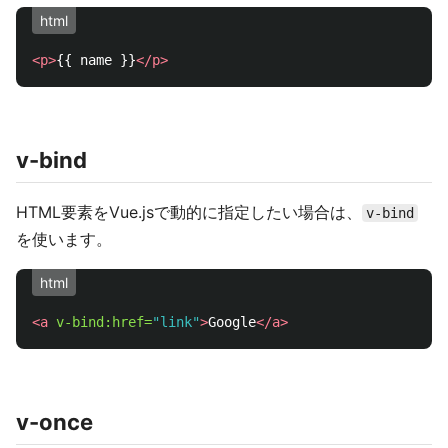
html
<p>
{{ name }}
</p>
v-bind
HTML要素をVue.jsで動的に指定したい場合は、
v-bind
を使います。
html
<a
v-bind:href=
"link"
>
Google
</a>
v-once