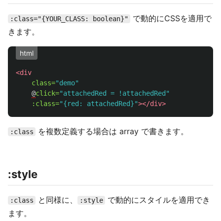
で動的にCSSを適用で
:class="{YOUR_CLASS: boolean}"
きます。
html
<div
class=
"demo"
@
click=
"attachedRed = !attachedRed"
:class=
"{red: attachedRed}"
></div>
を複数定義する場合は array で書きます。
:class
:style
と同様に、
で動的にスタイルを適用でき
:class
:style
ます。