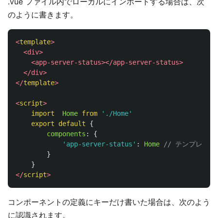
.vue ファイル内でローカルにインポートする場合は、次
のように書きます。
<
template
>
<div>
<app-server-status></app-server-status>
</div>
</
template
>
<
script
>
import
Home
from
'
./Home
'
export
default
{
components
:
{
'
app-server-status
'
:
Home
// テンプレー
}
}
</
script
>
コンポーネントの定義にキーだけ書いた場合は、次のよう
に認識されます。