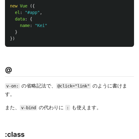
new
Vue 
({
el
:
"
#app
"
,
data
:
{
name
:
"
Kei
"
}
})
@
の省略記法で、
のように書けま
v-on:
@click="link"
す。
また、
の代わりに
も使えます。
v-bind
:
:class