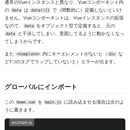
通常のVueインスタンスと異なり、Vueコンポーネント内
の
は
で（関数的に）定義しないといけ
data
data(){}
ません。Vueコンポーネントは、Vueインスタンスの拡張
なので、
をオブジェクト型で定義すると、元の
data
と干渉してしまい、意図してるように動かなくなっ
data
てしまうからです。
また
内にキーエレメントがないと（
な
<template>
div
ど1つのタグでラップしていないと）エラーが出ます。
グローバルにインポート
この
を
に読み込ませる場合は次のよ
Home.vue
main.js
うに書きます。
src/main.js