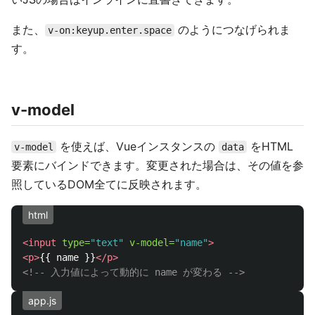
また、
のようにつなげられま
v-on:keyup.enter.space
す。
v-model
を使えば、Vueインスタンスの
をHTML
v-model
data
要素にバインドできます。変更された場合は、その値を参
照しているDOM全てに反映されます。
html
<input
type=
"text"
v-model=
"name"
>
<p>
{{ name }}
</p>
<!-- 入力値によって動的に name が変わる -->
app.js