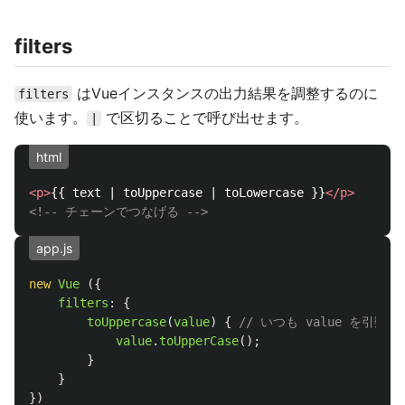
filters
はVueインスタンスの出力結果を調整するのに
filters
使います。
で区切ることで呼び出せます。
|
html
<p>
{{ text | toUppercase | toLowercase }}
</p>
<!-- チェーンでつなげる -->
app.js
new
Vue 
({
filters
:
{
toUppercase
(
value
)
{
// いつも value を引数
value
.
toUpperCase
();
}
}
})