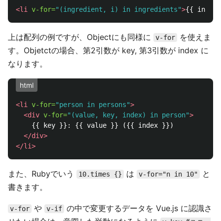
<li
v-for=
"(ingredient, i) in ingredients"
>
{{ ingred
上は配列の例ですが、Objectにも同様に
を使えま
v-for
す。Objetctの場合、第2引数が key, 第3引数が index に
なります。
html
<li
v-for=
"person in persons"
>
<div
v-for=
"(value, key, index) in person"
>
    {{ key }}: {{ value }} ({{ index }})

</div>
</li>
また、Rubyでいう
は
と
10.times {}
v-for="n in 10"
書きます。
や
の中で変更するデータを Vue.js に認識さ
v-for
v-if