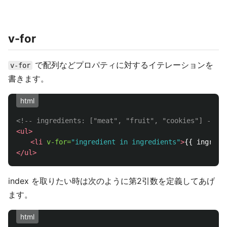
v-for
で配列などプロパティに対するイテレーションを
v-for
書きます。
html
<!-- ingredients: ["meat", "fruit", "cookies"] -->
<ul>
<li
v-for=
"ingredient in ingredients"
>
{{ ingredi
</ul>
index を取りたい時は次のように第2引数を定義してあげ
ます。
html