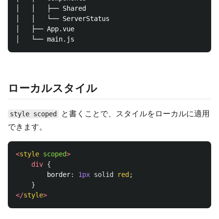
│   │   ├── Shared

│   │   └── ServerStatus 

│   ├── App.vue

ローカルスタイル
と書くことで、スタイルをローカルに適用
style scoped
できます。
<
style
scoped
>
div
{
border
:
1px
solid
red
;
}
</
style
>