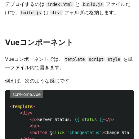
デプロイするのは
と
ファイルだ
index.html
build.js
けで、
は
フォルダに格納します。
build.js
dist
Vueコンポーネント
Vueコンポーネントでは、
を単
template
script
style
一ファイル内で書きます。
例えば、次のような感じです。
scr/Home.vue
<
template
>
<div>
<p>
Server Status: 
{{
status
}}
</p>
<hr>
<button
@
click=
"changeStatus"
>
Change Status
<