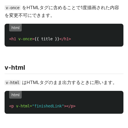
をHTMLタグに含めることで1度描画された内容
v-once
を変更不可にできます。
html
<h1
v-once
>
{{ title }}
</h1>
v-html
はHTMLタグのまま出力するときに用います。
v-html
html
<p
v-html=
"finishedLink"
></p>