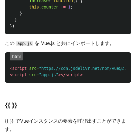
increase
:
function
()
{
this
.
counter
+=
1
;
}
}
})
この
を Vue.js と共にインポートします。
app.js
html
<script 
src=
"https://cdn.jsdelivr.net/npm/vue@2.6.10
<script 
src=
"app.js"
></script>
{{ }}
{{ }} でVueインスタンスの要素を呼び出すことができま
す。