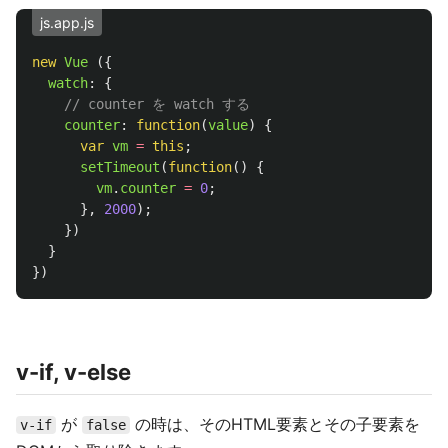
js.app.js
new
Vue 
({
watch
:
{
// counter を watch する
counter
:
function
(
value
)
{
var
vm
=
this
;
setTimeout
(
function
()
{
vm
.
counter
=
0
;
},
2000
);
})
}
})
v-if, v-else
が
の時は、そのHTML要素とその子要素を
v-if
false