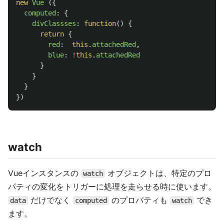
new
Vue 
({
computed
:
{
divClassses
:
function
()
{
return
{
red
:
this
.
attachedRed
,
blue
:
!
this
.
attachedRed
}
}
}
})
watch
Vueインスタンスの
オブジェクトは、特定のプロ
watch
パティの変化をトリガーに処理を走らせる時に使います。
だけでなく
のプロパティも
でき
data
computed
watch
ます。