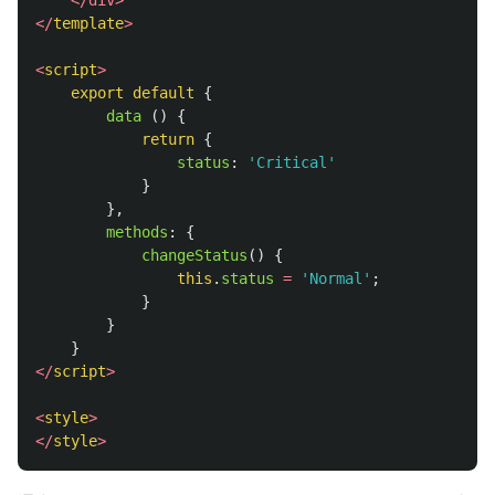
</div>
</
template
>
<
script
>
export
default
{
data 
()
{
return
{
status
:
'
Critical
'
}
},
methods
:
{
changeStatus
()
{
this
.
status
=
'
Normal
'
;
}
}
}
</
script
>
<
style
>
</
style
>