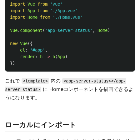
import
Vue
from
'
vue
'
import
App
from
'
./App.vue
'
import
Home
from
'
./Home.vue
'
Vue
.
component
(
'
app-server-status
'
,
Home
)
new
Vue
({
el
:
'
#app
'
,
render
:
h
=>
h
(
App
)
})
これで
内の
<template>
<app-server-status></app-
に Homeコンポーネントを描画できるよ
server-status>
うになります。
ローカルにインポート