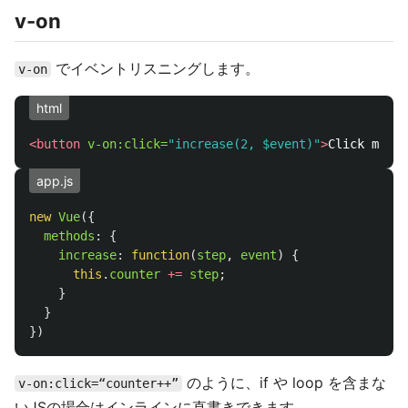
v-on
でイベントリスニングします。
v-on
html
<button
v-on:click=
"increase(2, $event)"
>
Click me
</b
app.js
new
Vue
({
methods
:
{
increase
:
function
(
step
,
event
)
{
this
.
counter
+=
step
;
}
}
})
のように、if や loop を含まな
v-on:click=“counter++”
いJSの場合はインラインに直書きできます。