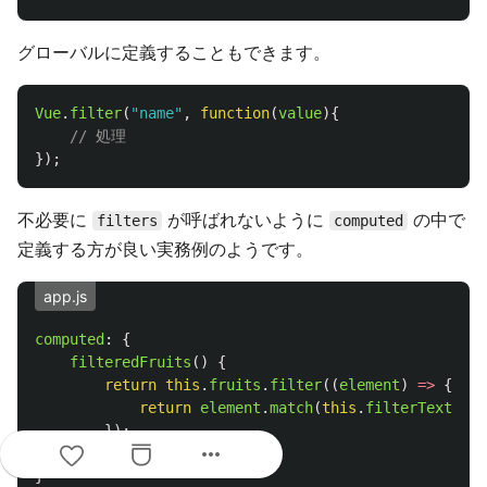
グローバルに定義することもできます。
Vue
.
filter
(
"
name
"
,
function
(
value
){
// 処理
});
不必要に
が呼ばれないように
の中で
filters
computed
定義する方が良い実務例のようです。
app.js
computed
:
{
filteredFruits
()
{
return
this
.
fruits
.
filter
((
element
)
=>
{
return
element
.
match
(
this
.
filterText
);
});
more_horiz
}
}