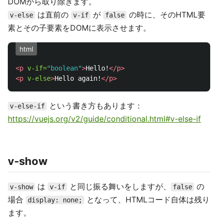
DOMから取り除きます。
は直前の
が
の時に、そのHTML要
v-else
v-if
false
素とその子要素をDOMに表示させます。
html
<p
v-if=
"boolean"
>
Hello!
</p>
<p
v-else
>
Hello again!
</p>
という書き方もあります：
v-else-if
https://vuejs.org/v2/guide/conditional.html#v-else-if
v-show
は
と同じ振る舞いをしますが、
の
v-show
v-if
false
場合
となって、HTMLコード自体は残り
display: none;
ます。