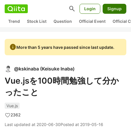
search
Login
Signup
Trend
Stock List
Question
Official Event
Official
info
More than 5 years have passed since last update.
@
kskinaba
(
Keisuke Inaba
)
Vue.jsを100時間勉強して分か
ったこと
Vue.js
2362
Last updated at
2020-06-30
Posted at
2019-05-16