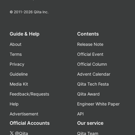
© 2011-
2026
Qiita Inc.
Guide & Help
Contents
About
Release Note
Terms
Official Event
Privacy
Official Column
Guideline
Advent Calendar
Media Kit
Qiita Tech Festa
Feedback/Requests
Qiita Award
Help
Engineer White Paper
Advertisement
API
Official Accounts
Our service
@Qiita
Qiita Team