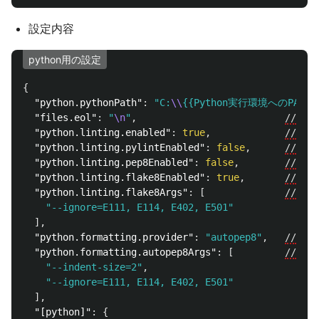
設定内容
python用の設定
{
"python.pythonPath"
:
"C:
\\
{{Python実行環境へのPATH}
"files.eol"
:
"
\n
"
,
//
改
"python.linting.enabled"
:
true
,
//
文
"python.linting.pylintEnabled"
:
false
,
//
pyl
"python.linting.pep8Enabled"
:
false
,
//
pep
"python.linting.flake8Enabled"
:
true
,
//
文法
"python.linting.flake8Args"
:
[
//
fla
"--ignore=E111, E114, E402, E501"
],
"python.formatting.provider"
:
"autopep8"
,
//
自
"python.formatting.autopep8Args"
:
[
//
aut
"--indent-size=2"
,
"--ignore=E111, E114, E402, E501"
],
"[python]"
:
{