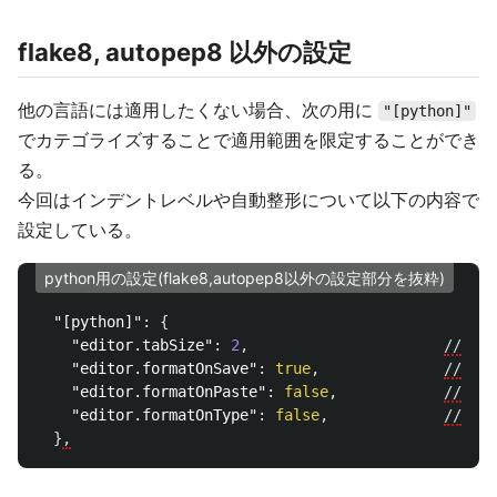
flake8, autopep8 以外の設定
他の言語には適用したくない場合、次の用に
"[python]"
でカテゴライズすることで適用範囲を限定することができ
る。
今回はインデントレベルや自動整形について以下の内容で
設定している。
python用の設定(flake8,autopep8以外の設定部分を抜粋)
"[python]"
:
{
"editor.tabSize"
:
2
,
//
イ
"editor.formatOnSave"
:
true
,
//
保
"editor.formatOnPaste"
:
false
,
//
ペ
"editor.formatOnType"
:
false
,
//
入
}
,