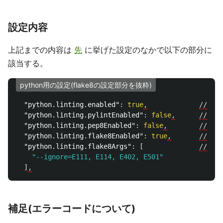
設定内容
上記までの内容は
先
に挙げた設定のなかで以下の部分に
該当する。
python用の設定(flake8の設定部分を抜粋)
"python.linting.enabled"
:
true
,
//
文
"python.linting.pylintEnabled"
:
false
,
//
pyl
"python.linting.pep8Enabled"
:
false
,
//
pep
"python.linting.flake8Enabled"
:
true
,
//
文法
"python.linting.flake8Args"
:
[
//
fla
"--ignore=E111, E114, E402, E501"
]
,
補足(エラーコードについて)