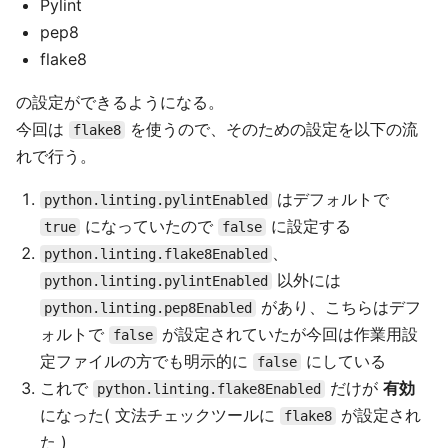
Pylint
pep8
flake8
の設定ができるようになる。
今回は
を使うので、そのための設定を以下の流
flake8
れで行う。
はデフォルトで
python.linting.pylintEnabled
になっていたので
に設定する
true
false
、
python.linting.flake8Enabled
以外には
python.linting.pylintEnabled
があり、こちらはデフ
python.linting.pep8Enabled
ォルトで
が設定されていたが今回は作業用設
false
定ファイルの方でも明示的に
にしている
false
これで
だけが
有効
python.linting.flake8Enabled
になった( 文法チェックツールに
が設定され
flake8
た )