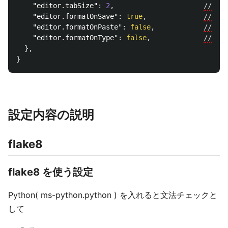
"editor.tabSize"
:
2
,
//
イ
"editor.formatOnSave"
:
true
,
//
保
"editor.formatOnPaste"
:
false
,
//
ペ
"editor.formatOnType"
:
false
,
//
入
},
}
設定内容の説明
flake8
flake8 を使う設定
Python( ms-python.python ) を入れると文法チェックと
して