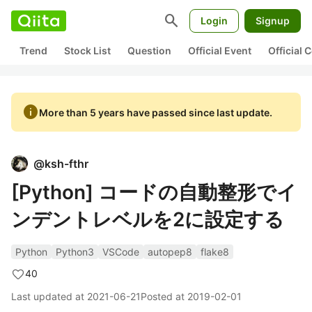
search
Login
Signup
Trend
Stock List
Question
Official Event
Official
info
More than 5 years have passed since last update.
@
ksh-fthr
[Python] コードの自動整形でイ
ンデントレベルを2に設定する
Python
Python3
VSCode
autopep8
flake8
40
Last updated at
2021-06-21
Posted at
2019-02-01