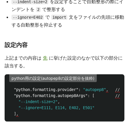
を設定することで自動整形の際にイ
--indent-size=2
ンデントを
で整形する
2
で
文をファイルの先頭に移動
--ignore=E402
import
する自動整形を抑止する
設定内容
上記までの内容は
先
に挙げた設定のなかで以下の部分に
該当する。
python用の設定(autopep8の設定部分を抜粋)
"python.formatting.provider"
:
"autopep8"
,
//
自
"python.formatting.autopep8Args"
:
[
//
aut
"--indent-size=2"
,
"--ignore=E111, E114, E402, E501"
]
,