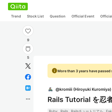
Trend
Stock List
Question
Official Event
Offici
9
5
info
More than 3 years have passed s
@
kromiii
(
Hiroyuki Kuromiya
)
Rails Tutorial
more_horiz
Ruby
Rails
Railsチュートリアル
Fak