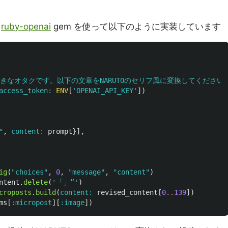
は
ruby-openai
gem を使って以下のように実装しています
大好きなオタクです。以下の文章をNARUTOのセリフ風に変換してください
access_token: 
ENV
[
'OPENAI_API_KEY'
])
"
,
content: 
prompt
}],
ig
(
"choices"
,
0
,
"message"
,
"content"
)
ntent
.
delete
(
'「」”'
)
croposts
.
build
(
content: 
revised_content
[
0
..
139
])
ms
[
:micropost
][
:image
])