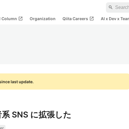
search
open_in_new
open_in_new
al Column
Organization
Qiita Careers
AI x Dev x Tea
ince last update.
 を忍者系 SNS に拡張した
er