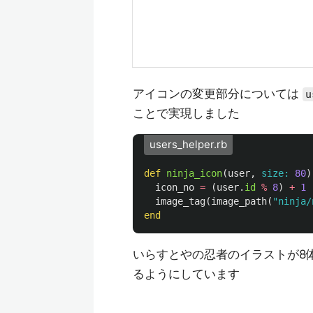
アイコンの変更部分については
u
ことで実現しました
users_helper.rb
def
ninja_icon
(
user
,
size: 
80
)
icon_no
=
(
user
.
id
%
8
)
+
1
image_tag
(
image_path
(
"ninja/
end
いらすとやの忍者のイラストが8
るようにしています