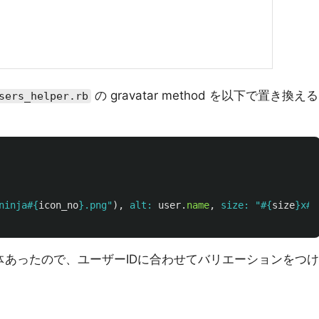
の gravatar method を以下で置き換える
sers_helper.rb
ninja
#{
icon_no
}
.png"
),
alt: 
user
.
name
,
size: 
"
#{
size
}
x
#{
体あったので、ユーザーIDに合わせてバリエーションをつけ