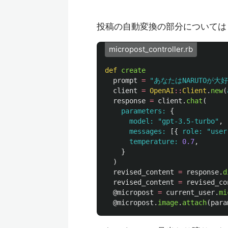
投稿の自動変換の部分について
micropost_controller.rb
def
create
prompt
=
"あなたはNARUTOが
client
=
OpenAI
::
Client
.
new
(
response
=
client
.
chat
(
parameters: 
{
model: 
"gpt-3.5-turbo"
,
messages: 
[{
role: 
"user
temperature: 
0.7
,
}
)
revised_content
=
response
.
d
revised_content
=
revised_co
@micropost
=
current_user
.
mi
@micropost
.
image
.
attach
(
para