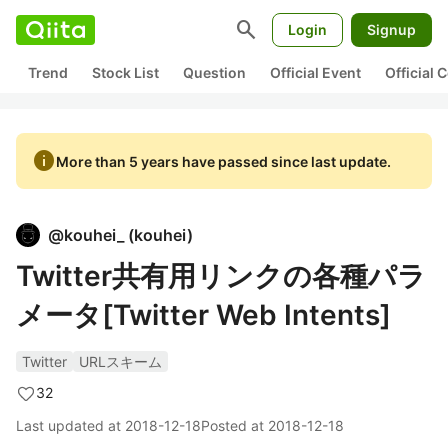
search
Login
Signup
Trend
Stock List
Question
Official Event
Official
info
More than 5 years have passed since last update.
@
kouhei_
(
kouhei
)
Twitter共有用リンクの各種パラ
メータ[Twitter Web Intents]
Twitter
URLスキーム
32
Last updated at
2018-12-18
Posted at
2018-12-18