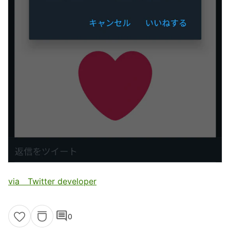
via Twitter developer
comment
0