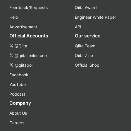
Feedback/Requests
Qiita Award
Help
Engineer White Paper
Advertisement
API
Official Accounts
Our service
@Qiita
Qiita Team
@qiita_milestone
Qiita Zine
@qiitapoi
Official Shop
Facebook
YouTube
Podcast
Company
About Us
Careers