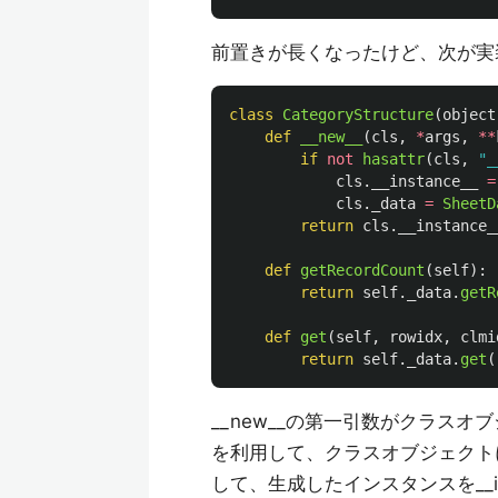
前置きが長くなったけど、次が実
class
CategoryStructure
(
object
def
__new__
(
cls
,
*
args
,
**
if
not
hasattr
(
cls
,
"
_
cls
.
__instance__
=
cls
.
_data
=
SheetD
return
cls
.
__instance_
def
getRecordCount
(
self
):
return
self
.
_data
.
getR
def
get
(
self
,
rowidx
,
clmi
return
self
.
_data
.
get
(
__new__の第一引数がクラス
を利用して、クラスオブジェクトに_
して、生成したインスタンスを__in