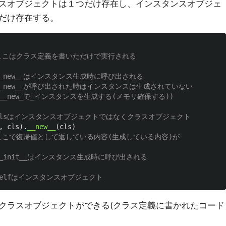
スオブジェクトは１つだけ存在し、インスタンスオブジェ
だけ存在する。
,
cls
).
__new__
(
cls
)
クラスオブジェクトができる(クラス定義に書かれたコード