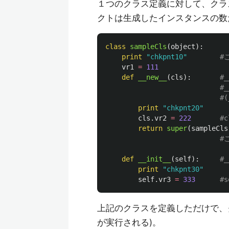
１つのクラス定義に対して、クラ
クトは生成したインスタンスの数
class
sampleCls
(
object
):
print
"
chkpnt10
"
vr1
=
111
def
__new__
(
cls
):
print
"
chkpnt20
"
cls
.
vr2
=
222
return
super
(
sampleCls
def
__init__
(
self
):
print
"
chkpnt30
"
self
.
vr3
=
333
上記のクラスを定義しただけで、
が実行される)。