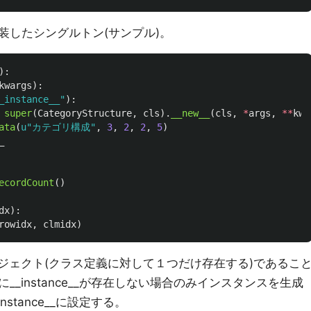
装したシングルトン(サンプル)。
):
kwargs
):
_instance__
"
):
super
(
CategoryStructure
,
cls
).
__new__
(
cls
,
*
args
,
**
kwa
ata
(
u
"
カテゴリ構成
"
,
3
,
2
,
2
,
5
)
_
ecordCount
()
dx
):
rowidx
,
clmidx
)
オブジェクト(クラス定義に対して１つだけ存在する)であるこ
_instance__が存在しない場合のみインスタンスを生成
stance__に設定する。