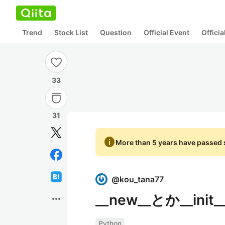
Trend
Stock List
Question
Official Event
Offici
33
31
info
More than 5 years have passed s
@
kou_tana77
__new__とか__in
more_horiz
Python