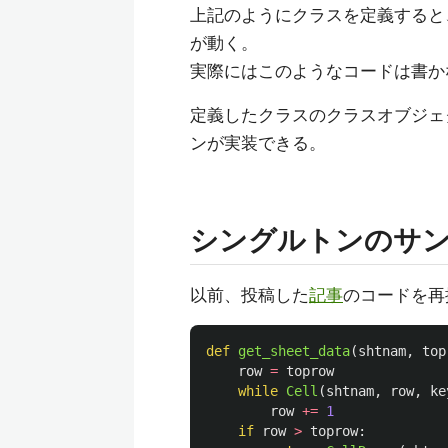
上記のようにクラスを定義すると
が動く。
実際にはこのようなコードは書か
定義したクラスのクラスオブジェ
ンが実装できる。
シングルトンのサ
以前、投稿した
記事
のコードを再
def
get_sheet_data
(
shtnam
,
top
row
=
toprow
while
Cell
(
shtnam
,
row
,
ke
row
+=
1
if
row
>
toprow
: