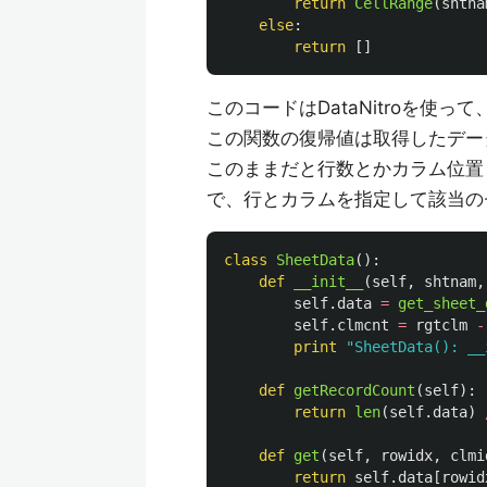
return
CellRange
(
shtna
else
:
return
[]
このコードはDataNitroを使っ
この関数の復帰値は取得したデー
このままだと行数とかカラム位置
で、行とカラムを指定して該当の
class
SheetData
():
def
__init__
(
self
,
shtnam
,
self
.
data
=
get_sheet_
self
.
clmcnt
=
rgtclm
-
print
"
SheetData(): __
def
getRecordCount
(
self
):
return
len
(
self
.
data
)
def
get
(
self
,
rowidx
,
clmi
return
self
.
data
[
rowid