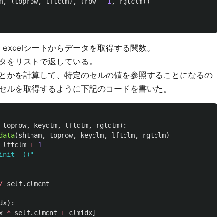
m
,
(
toprow
,
lftclm
),
(
row
-
1
,
rgtclm
))
て、excelシートからデータを取得する関数。
タをリストで返している。
とかを計算して、特定のセルの値を参照することになるの
セルを取得するように下記のコードを書いた。
toprow
,
keyclm
,
lftclm
,
rgtclm
):
data
(
shtnam
,
toprow
,
keyclm
,
lftclm
,
rgtclm
)
lftclm
+
1
init__()
"
/
self
.
clmcnt
dx
):
x
*
self
.
clmcnt
+
clmidx
]