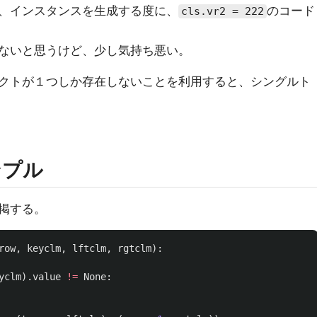
、インスタンスを生成する度に、
のコード
cls.vr2 = 222
ないと思うけど、少し気持ち悪い。
クトが１つしか存在しないことを利用すると、シングルト
ンプル
掲する。
row
,
keyclm
,
lftclm
,
rgtclm
):
yclm
).
value
!=
None
: