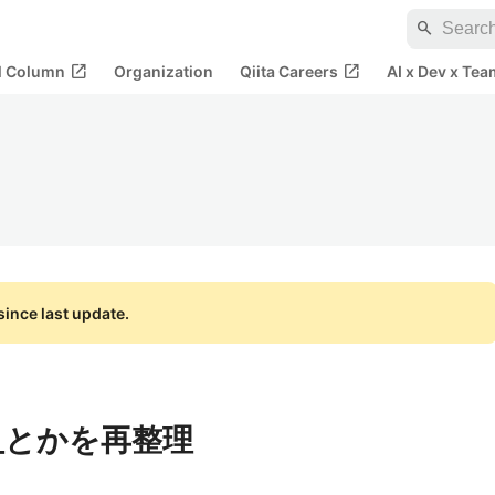
search
open_in_new
open_in_new
al Column
Organization
Qiita Careers
AI x Dev x Tea
ince last update.
it__とかを再整理