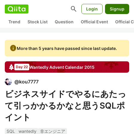
search
Login
Signup
Trend
Stock List
Question
Official Event
Official
info
More than 5 years have passed since last update.
Wantedly
Advent Calendar
2015
Day 22
@
kou7777
ビジネスサイドでやるにあたっ
て引っかかるかなと思うSQLポ
イント
SQL
wantedly
非エンジニア