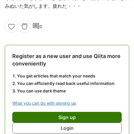
みぬいた気がします。疲れた・・・
comment
0
Register as a new user and use Qiita more
conveniently
You get articles that match your needs
You can efficiently read back useful information
You can use dark theme
What you can do with signing up
Sign up
Login