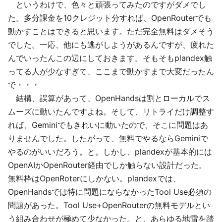
というわけで、色々と頑張ってみたのですがダメでし
た。多分課金を10クレジット分すれば、OpenRouterでも
動かすことはできると思います。ただ完全無料はダメそう
でした。一応、他にも逃がしようがあるんですが、疲れた
んでいったんこの辺にしておきます。そもそもplandex触
ってる人が少なすぎて、ここまで動かすまで大変だったん
で・・・
結構、誤算があって、OpenHandsは割とローカルでス
ムーズに動いたんですよね。そして、リトライだけ調整す
れば、Geminiでもきれいに動いたので、そこに問題はあ
りませんでした。したがって、無料でやるならGeminiで
やるのがいいだろう。と。しかし、plandexが基本的には
OpenAIかOpenRouter経由でしか触らない設計だった。
無料枠はOpenRoterにしかない。plandexでは、
OpenHandsでは特に問題にならなかったTool Use必須の
問題があった。Tool Use+OpenRouterの無料モデルとい
う組み合わせが極めて少なかった。と、あらゆる地雷を踏