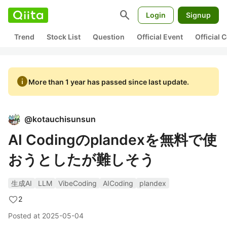
search
Login
Signup
Trend
Stock List
Question
Official Event
Official
info
More than 1 year has passed since last update.
@
kotauchisunsun
AI Codingのplandexを無料で使
おうとしたが難しそう
生成AI
LLM
VibeCoding
AICoding
plandex
2
Posted at
2025-05-04