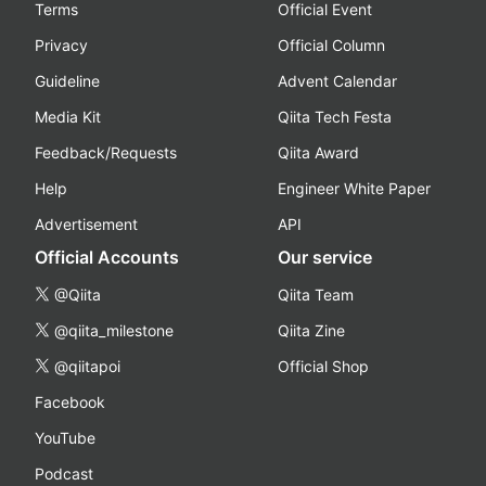
Terms
Official Event
Privacy
Official Column
Guideline
Advent Calendar
Media Kit
Qiita Tech Festa
Feedback/Requests
Qiita Award
Help
Engineer White Paper
Advertisement
API
Official Accounts
Our service
@Qiita
Qiita Team
@qiita_milestone
Qiita Zine
@qiitapoi
Official Shop
Facebook
YouTube
Podcast