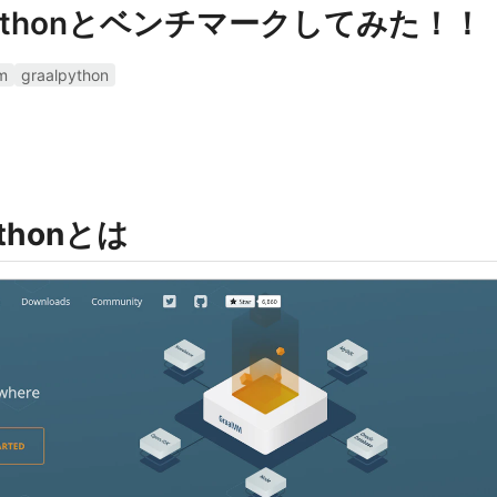
CPythonとベンチマークしてみた！！
m
graalpython
ythonとは