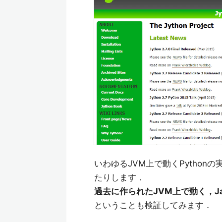
いわゆるJVM上で動くPythonの
たりします．
過去に作られたJVM上で動く，Ja
ということも検証してみます．