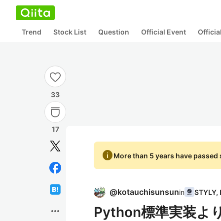
Trend
Stock List
Question
Official Event
Offici
33
17
info
More than 5 years have passed s
@
kotauchisunsun
in
Python標準実装より
more_horiz