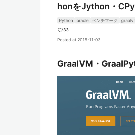
honをJython・
Python
oracle
ベンチマーク
graalv
33
Posted at
2018-11-03
GraalVM・GraalP