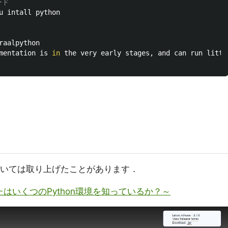
ード
u intall python

raalpython 

mentation is 
in 
については取り上げたことがあります．
なたはいくつのPython環境を知っているか？～