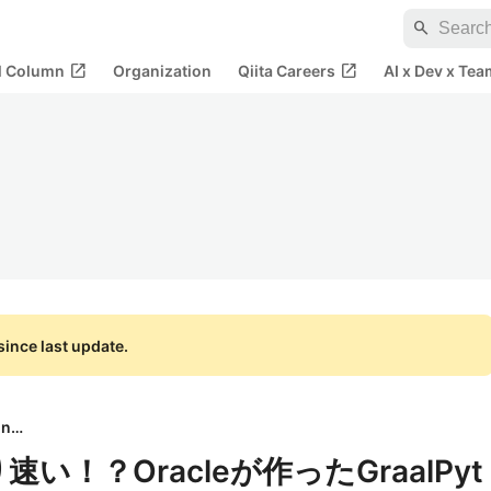
search
open_in_new
open_in_new
al Column
Organization
Qiita Careers
AI x Dev x Tea
ince last update.
STYLY, Inc.
速い！？Oracleが作ったGraalPyt