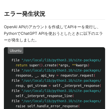
エラー発生状況
OpenAI APIのアカウントを作成してAPIキーを発行し、
PythonでChatGPT APIを使おうとしたときに以下のエラ
ーが発生しました。
Ubuntu
  File 
"/usr/local/lib/python3.10/site-packages/open
return 
super
()
.create
(
*
args, 
**
kwargs
)
  File 
"/usr/local/lib/python3.10/site-packages/open
    response, _, api_key 
=
 requestor.request
(
  File 
"/usr/local/lib/python3.10/site-packages/open
    resp, got_stream 
=
 self._interpret_response
(
resu
  File 
"/usr/local/lib/python3.10/site-packages/open
    self._interpret_response_line
(
  File 
"/usr/local/lib/python3.10/site-packages/open
    raise self.handle_error_response
(