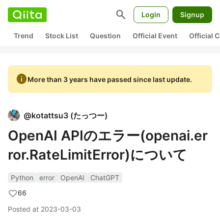
search
Login
Signup
Trend
Stock List
Question
Official Event
Official
info
More than 3 years have passed since last update.
@
kotattsu3
(
たっつー
)
OpenAI APIのエラー(openai.er
ror.RateLimitError)について
Python
error
OpenAI
ChatGPT
66
Posted at
2023-03-03