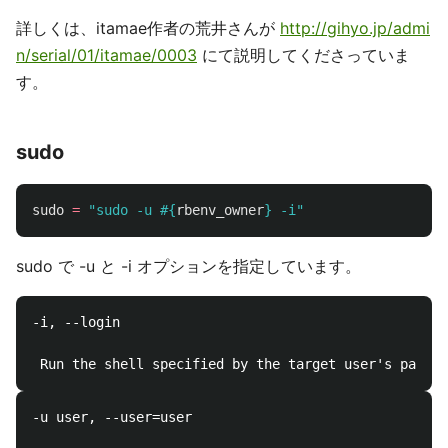
詳しくは、itamae作者の荒井さんが
http://gihyo.jp/admi
n/serial/01/itamae/0003
にて説明してくださっていま
す。
sudo
sudo
=
"sudo -u 
#{
rbenv_owner
}
 -i"
sudo で -u と -i オプションを指定しています。
-i, --login

-u user, --user=user
