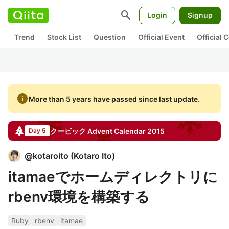
search
Login
Signup
Trend
Stock List
Question
Official Event
Official
info
More than 5 years have passed since last update.
クービック
Advent Calendar
2015
Day 5
@
kotaroito
(
Kotaro Ito
)
itamaeでホームディレクトリに
rbenv環境を構築する
Ruby
rbenv
itamae