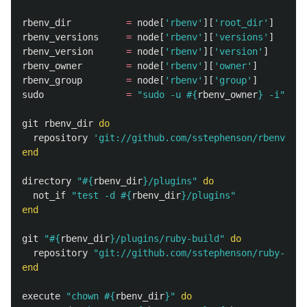
rbenv_dir
=
node
[
'rbenv'
][
'root_dir'
]
rbenv_versions
=
node
[
'rbenv'
][
'versions'
]
rbenv_version
=
node
[
'rbenv'
][
'version'
]
rbenv_owner
=
node
[
'rbenv'
][
'owner'
]
rbenv_group
=
node
[
'rbenv'
][
'group'
]
sudo
=
"sudo -u 
#{
rbenv_owner
}
 -i"
git
rbenv_dir
do
repository
'git://github.com/sstephenson/rbenv.git
end
directory
"
#{
rbenv_dir
}
/plugins"
do
not_if
"test -d 
#{
rbenv_dir
}
/plugins"
end
git
"
#{
rbenv_dir
}
/plugins/ruby-build"
do
repository
"git://github.com/sstephenson/ruby-buil
end
execute
"chown 
#{
rbenv_dir
}
"
do