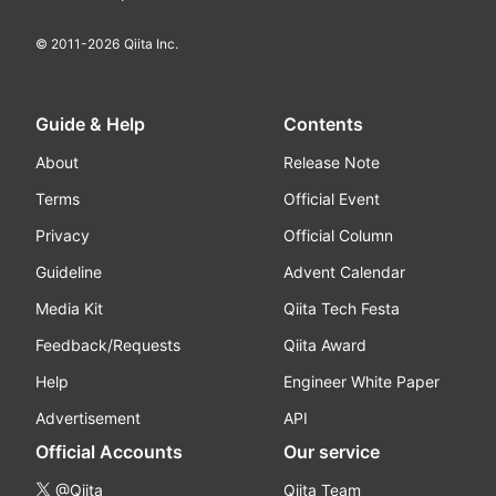
© 2011-
2026
Qiita Inc.
Guide & Help
Contents
About
Release Note
Terms
Official Event
Privacy
Official Column
Guideline
Advent Calendar
Media Kit
Qiita Tech Festa
Feedback/Requests
Qiita Award
Help
Engineer White Paper
Advertisement
API
Official Accounts
Our service
@Qiita
Qiita Team