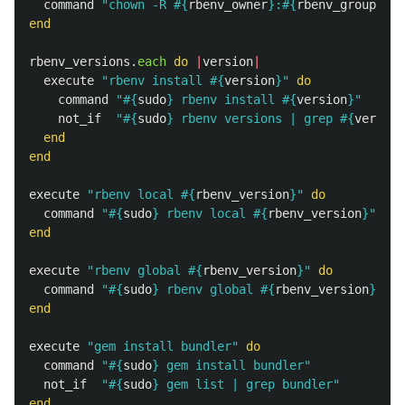
command
"chown -R 
#{
rbenv_owner
}
:
#{
rbenv_group
}
#{
end
rbenv_versions
.
each
do
|
version
|
execute
"rbenv install 
#{
version
}
"
do
command
"
#{
sudo
}
 rbenv install 
#{
version
}
"
not_if
"
#{
sudo
}
 rbenv versions | grep 
#{
version
end
end
execute
"rbenv local 
#{
rbenv_version
}
"
do
command
"
#{
sudo
}
 rbenv local 
#{
rbenv_version
}
"
end
execute
"rbenv global 
#{
rbenv_version
}
"
do
command
"
#{
sudo
}
 rbenv global 
#{
rbenv_version
}
"
end
execute
"gem install bundler"
do
command
"
#{
sudo
}
 gem install bundler"
not_if
"
#{
sudo
}
 gem list | grep bundler"
end