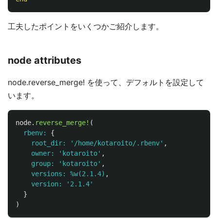
工夫したポイントをいくつかご紹介します。
node attributes
node.reverse_merge! を使って、デフォルトを設定して
います。
node
.
reverse_merge!
(
rbenv: 
{
root_dir: 
'/home/kotaroito/.rbenv'
,
owner: 
'kotaroito'
,
group: 
'kotaroito'
,
versions: 
%w(2.1.4)
,
version: 
'2.1.4'
}
)