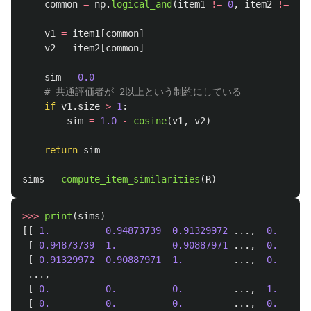
common
=
np
.
logical_and
(
item1
!=
0
,
item2
!=
0
)
v1
=
item1
[
common
]
v2
=
item2
[
common
]
sim
=
0.0
if
v1
.
size
>
1
:
sim
=
1.0
-
cosine
(
v1
,
v2
)
return
sim
sims
=
compute_item_similarities
(
R
)
>>>
print
(
sims
)
[[
1.
0.94873739
0.91329972
...,
0.
[
0.94873739
1.
0.90887971
...,
0.
[
0.91329972
0.90887971
1.
...,
0.
...,
[
0.
0.
0.
...,
1.
[
0.
0.
0.
...,
0.