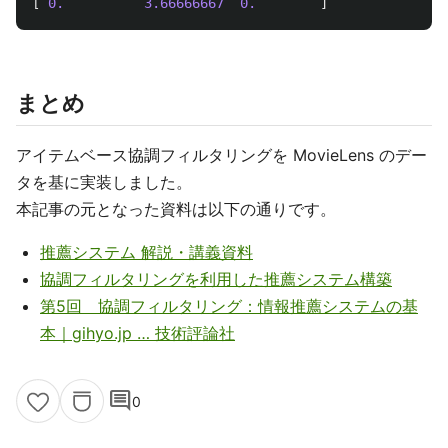
[
0.
3.66666667
0.
]
まとめ
アイテムベース協調フィルタリングを MovieLens のデー
タを基に実装しました。
本記事の元となった資料は以下の通りです。
推薦システム 解説・講義資料
協調フィルタリングを利用した推薦システム構築
第5回 協調フィルタリング：情報推薦システムの基
本｜gihyo.jp … 技術評論社
comment
0