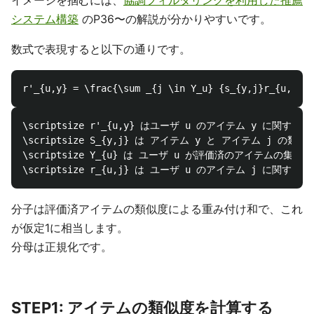
イメージを掴むには、
協調フィルタリングを利用した推薦
システム構築
のP36〜の解説が分かりやすいです。
数式で表現すると以下の通りです。
\scriptsize r'_{u,y} はユーザ u のアイテム y に関する評
\scriptsize S_{y,j} は アイテム y と アイテム j の類似度 
\scriptsize Y_{u} は ユーザ u が評価済のアイテムの集合 \\
分子は評価済アイテムの類似度による重み付け和で、これ
が仮定1に相当します。
分母は正規化です。
STEP1: アイテムの類似度を計算する