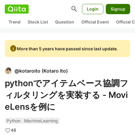
search
Login
Signup
Trend
Stock List
Question
Official Event
Official
info
More than 5 years have passed since last update.
@
kotaroito
(
Kotaro Ito
)
pythonでアイテムベース協調フ
ィルタリングを実装する - Movi
eLensを例に
Python
MachineLearning
48