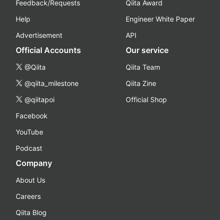
Feedback/Requests
Qiita Award
Help
Engineer White Paper
Advertisement
API
Official Accounts
Our service
@Qiita
Qiita Team
@qiita_milestone
Qiita Zine
@qiitapoi
Official Shop
Facebook
YouTube
Podcast
Company
About Us
Careers
Qiita Blog