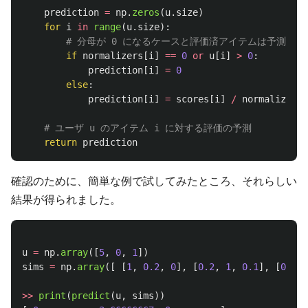
prediction
=
np
.
zeros
(
u
.
size
)
for
i
in
range
(
u
.
size
):
if
normalizers
[
i
]
==
0
or
u
[
i
]
>
0
:
prediction
[
i
]
=
0
else
:
prediction
[
i
]
=
scores
[
i
]
/
normalizers
[
return
prediction
確認のために、簡単な例で試してみたところ、それらしい
結果が得られました。
u
=
np
.
array
([
5
,
0
,
1
])
sims
=
np
.
array
([
[
1
,
0.2
,
0
],
[
0.2
,
1
,
0.1
],
[
0
,
0.
>>
print
(
predict
(
u
,
sims
))