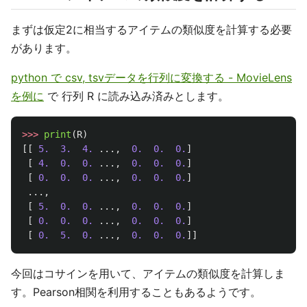
まずは仮定2に相当するアイテムの類似度を計算する必要
があります。
python で csv, tsvデータを行列に変換する - MovieLens
を例に
で 行列 R に読み込み済みとします。
>>>
print
(
R
)
[[
5.
3.
4.
...,
0.
0.
0.
]
[
4.
0.
0.
...,
0.
0.
0.
]
[
0.
0.
0.
...,
0.
0.
0.
]
...,
[
5.
0.
0.
...,
0.
0.
0.
]
[
0.
0.
0.
...,
0.
0.
0.
]
[
0.
5.
0.
...,
0.
0.
0.
]]
今回はコサインを用いて、アイテムの類似度を計算しま
す。Pearson相関を利用することもあるようです。