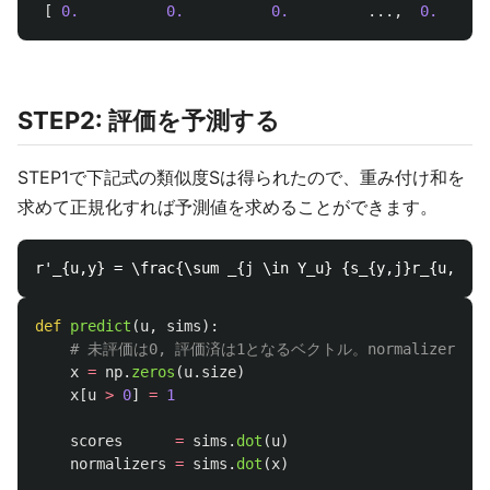
[
0.
0.
0.
...,
0.
STEP2: 評価を予測する
STEP1で下記式の類似度Sは得られたので、重み付け和を
求めて正規化すれば予測値を求めることができます。
def
predict
(
u
,
sims
):
x
=
np
.
zeros
(
u
.
size
)
x
[
u
>
0
]
=
1
scores
=
sims
.
dot
(
u
)
normalizers
=
sims
.
dot
(
x
)