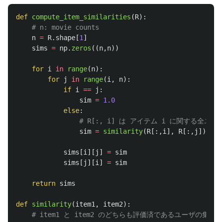
def
compute_item_similarities
(
R
):
n
=
R
.
shape
[
1
]
sims
=
np
.
zeros
((
n
,
n
))
for
i
in
range
(
n
):
for
j
in
range
(
i
,
n
):
if
i
==
j
:
sim
=
1.0
else
:
sim
=
similarity
(
R
[:,
i
],
R
[:,
j
])
sims
[
i
][
j
]
=
sim
sims
[
j
][
i
]
=
sim
return
sims
def
similarity
(
item1
,
item2
):