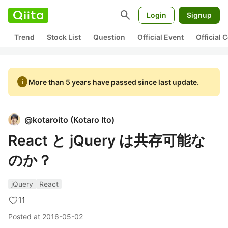
search
Login
Signup
Trend
Stock List
Question
Official Event
Official
info
More than 5 years have passed since last update.
@
kotaroito
(
Kotaro Ito
)
React と jQuery は共存可能な
のか？
jQuery
React
11
Posted at
2016-05-02