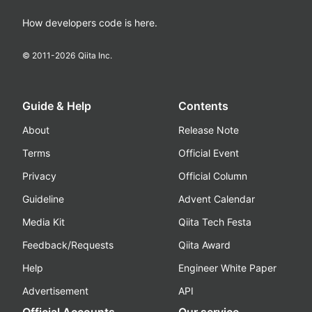
How developers code is here.
© 2011-
2026
Qiita Inc.
Guide & Help
Contents
About
Release Note
Terms
Official Event
Privacy
Official Column
Guideline
Advent Calendar
Media Kit
Qiita Tech Festa
Feedback/Requests
Qiita Award
Help
Engineer White Paper
Advertisement
API
Official Accounts
Our service