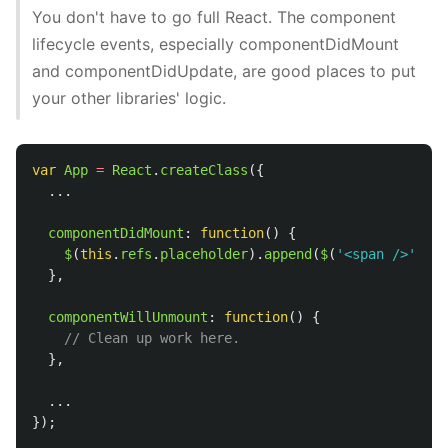
You don't have to go full React. The component
lifecycle events, especially componentDidMount
and componentDidUpdate, are good places to put
your other libraries' logic.
var
App
=
React
.
createClass
({
...
componentDidMount
:
function
()
{
$
(
this
.
refs
.
placeholder
).
append
(
$
(
'
<span />
'
));
},
componentWillUnmount
:
function
()
{
// Clean up work here.
},
...
});