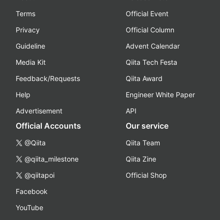
Terms
Official Event
Privacy
Official Column
Guideline
Advent Calendar
Media Kit
Qiita Tech Festa
Feedback/Requests
Qiita Award
Help
Engineer White Paper
Advertisement
API
Official Accounts
Our service
@Qiita
Qiita Team
@qiita_milestone
Qiita Zine
@qiitapoi
Official Shop
Facebook
YouTube