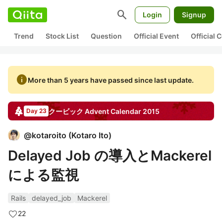
search
Login
Signup
Trend
Stock List
Question
Official Event
Official
info
More than 5 years have passed since last update.
クービック
Advent Calendar
2015
Day 23
@
kotaroito
(
Kotaro Ito
)
Delayed Job の導入とMackerel
による監視
Rails
delayed_job
Mackerel
22