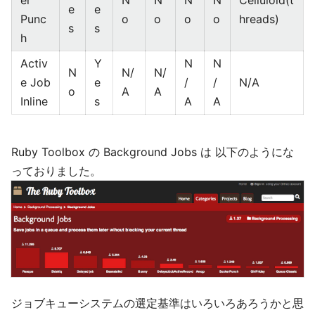
er
N
N
N
N
Celluloid(t
e
e
Punc
o
o
o
o
hreads)
s
s
h
Activ
Y
N
N
N
N/
N/
e Job
e
/
/
N/A
o
A
A
Inline
s
A
A
Ruby Toolbox の Background Jobs は 以下のようにな
っておりました。
ジョブキューシステムの選定基準はいろいろあろうかと思