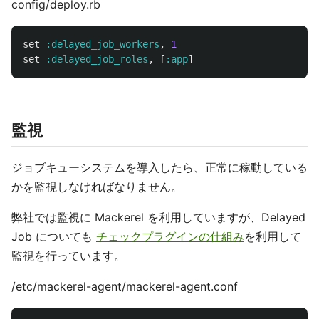
config/deploy.rb
set
:delayed_job_workers
,
1
set
:delayed_job_roles
,
[
:app
]
監視
ジョブキューシステムを導入したら、正常に稼動している
かを監視しなければなりません。
弊社では監視に Mackerel を利用していますが、Delayed
Job についても
チェックプラグインの仕組み
を利用して
監視を行っています。
/etc/mackerel-agent/mackerel-agent.conf