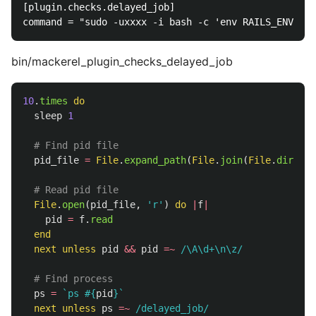
[plugin.checks.delayed_job]

bin/mackerel_plugin_checks_delayed_job
10
.
times
do
sleep
1
# Find pid file
pid_file
=
File
.
expand_path
(
File
.
join
(
File
.
dirname
# Read pid file
File
.
open
(
pid_file
,
'r'
)
do
|
f
|
pid
=
f
.
read
end
next
unless
pid
&&
pid
=~
/\A\d+\n\z/
# Find process
ps
=
`ps 
#{
pid
}
`
next
unless
ps
=~
/delayed_job/