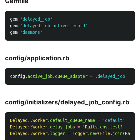
Gemfile
gem
'delayed_job'
gem
'delayed_job_active_record'
gem
'daemons'
config/application.rb
config
.
active_job
.
queue_adapter
=
:delayed_job
config/initializers/delayed_job_config.rb
Delayed
::
Worker
.
default_queue_name
=
'default'
Delayed
::
Worker
.
delay_jobs
=
!
Rails
.
env
.
test?
Delayed
::
Worker
.
logger
=
Logger
.
new
(
File
.
join
(
Rails
.