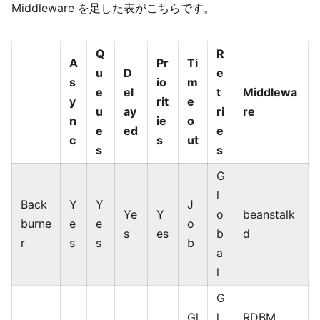
Middleware を足した表がこちらです。
Q
R
A
Pr
Ti
u
D
e
s
io
m
e
el
t
Middlewa
y
rit
e
u
ay
ri
re
n
ie
o
e
ed
e
c
s
ut
s
s
G
l
Back
Y
Y
J
Ye
Y
o
beanstalk
burne
e
e
o
s
es
b
d
r
s
s
b
a
l
G
Gl
l
RDBM,