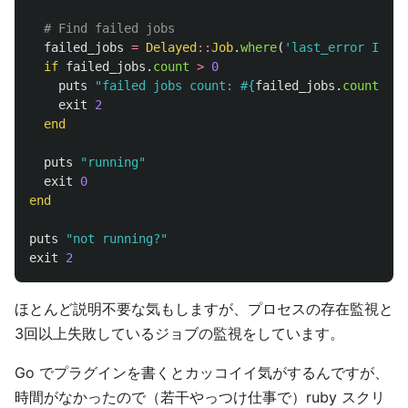
# Find failed jobs
failed_jobs
=
Delayed
::
Job
.
where
(
'last_error IS NO
if
failed_jobs
.
count
>
0
puts
"failed jobs count: 
#{
failed_jobs
.
count
}
"
exit
2
end
puts
"running"
exit
0
end
puts
"not running?"
exit
2
ほとんど説明不要な気もしますが、プロセスの存在監視と
3回以上失敗しているジョブの監視をしています。
Go でプラグインを書くとカッコイイ気がするんですが、
時間がなかったので（若干やっつけ仕事で）ruby スクリ