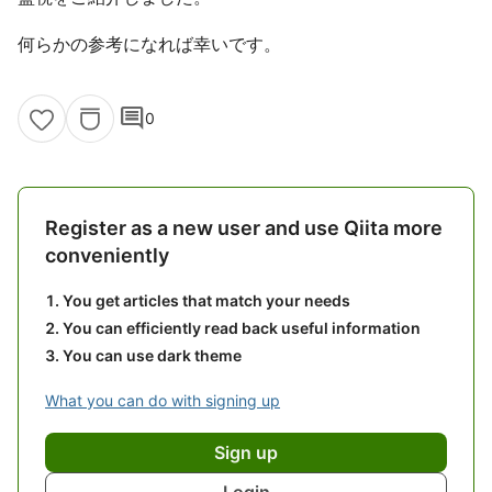
何らかの参考になれば幸いです。
comment
0
Register as a new user and use Qiita more
conveniently
You get articles that match your needs
You can efficiently read back useful information
You can use dark theme
What you can do with signing up
Sign up
Login