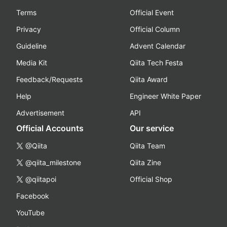
Terms
Official Event
Privacy
Official Column
Guideline
Advent Calendar
Media Kit
Qiita Tech Festa
Feedback/Requests
Qiita Award
Help
Engineer White Paper
Advertisement
API
Official Accounts
Our service
@Qiita
Qiita Team
@qiita_milestone
Qiita Zine
@qiitapoi
Official Shop
Facebook
YouTube