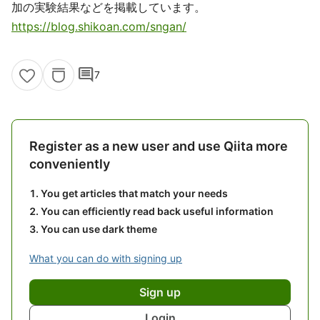
加の実験結果などを掲載しています。
https://blog.shikoan.com/sngan/
comment
7
Register as a new user and use Qiita more
conveniently
You get articles that match your needs
You can efficiently read back useful information
You can use dark theme
What you can do with signing up
Sign up
Login