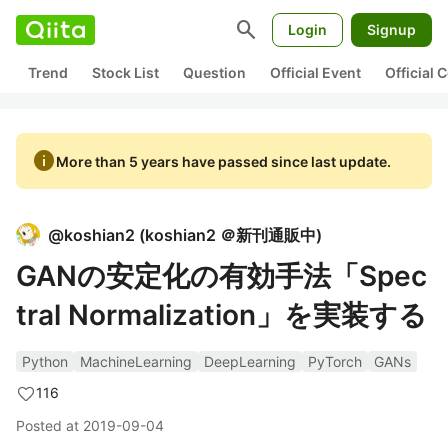
search
Login
Signup
Trend
Stock List
Question
Official Event
Official
info
More than 5 years have passed since last update.
@
koshian2
(
koshian2 ＠新刊通販中
)
GANの安定化の有効手法「Spec
tral Normalization」を実装する
Python
MachineLearning
DeepLearning
PyTorch
GANs
116
Posted at
2019-09-04