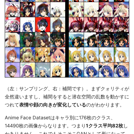
（左：サンプリング、右：補間です）。まずクォリティが
全然違いますし、補間をすると潜在空間の乱数を動かすに
つれて
表情や顔の向きが変化している
のがわかります。
Anime Face Datasetはキャラ別に176枚のクラス、
14490枚の画像からなります。つまり
1クラス平均82枚
し
かありません。これでもそこそこGANとして形になって